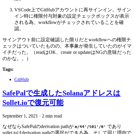
VSCode上でGitHubアカウントに再サインイン。サイン
イン時に権限付与対象の設定チェックボックスが表示
される為、workflowがチェックされていることを確
認。
サインアウト前に設定確認した限りだとworkflowへの権限チ
ェックはついていたものの、本事象が発生していたのがイマ
イチだった。（readはOK、create or updateはNGの意味だった
のかな。。）
Tags:
GitHub
SafePalで生成したSolanaアドレスは
Sollet.ioで復元可能
September 1, 2021
·
2 min read
なぜならSafePalのderivation pathが
であり
m/44'/501'/0'
sollet.ioはderivation pathの選択ができる為。そして同じ理由で