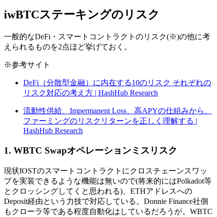
iwBTCステーキングのリスク
一般的なDeFi・スマートコントラクトのリスク(※)の他に考
えられるものを2点ほど挙げておく。
※参考サイト
DeFi（分散型金融）に内在する10のリスク それぞれの
リスク対応の考え方 | HashHub Research
流動性供給、Impermanent Loss、高APYの仕組みから、
ファーミングのリスクリターンを正しく理解する |
HashHub Research
1. WBTC Swapオペレーションミスリスク
現状IOSTのスマートコントラクトにクロスチェーンスワッ
プを実装できるような機能は無いので(将来的にはPolkadot等
とクロッシングしてくと思われる)、ETHアドレスへの
Deposit経由という力技で対応している。Donnie Finance社側
もクローラ等である程度自動化はしているだろうが。WBTC