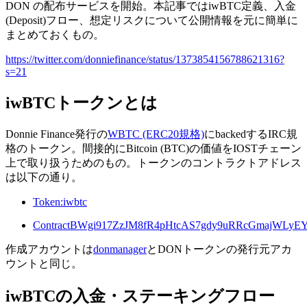
DON の配布サービスを開始。本記事ではiwBTC定義、入金
(Deposit)フロー、想定リスクについて公開情報を元に簡単に
まとめておくもの。
https://twitter.com/donniefinance/status/1373854156788621316?
s=21
iwBTCトークンとは
Donnie Finance発行の
WBTC (ERC20規格)
にbackedするIRC規
格のトークン。間接的にBitcoin (BTC)の価値をIOSTチェーン
上で取り扱うためのもの。トークンのコントラクトアドレス
は以下の通り。
Token:iwbtc
ContractBWgi917ZzJM8fR4pHtcAS7gdy9uRRcGmajWLy
作成アカウントは
donmanager
とDONトークンの発行元アカ
ウントと同じ。
iwBTCの入金・ステーキングフロー