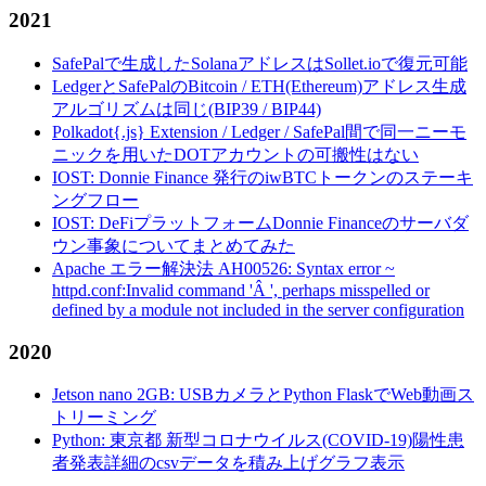
2021
SafePalで生成したSolanaアドレスはSollet.ioで復元可能
LedgerとSafePalのBitcoin / ETH(Ethereum)アドレス生成
アルゴリズムは同じ(BIP39 / BIP44)
Polkadot{.js} Extension / Ledger / SafePal間で同一ニーモ
ニックを用いたDOTアカウントの可搬性はない
IOST: Donnie Finance 発行のiwBTCトークンのステーキ
ングフロー
IOST: DeFiプラットフォームDonnie Financeのサーバダ
ウン事象についてまとめてみた
Apache エラー解決法 AH00526: Syntax error ~
httpd.conf:Invalid command 'Â ', perhaps misspelled or
defined by a module not included in the server configuration
2020
Jetson nano 2GB: USBカメラとPython FlaskでWeb動画ス
トリーミング
Python: 東京都 新型コロナウイルス(COVID-19)陽性患
者発表詳細のcsvデータを積み上げグラフ表示