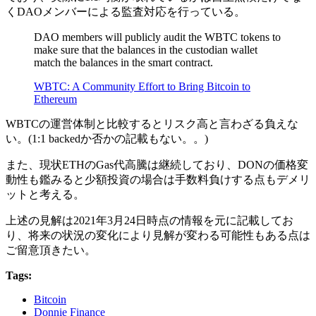
くDAOメンバーによる監査対応を行っている。
DAO members will publicly audit the WBTC tokens to
make sure that the balances in the custodian wallet
match the balances in the smart contract.
WBTC: A Community Effort to Bring Bitcoin to
Ethereum
WBTCの運営体制と比較するとリスク高と言わざる負えな
い。(1:1 backedか否かの記載もない。。)
また、現状ETHのGas代高騰は継続しており、DONの価格変
動性も鑑みると少額投資の場合は手数料負けする点もデメリ
ットと考える。
上述の見解は2021年3月24日時点の情報を元に記載してお
り、将来の状況の変化により見解が変わる可能性もある点は
ご留意頂きたい。
Tags:
Bitcoin
Donnie Finance