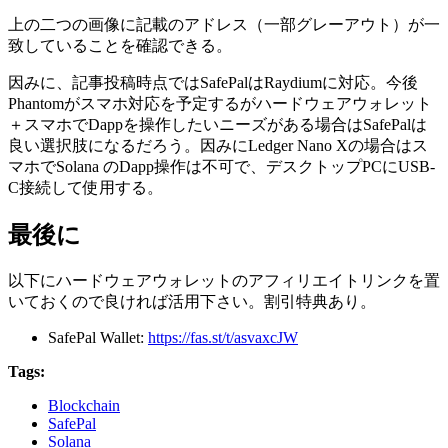
上の二つの画像に記載のアドレス（一部グレーアウト）が一
致していることを確認できる。
因みに、記事投稿時点ではSafePalはRaydiumに対応。今後
Phantomがスマホ対応を予定するがハードウェアウォレット
＋スマホでDappを操作したいニーズがある場合はSafePalは
良い選択肢になるだろう。因みにLedger Nano Xの場合はス
マホでSolana のDapp操作は不可で、デスクトップPCにUSB-
C接続して使用する。
最後に
以下にハードウェアウォレットのアフィリエイトリンクを置
いておくので良ければ活用下さい。割引特典あり。
SafePal Wallet:
https://fas.st/t/asvaxcJW
Tags:
Blockchain
SafePal
Solana