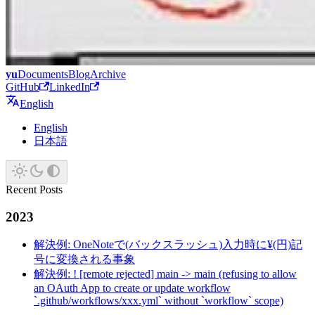
yu
Documents
Blog
Archive
GitHub
LinkedIn
English
English
日本語
Recent Posts
2023
解決例: OneNoteで(バックスラッシュ)入力時に¥(円)記
号に変換される事象
解決例: ! [remote rejected] main -> main (refusing to allow
an OAuth App to create or update workflow
`.github/workflows/xxx.yml` without `workflow` scope)