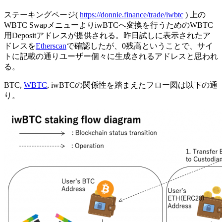
ステーキングページ(
https://donnie.finance/trade/iwbtc
) 上の
WBTC SwapメニューよりiwBTCへ変換を行うためのWBTC
用Depositアドレスが提供される。昨日試しに表示されたア
ドレスを
Etherscan
で確認したが、0残高ということで、サイ
トに記載の通りユーザー個々に生成されるアドレスと思われ
る。
BTC,
WBTC
, iwBTCの関係性を踏まえたフロー図は以下の通
り。