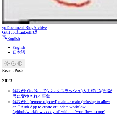
yu
Documents
Blog
Archive
GitHub
LinkedIn
English
English
日本語
Recent Posts
2023
解決例: OneNoteで(バックスラッシュ)入力時に¥(円)記
号に変換される事象
解決例: ! [remote rejected] main -> main (refusing to allow
an OAuth App to create or update workflow
`.github/workflows/xxx.yml` without `workflow` scope)