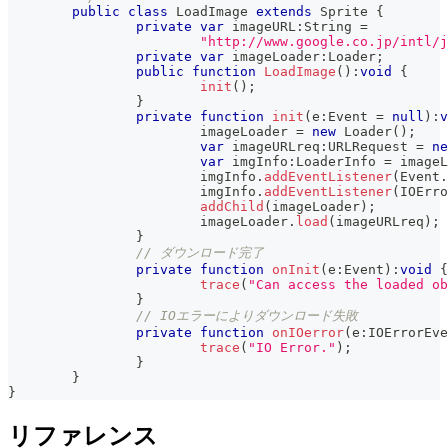
public
class
LoadImage
extends
Sprite
{
private
var
 imageURL
:
String 
=
"http://www.google.co.jp/intl/
private
var
 imageLoader
:
Loader
;
public
function
LoadImage
(
)
:
void
{
init
(
)
;
}
private
function
init
(
e
:
Event 
=
null
)
:
v
			imageLoader 
=
new
Loader
(
)
;
var
 imageURLreq
:
URLRequest 
=
ne
var
 imgInfo
:
LoaderInfo 
=
 imageL
			imgInfo
.
addEventListener
(
Event
.
			imgInfo
.
addEventListener
(
IOErro
addChild
(
imageLoader
)
;
			imageLoader
.
load
(
imageURLreq
)
;
}
// ダウンロード完了
private
function
onInit
(
e
:
Event
)
:
void
{
trace
(
"Can access the loaded ob
}
// IOエラーによりダウンロード失敗
private
function
onIOerror
(
e
:
IOErrorEve
trace
(
"IO Error."
)
;
}
}
}
リファレンス