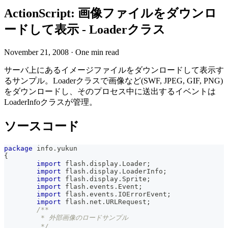
ActionScript: 画像ファイルをダウンロ
ードして表示 - Loaderクラス
November 21, 2008
·
One min read
サーバ上にあるイメージファイルをダウンロードして表示す
るサンプル。Loaderクラスで画像など(SWF, JPEG, GIF, PNG)
をダウンロードし、そのプロセス中に送出するイベントは
LoaderInfoクラスが管理。
ソースコード
package
 info
.
yukun
{
import
 flash
.
display
.
Loader
;
import
 flash
.
display
.
LoaderInfo
;
import
 flash
.
display
.
Sprite
;
import
 flash
.
events
.
Event
;
import
 flash
.
events
.
IOErrorEvent
;
import
 flash
.
net
.
URLRequest
;
/**
	 * 外部画像のロードサンプル
	 */