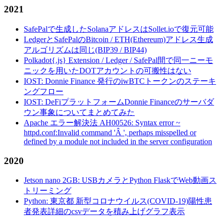
2021
SafePalで生成したSolanaアドレスはSollet.ioで復元可能
LedgerとSafePalのBitcoin / ETH(Ethereum)アドレス生成
アルゴリズムは同じ(BIP39 / BIP44)
Polkadot{.js} Extension / Ledger / SafePal間で同一ニーモ
ニックを用いたDOTアカウントの可搬性はない
IOST: Donnie Finance 発行のiwBTCトークンのステーキ
ングフロー
IOST: DeFiプラットフォームDonnie Financeのサーバダ
ウン事象についてまとめてみた
Apache エラー解決法 AH00526: Syntax error ~
httpd.conf:Invalid command 'Â ', perhaps misspelled or
defined by a module not included in the server configuration
2020
Jetson nano 2GB: USBカメラとPython FlaskでWeb動画ス
トリーミング
Python: 東京都 新型コロナウイルス(COVID-19)陽性患
者発表詳細のcsvデータを積み上げグラフ表示