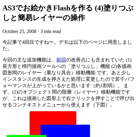
AS3でお絵かきFlashを作る (4)塗りつぶ
しと簡易レイヤーの操作
October 25, 2008
·
3 min read
今記事で4回目ですねー。デモは以下のページに用意しまし
た。
今回の主な追加機能は、
前回
の改善点にも含まれていた (1)
長方形と楕円描画ツールへの「塗りつぶし」機能 (2)各描画
図形間のレイヤー（重なり具合）移動機能 です。あと少し
インスタンスの生成を押さえた処理に変更したので若干パフ
ォーマンスが上がっているかと思います（約1割弱）。 ま
ず、(2)のオブジェクト間の階層（レイヤー）移動機能です
が、これは描画した図形上で右クリックを押すことで呼び出
せるコンテキストメニューから使えます（下図）。