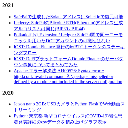
2021
SafePalで生成したSolanaアドレスはSollet.ioで復元可能
LedgerとSafePalのBitcoin / ETH(Ethereum)アドレス生成
アルゴリズムは同じ(BIP39 / BIP44)
Polkadot{.js} Extension / Ledger / SafePal間で同一ニーモ
ニックを用いたDOTアカウントの可搬性はない
IOST: Donnie Finance 発行のiwBTCトークンのステーキ
ングフロー
IOST: DeFiプラットフォームDonnie Financeのサーバダ
ウン事象についてまとめてみた
Apache エラー解決法 AH00526: Syntax error ~
httpd.conf:Invalid command 'Â ', perhaps misspelled or
defined by a module not included in the server configuration
2020
Jetson nano 2GB: USBカメラとPython FlaskでWeb動画ス
トリーミング
Python: 東京都 新型コロナウイルス(COVID-19)陽性患
者発表詳細のcsvデータを積み上げグラフ表示