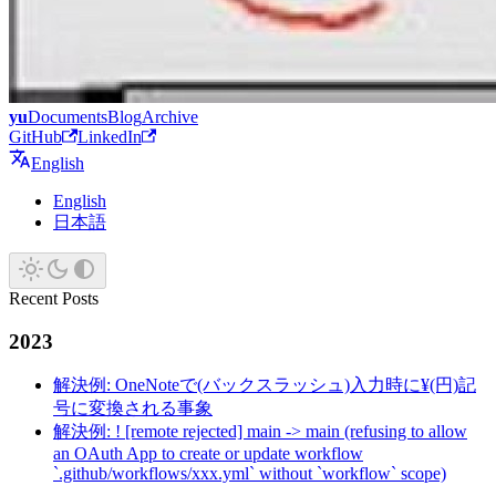
yu
Documents
Blog
Archive
GitHub
LinkedIn
English
English
日本語
Recent Posts
2023
解決例: OneNoteで(バックスラッシュ)入力時に¥(円)記
号に変換される事象
解決例: ! [remote rejected] main -> main (refusing to allow
an OAuth App to create or update workflow
`.github/workflows/xxx.yml` without `workflow` scope)