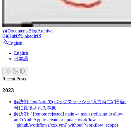
yu
Documents
Blog
Archive
GitHub
LinkedIn
English
English
日本語
Recent Posts
2023
解決例: OneNoteで(バックスラッシュ)入力時に¥(円)記
号に変換される事象
解決例: ! [remote rejected] main -> main (refusing to allow
an OAuth App to create or update workflow
`.github/workflows/xxx.yml` without `workflow` scope)