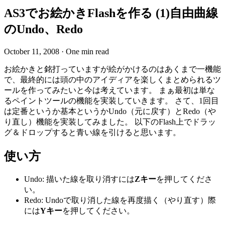
AS3でお絵かきFlashを作る (1)自由曲線
のUndo、Redo
October 11, 2008
·
One min read
お絵かきと銘打っていますが絵がかけるのはあくまで一機能
で、最終的には頭の中のアイディアを楽しくまとめられるツ
ールを作ってみたいと今は考えています。 まぁ最初は単な
るペイントツールの機能を実装していきます。 さて、1回目
は定番というか基本というかUndo（元に戻す）とRedo（や
り直し）機能を実装してみました。 以下のFlash上でドラッ
グ＆ドロップすると青い線を引けると思います。
使い方
Undo: 描いた線を取り消すには
Zキー
を押してくださ
い。
Redo: Undoで取り消した線を再度描く（やり直す）際
には
Yキー
を押してください。