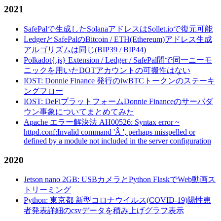
2021
SafePalで生成したSolanaアドレスはSollet.ioで復元可能
LedgerとSafePalのBitcoin / ETH(Ethereum)アドレス生成
アルゴリズムは同じ(BIP39 / BIP44)
Polkadot{.js} Extension / Ledger / SafePal間で同一ニーモ
ニックを用いたDOTアカウントの可搬性はない
IOST: Donnie Finance 発行のiwBTCトークンのステーキ
ングフロー
IOST: DeFiプラットフォームDonnie Financeのサーバダ
ウン事象についてまとめてみた
Apache エラー解決法 AH00526: Syntax error ~
httpd.conf:Invalid command 'Â ', perhaps misspelled or
defined by a module not included in the server configuration
2020
Jetson nano 2GB: USBカメラとPython FlaskでWeb動画ス
トリーミング
Python: 東京都 新型コロナウイルス(COVID-19)陽性患
者発表詳細のcsvデータを積み上げグラフ表示