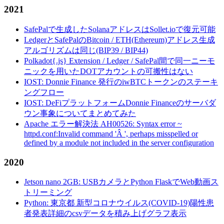
2021
SafePalで生成したSolanaアドレスはSollet.ioで復元可能
LedgerとSafePalのBitcoin / ETH(Ethereum)アドレス生成
アルゴリズムは同じ(BIP39 / BIP44)
Polkadot{.js} Extension / Ledger / SafePal間で同一ニーモ
ニックを用いたDOTアカウントの可搬性はない
IOST: Donnie Finance 発行のiwBTCトークンのステーキ
ングフロー
IOST: DeFiプラットフォームDonnie Financeのサーバダ
ウン事象についてまとめてみた
Apache エラー解決法 AH00526: Syntax error ~
httpd.conf:Invalid command 'Â ', perhaps misspelled or
defined by a module not included in the server configuration
2020
Jetson nano 2GB: USBカメラとPython FlaskでWeb動画ス
トリーミング
Python: 東京都 新型コロナウイルス(COVID-19)陽性患
者発表詳細のcsvデータを積み上げグラフ表示