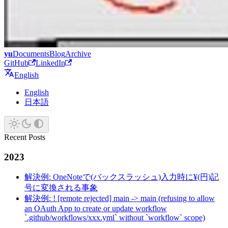
yu
Documents
Blog
Archive
GitHub
LinkedIn
English
English
日本語
Recent Posts
2023
解決例: OneNoteで(バックスラッシュ)入力時に¥(円)記
号に変換される事象
解決例: ! [remote rejected] main -> main (refusing to allow
an OAuth App to create or update workflow
`.github/workflows/xxx.yml` without `workflow` scope)