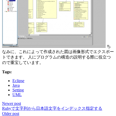
ち
なみに、これによって作成された図は画像形式でエクスポー
トできます。 人にプログラムの構造の説明する際に役立つ
ので重宝しています。
Tags:
Eclipse
Java
Setting
UML
Newer post
Rubyで文字列から日本語文字をインデックス指定する
Older post