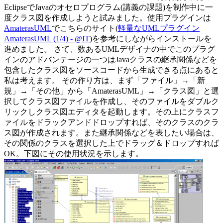
EclipseでJavaのオセロプログラム(講義の課題)を制作中に一
度クラス図を作成しようと試みました。使用プラグインは
AmaterasUML
でこちらのサイト(
軽量なUMLプラグイン
AmaterasUML (1/4) - @IT
)を参考にしながらインストールを
進めました。 さて、数あるUMLデザイナの中でこのプラグ
インのアドバンテージの一つはJavaクラスの継承関係などを
包含したクラス図をソースコードから生成できる点にあると
私は考えます。 その作り方は、まず「ファイル」→「新
規」→「その他」から「AmaterasUML」→「クラス図」と選
択してクラス図ファイルを作成し、そのファイルをダブルク
リックしクラス図エディタを起動します。その上にクラスフ
ァイルをドラックアンドドロップすれば、そのクラスのクラ
ス図が作成されます。また継承関係などを表したい場合は、
その関係のクラスを選択した上でドラッグ＆ドロップすれば
OK。下図にその使用状況を示します。