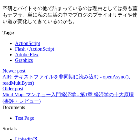
卒研とバイトその他で詰まっているのは理由としては身も蓋
もナフサ。単に私の生活の中でブログのプライオリティや使
い道が変化してきているのかも。
Tags:
ActionScript
Flash / ActionScript
Adobe Flex
Graphics
Newer post
AIR: テキストファイルを非同期に読み込む - openAsync()、
readMultiByte()
Older post
Mind Map: マンキュー入門経済学 - 第1章 経済学の十大原理
(書評・レビュー)
Documents
Test Page
Socials
Linkedin