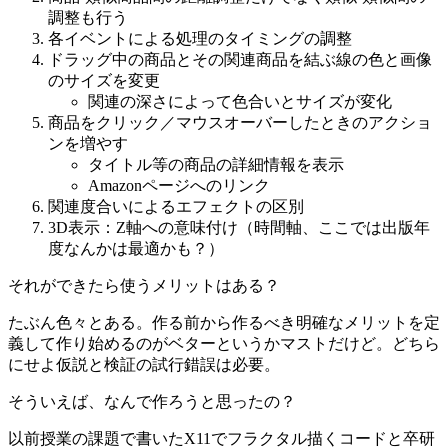
調整も行う
各イベントによる処理のタイミングの調整
ドラッグ中の商品とその関連商品を結ぶ線の色と画像
のサイズを変更
関連の深さによって色合いとサイズが変化
商品をクリック／マウスオーバーしたときのアクショ
ンを増やす
タイトル等の商品の詳細情報を表示
Amazonページへのリンク
関連度合いによるエフェクトの区別
3D表示：Z軸への意味付け（時間軸、ここでは出版年
度なんかは最適かも？）
それができたら使うメリットはある？
たぶん色々とある。作る前から作るべき明確なメリットを定
義して作り始めるのがベターというかマストだけど。どちら
にせよ仮説と検証の試行錯誤は必要。
そういえば、なんで作ろうと思ったの？
以前授業の課題で書いたX11でフラクタル描くコードと卒研