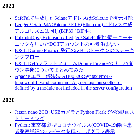
2021
SafePalで生成したSolanaアドレスはSollet.ioで復元可能
LedgerとSafePalのBitcoin / ETH(Ethereum)アドレス生成
アルゴリズムは同じ(BIP39 / BIP44)
Polkadot{.js} Extension / Ledger / SafePal間で同一ニーモ
ニックを用いたDOTアカウントの可搬性はない
IOST: Donnie Finance 発行のiwBTCトークンのステーキ
ングフロー
IOST: DeFiプラットフォームDonnie Financeのサーバダ
ウン事象についてまとめてみた
Apache エラー解決法 AH00526: Syntax error ~
httpd.conf:Invalid command 'Â ', perhaps misspelled or
defined by a module not included in the server configuration
2020
Jetson nano 2GB: USBカメラとPython FlaskでWeb動画ス
トリーミング
Python: 東京都 新型コロナウイルス(COVID-19)陽性患
者発表詳細のcsvデータを積み上げグラフ表示