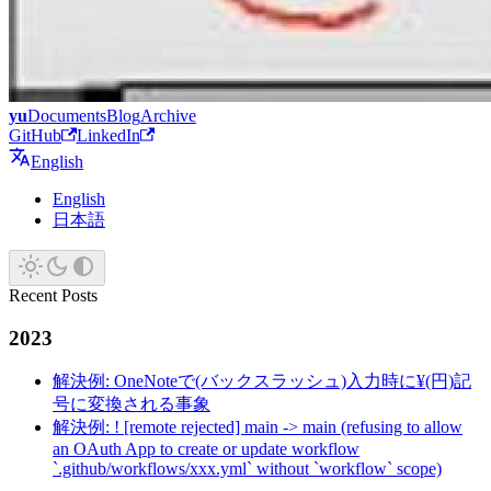
yu
Documents
Blog
Archive
GitHub
LinkedIn
English
English
日本語
Recent Posts
2023
解決例: OneNoteで(バックスラッシュ)入力時に¥(円)記
号に変換される事象
解決例: ! [remote rejected] main -> main (refusing to allow
an OAuth App to create or update workflow
`.github/workflows/xxx.yml` without `workflow` scope)