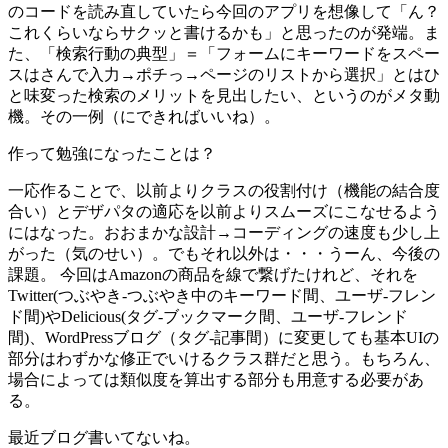
のコードを読み直していたら今回のアプリを想像して「ん？
これくらいならサクッと書けるかも」と思ったのが発端。ま
た、「検索行動の典型」＝「フォームにキーワードをスペー
スはさんで入力→ポチっ→ページのリストから選択」とはひ
と味変った検索のメリットを見出したい、というのがメタ動
機。その一例（にできればいいね）。
作って勉強になったことは？
一応作ることで、以前よりクラスの役割付け（機能の結合度
合い）とデザパタの適応を以前よりスムーズにこなせるよう
にはなった。おおまかな設計→コーディングの速度も少し上
がった（気のせい）。でもそれ以外は・・・うーん、今後の
課題。 今回はAmazonの商品を線で繋げたけれど、それを
Twitter(つぶやき-つぶやき中のキーワード間、ユーザ-フレン
ド間)やDelicious(タグ-ブックマーク間、ユーザ-フレンド
間)、WordPressブログ（タグ-記事間）に変更しても基本UIの
部分はわずかな修正でいけるクラス群だと思う。もちろん、
場合によっては類似度を算出する部分も用意する必要があ
る。
最近ブログ書いてないね。