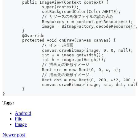
	public ImageView(Context context) {
		super(context);
		setBackgroundColor(Color.WHITE);
		// リソースの画像ファイルの読み込み
		Resources r = context.getResources();
		image = BitmapFactory.decodeResource(r
	}
	@Override
	protected void onDraw(Canvas canvas) {
		// イメージ描画
		canvas.drawBitmap(image, 0, 0, null);
		int w = image.getWidth();
		int h = image.getHeight();
		// 描画元の矩形イメージ
		Rect src = new Rect(0, 0, w, h);
		// 描画先の矩形イメージ
		Rect dst = new Rect(0, 200, w*2, 200 +
		canvas.drawBitmap(image, src, dst, nul
	}
}
Tags:
Android
File
Image
Newer post