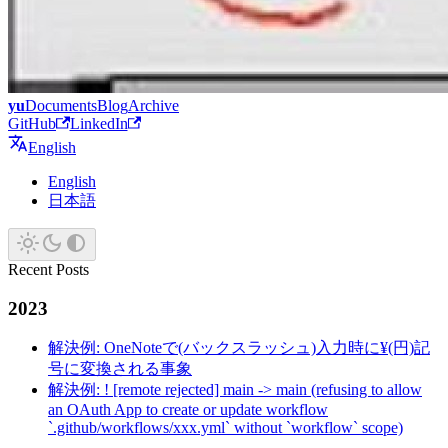
yu
Documents
Blog
Archive
GitHub
LinkedIn
English
English
日本語
Recent Posts
2023
解決例: OneNoteで(バックスラッシュ)入力時に¥(円)記
号に変換される事象
解決例: ! [remote rejected] main -> main (refusing to allow
an OAuth App to create or update workflow
`.github/workflows/xxx.yml` without `workflow` scope)