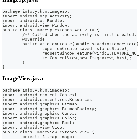
package info.yukun.imagesp;
import android.app.Activity;
import android.os.Bundle;
import android.view.Window;
public class ImageSp extends Activity {
	/** Called when the activity is first created.
	@Override
	public void onCreate(Bundle savedInstanceState
		super.onCreate(savedInstanceState);
		requestWindowFeature(Window.FEATURE_NO
		setContentView(new ImageView(this));
	}
}
ImageView.java
package info.yukun.imagesp;
import android.content.Context;
import android.content.res.Resources;
import android.graphics.Bitmap;
import android.graphics.BitmapFactory;
import android.graphics.Canvas;
import android.graphics.Color;
import android.graphics.Rect;
import android.view.View;
public class ImageView extends View {
	private Bitmap image;