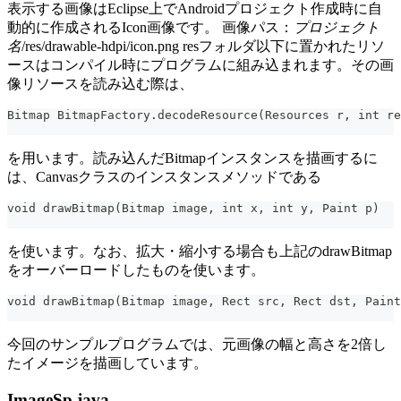
表示する画像はEclipse上でAndroidプロジェクト作成時に自
動的に作成されるIcon画像です。 画像パス：
プロジェクト
名
/res/drawable-hdpi/icon.png resフォルダ以下に置かれたリソ
ースはコンパイル時にプログラムに組み込まれます。その画
像リソースを読み込む際は、
Bitmap BitmapFactory.decodeResource(Resources r, int re
を用います。読み込んだBitmapインスタンスを描画するに
は、Canvasクラスのインスタンスメソッドである
void drawBitmap(Bitmap image, int x, int y, Paint p)
を使います。なお、拡大・縮小する場合も上記のdrawBitmap
をオーバーロードしたものを使います。
void drawBitmap(Bitmap image, Rect src, Rect dst, Paint
今回のサンプルプログラムでは、元画像の幅と高さを2倍し
たイメージを描画しています。
ImageSp.java