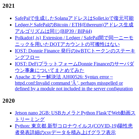
2021
SafePalで生成したSolanaアドレスはSollet.ioで復元可能
LedgerとSafePalのBitcoin / ETH(Ethereum)アドレス生成
アルゴリズムは同じ(BIP39 / BIP44)
Polkadot{.js} Extension / Ledger / SafePal間で同一ニーモ
ニックを用いたDOTアカウントの可搬性はない
IOST: Donnie Finance 発行のiwBTCトークンのステーキ
ングフロー
IOST: DeFiプラットフォームDonnie Financeのサーバダ
ウン事象についてまとめてみた
Apache エラー解決法 AH00526: Syntax error ~
httpd.conf:Invalid command 'Â ', perhaps misspelled or
defined by a module not included in the server configuration
2020
Jetson nano 2GB: USBカメラとPython FlaskでWeb動画ス
トリーミング
Python: 東京都 新型コロナウイルス(COVID-19)陽性患
者発表詳細のcsvデータを積み上げグラフ表示