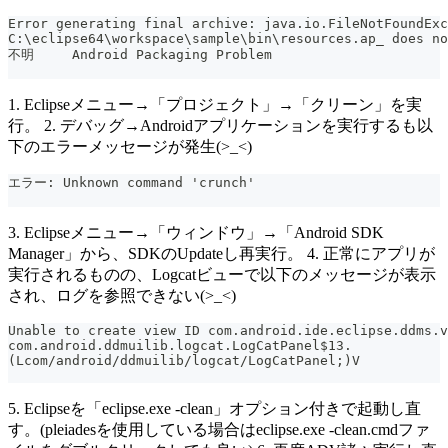
Error generating final archive: java.io.FileNotFoundExc
不明	Android Packaging Problem
1. Eclipseメニュー→「プロジェクト」→「クリーン」を実
行。 2. デバッグ→Androidアプリケーションを実行するも以
下のエラーメッセージが発生(>_<)
エラー: Unknown command 'crunch'
3. Eclipseメニュー→「ウィンドウ」→「Android SDK
Manager」から、SDKのUpdateし再実行。 4. 正常にアプリが
実行されるものの、Logcatビューで以下のメッセージが表示
され、ログを参照できない(>_<)
Unable to create view ID com.android.ide.eclipse.ddms.v
com.android.ddmuilib.logcat.LogCatPanel$13.
(Lcom/android/ddmuilib/logcat/LogCatPanel;)V
5. Eclipseを「eclipse.exe -clean」オプション付きで起動し直
す。(pleiadesを使用している場合はeclipse.exe -clean.cmdファ