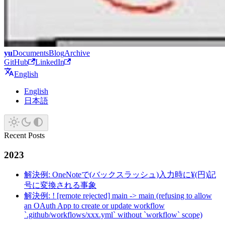
yu
Documents
Blog
Archive
GitHub
LinkedIn
English
English
日本語
Recent Posts
2023
解決例: OneNoteで(バックスラッシュ)入力時に¥(円)記
号に変換される事象
解決例: ! [remote rejected] main -> main (refusing to allow
an OAuth App to create or update workflow
`.github/workflows/xxx.yml` without `workflow` scope)