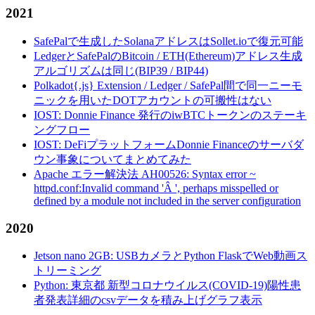
2021
SafePalで生成したSolanaアドレスはSollet.ioで復元可能
LedgerとSafePalのBitcoin / ETH(Ethereum)アドレス生成
アルゴリズムは同じ(BIP39 / BIP44)
Polkadot{.js} Extension / Ledger / SafePal間で同一ニーモ
ニックを用いたDOTアカウントの可搬性はない
IOST: Donnie Finance 発行のiwBTCトークンのステーキ
ングフロー
IOST: DeFiプラットフォームDonnie Financeのサーバダ
ウン事象についてまとめてみた
Apache エラー解決法 AH00526: Syntax error ~
httpd.conf:Invalid command 'Â ', perhaps misspelled or
defined by a module not included in the server configuration
2020
Jetson nano 2GB: USBカメラとPython FlaskでWeb動画ス
トリーミング
Python: 東京都 新型コロナウイルス(COVID-19)陽性患
者発表詳細のcsvデータを積み上げグラフ表示