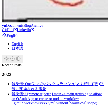
yu
Documents
Blog
Archive
GitHub
LinkedIn
English
English
日本語
Recent Posts
2023
解決例: OneNoteで(バックスラッシュ)入力時に¥(円)記
号に変換される事象
解決例: ! [remote rejected] main -> main (refusing to allow
an OAuth App to create or update workflow
`.github/workflows/xxx.yml` without `workflow` scope)