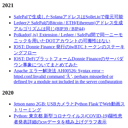
2021
SafePalで生成したSolanaアドレスはSollet.ioで復元可能
LedgerとSafePalのBitcoin / ETH(Ethereum)アドレス生成
アルゴリズムは同じ(BIP39 / BIP44)
Polkadot{.js} Extension / Ledger / SafePal間で同一ニーモ
ニックを用いたDOTアカウントの可搬性はない
IOST: Donnie Finance 発行のiwBTCトークンのステーキ
ングフロー
IOST: DeFiプラットフォームDonnie Financeのサーバダ
ウン事象についてまとめてみた
Apache エラー解決法 AH00526: Syntax error ~
httpd.conf:Invalid command 'Â ', perhaps misspelled or
defined by a module not included in the server configuration
2020
Jetson nano 2GB: USBカメラとPython FlaskでWeb動画ス
トリーミング
Python: 東京都 新型コロナウイルス(COVID-19)陽性患
者発表詳細のcsvデータを積み上げグラフ表示