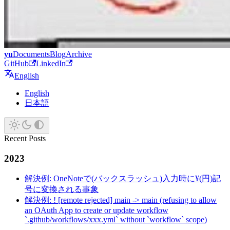
yu
Documents
Blog
Archive
GitHub
LinkedIn
English
English
日本語
Recent Posts
2023
解決例: OneNoteで(バックスラッシュ)入力時に¥(円)記
号に変換される事象
解決例: ! [remote rejected] main -> main (refusing to allow
an OAuth App to create or update workflow
`.github/workflows/xxx.yml` without `workflow` scope)