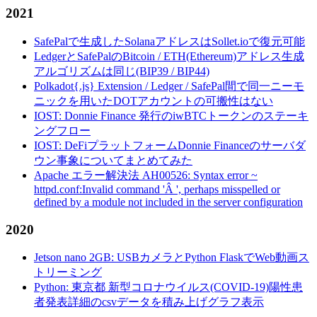
2021
SafePalで生成したSolanaアドレスはSollet.ioで復元可能
LedgerとSafePalのBitcoin / ETH(Ethereum)アドレス生成
アルゴリズムは同じ(BIP39 / BIP44)
Polkadot{.js} Extension / Ledger / SafePal間で同一ニーモ
ニックを用いたDOTアカウントの可搬性はない
IOST: Donnie Finance 発行のiwBTCトークンのステーキ
ングフロー
IOST: DeFiプラットフォームDonnie Financeのサーバダ
ウン事象についてまとめてみた
Apache エラー解決法 AH00526: Syntax error ~
httpd.conf:Invalid command 'Â ', perhaps misspelled or
defined by a module not included in the server configuration
2020
Jetson nano 2GB: USBカメラとPython FlaskでWeb動画ス
トリーミング
Python: 東京都 新型コロナウイルス(COVID-19)陽性患
者発表詳細のcsvデータを積み上げグラフ表示