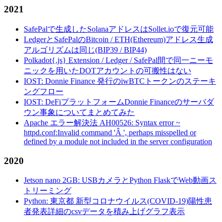
2021
SafePalで生成したSolanaアドレスはSollet.ioで復元可能
LedgerとSafePalのBitcoin / ETH(Ethereum)アドレス生成
アルゴリズムは同じ(BIP39 / BIP44)
Polkadot{.js} Extension / Ledger / SafePal間で同一ニーモ
ニックを用いたDOTアカウントの可搬性はない
IOST: Donnie Finance 発行のiwBTCトークンのステーキ
ングフロー
IOST: DeFiプラットフォームDonnie Financeのサーバダ
ウン事象についてまとめてみた
Apache エラー解決法 AH00526: Syntax error ~
httpd.conf:Invalid command 'Â ', perhaps misspelled or
defined by a module not included in the server configuration
2020
Jetson nano 2GB: USBカメラとPython FlaskでWeb動画ス
トリーミング
Python: 東京都 新型コロナウイルス(COVID-19)陽性患
者発表詳細のcsvデータを積み上げグラフ表示