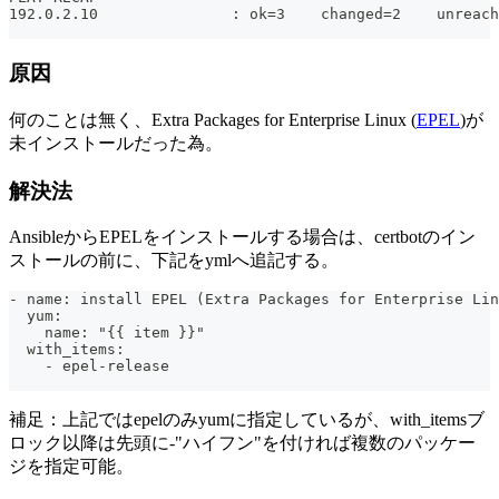
192.0.2.10               : ok=3    changed=2    unreach
原因
何のことは無く、Extra Packages for Enterprise Linux (
EPEL
)が
未インストールだった為。
解決法
AnsibleからEPELをインストールする場合は、certbotのイン
ストールの前に、下記をymlへ追記する。
- name: install EPEL (Extra Packages for Enterprise Lin
  yum:
    name: "{{ item }}"
  with_items:
    - epel-release
補足：上記ではepelのみyumに指定しているが、with_itemsブ
ロック以降は先頭に-"ハイフン"を付ければ複数のパッケー
ジを指定可能。