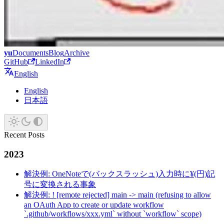
yu
Documents
Blog
Archive
GitHub
LinkedIn
English
English
日本語
Recent Posts
2023
解決例: OneNoteで(バックスラッシュ)入力時に¥(円)記
号に変換される事象
解決例: ! [remote rejected] main -> main (refusing to allow
an OAuth App to create or update workflow
`.github/workflows/xxx.yml` without `workflow` scope)