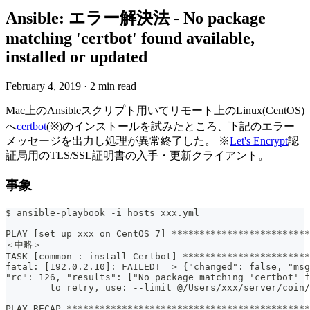
Ansible: エラー解決法 - No package
matching 'certbot' found available,
installed or updated
February 4, 2019
·
2 min read
Mac上のAnsibleスクリプト用いてリモート上のLinux(CentOS)
へ
certbot
(※)のインストールを試みたところ、下記のエラー
メッセージを出力し処理が異常終了した。 ※
Let's Encrypt
認
証局用のTLS/SSL証明書の入手・更新クライアント。
事象
$ ansible-playbook -i hosts xxx.yml
PLAY [set up xxx on CentOS 7] *************************
＜中略＞
TASK [common : install Certbot] ***********************
fatal: [192.0.2.10]: FAILED! => {"changed": false, "msg
"rc": 126, "results": ["No package matching 'certbot' f
	to retry, use: --limit @/Users/xxx/server/coin
PLAY RECAP ********************************************