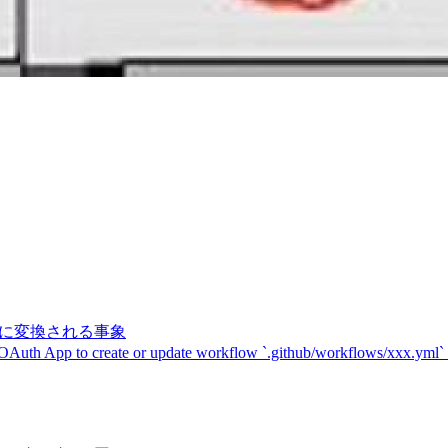
記号に変換される事象
 OAuth App to create or update workflow `.github/workflows/xxx.yml`