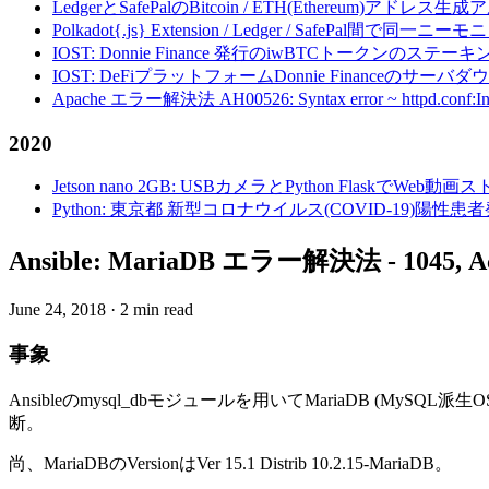
LedgerとSafePalのBitcoin / ETH(Ethereum)アドレス生
Polkadot{.js} Extension / Ledger / Safe
IOST: Donnie Finance 発行のiwBTCトークンのステ
IOST: DeFiプラットフォームDonnie Financeの
Apache エラー解決法 AH00526: Syntax error ~ httpd.conf:Invalid c
2020
Jetson nano 2GB: USBカメラとPython FlaskでWeb
Python: 東京都 新型コロナウイルス(COVID-19)
Ansible: MariaDB エラー解決法 - 1045, Access
June 24, 2018
·
2 min read
事象
Ansibleのmysql_dbモジュールを用いてMariaDB (MySQL派生
断。
尚、MariaDBのVersionはVer 15.1 Distrib 10.2.15-MariaDB。