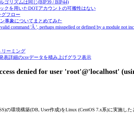
成アルゴリズムは同じ(BIP39 / BIP44)
Pal間で同一ニーモニックを用いたDOTアカウントの可搬性はない
ーキングフロー
サーバダウン事象についてまとめてみた
ommand 'Â ', perhaps misspelled or defined by a module not includ
動画ストリーミング
陽性患者発表詳細のcsvデータを積み上げグラフ表示
 denied for user 'root'@'localhost' (usi
OSS)の環境構築(DB, User作成)をLinux (CentOS 7.x系)に