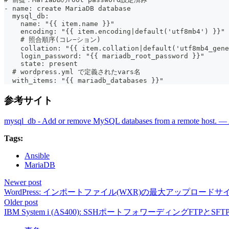
- name: create MariaDB database
  mysql_db:
    name: "{{ item.name }}"
    encoding: "{{ item.encoding|default('utf8mb4') }}"
    # 照合順序(コレ−ション)
    collation: "{{ item.collation|default('utf8mb4_gene
    login_password: "{{ mariadb_root_password }}"
    state: present
  # wordpress.yml で定義されたvars名
  with_items: "{{ mariadb_databases }}"
参考サイト
mysql_db - Add or remove MySQL databases from a remote host. —
Tags:
Ansible
MariaDB
Newer post
WordPress: インポートファイル(WXR)の最大アップロード
Older post
IBM System i (AS400): SSHポートフォワーディングFTPとSF