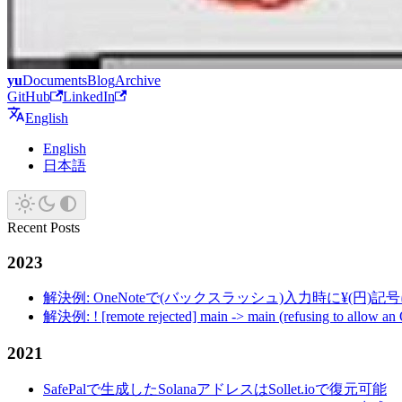
yu
Documents
Blog
Archive
GitHub
LinkedIn
English
English
日本語
Recent Posts
2023
解決例: OneNoteで(バックスラッシュ)入力時に¥(円)
解決例: ! [remote rejected] main -> main (refusing to allow an
2021
SafePalで生成したSolanaアドレスはSollet.ioで復元可能