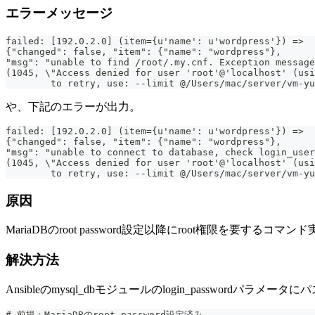
エラーメッセージ
failed: [192.0.2.0] (item={u'name': u'wordpress'}) => 
{"changed": false, "item": {"name": "wordpress"}, 
"msg": "unable to find /root/.my.cnf. Exception message
(1045, \"Access denied for user 'root'@'localhost' (usi
	to retry, use: --limit @/Users/mac/server/vm-y
や、下記のエラーが出力。
failed: [192.0.2.0] (item={u'name': u'wordpress'}) => 
{"changed": false, "item": {"name": "wordpress"}, 
"msg": "unable to connect to database, check login_user
(1045, \"Access denied for user 'root'@'localhost' (usi
	to retry, use: --limit @/Users/mac/server/vm-y
原因
MariaDBのroot password設定以降にroot権限を要する
解決方法
Ansibleのmysql_dbモジュールのlogin_password
# 前提：MariaDBのroot password設定済み