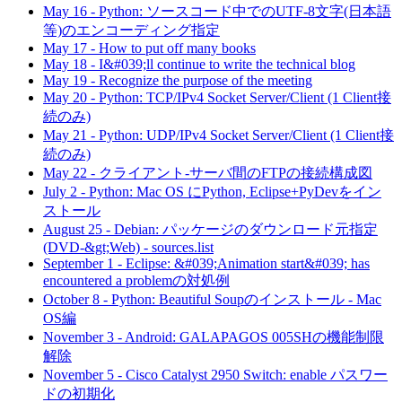
May 16
-
Python: ソースコード中でのUTF-8文字(日本語
等)のエンコーディング指定
May 17
-
How to put off many books
May 18
-
I&#039;ll continue to write the technical blog
May 19
-
Recognize the purpose of the meeting
May 20
-
Python: TCP/IPv4 Socket Server/Client (1 Client接
続のみ)
May 21
-
Python: UDP/IPv4 Socket Server/Client (1 Client接
続のみ)
May 22
-
クライアント-サーバ間のFTPの接続構成図
July 2
-
Python: Mac OS にPython, Eclipse+PyDevをイン
ストール
August 25
-
Debian: パッケージのダウンロード元指定
(DVD-&gt;Web) - sources.list
September 1
-
Eclipse: &#039;Animation start&#039; has
encountered a problemの対処例
October 8
-
Python: Beautiful Soupのインストール - Mac
OS編
November 3
-
Android: GALAPAGOS 005SHの機能制限
解除
November 5
-
Cisco Catalyst 2950 Switch: enable パスワー
ドの初期化