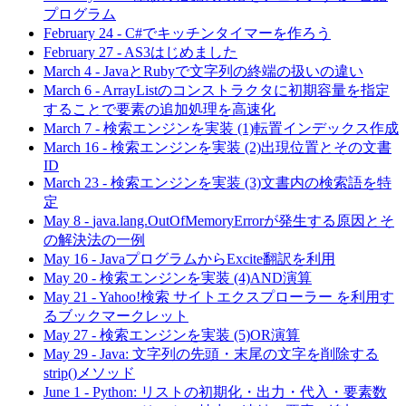
プログラム
February 24
-
C#でキッチンタイマーを作ろう
February 27
-
AS3はじめました
March 4
-
JavaとRubyで文字列の終端の扱いの違い
March 6
-
ArrayListのコンストラクタに初期容量を指定
することで要素の追加処理を高速化
March 7
-
検索エンジンを実装 (1)転置インデックス作成
March 16
-
検索エンジンを実装 (2)出現位置とその文書
ID
March 23
-
検索エンジンを実装 (3)文書内の検索語を特
定
May 8
-
java.lang.OutOfMemoryErrorが発生する原因とそ
の解決法の一例
May 16
-
JavaプログラムからExcite翻訳を利用
May 20
-
検索エンジンを実装 (4)AND演算
May 21
-
Yahoo!検索 サイトエクスプローラー を利用す
るブックマークレット
May 27
-
検索エンジンを実装 (5)OR演算
May 29
-
Java: 文字列の先頭・末尾の文字を削除する
strip()メソッド
June 1
-
Python: リストの初期化・出力・代入・要素数