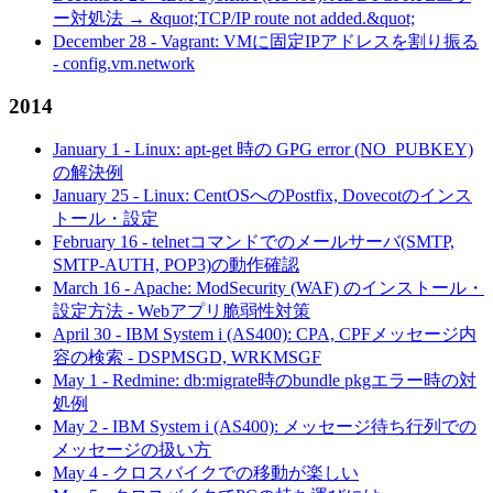
ー対処法 → &quot;TCP/IP route not added.&quot;
December 28
-
Vagrant: VMに固定IPアドレスを割り振る
- config.vm.network
2014
January 1
-
Linux: apt-get 時の GPG error (NO_PUBKEY)
の解決例
January 25
-
Linux: CentOSへのPostfix, Dovecotのインス
トール・設定
February 16
-
telnetコマンドでのメールサーバ(SMTP,
SMTP-AUTH, POP3)の動作確認
March 16
-
Apache: ModSecurity (WAF) のインストール・
設定方法 - Webアプリ脆弱性対策
April 30
-
IBM System i (AS400): CPA, CPFメッセージ内
容の検索 - DSPMSGD, WRKMSGF
May 1
-
Redmine: db:migrate時のbundle pkgエラー時の対
処例
May 2
-
IBM System i (AS400): メッセージ待ち行列での
メッセージの扱い方
May 4
-
クロスバイクでの移動が楽しい