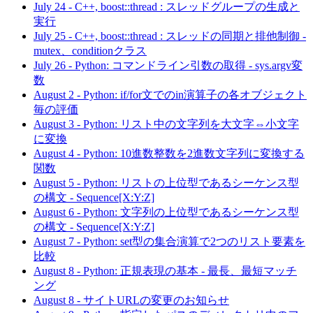
July 24
-
C++, boost::thread : スレッドグループの生成と
実行
July 25
-
C++, boost::thread : スレッドの同期と排他制御 -
mutex、conditionクラス
July 26
-
Python: コマンドライン引数の取得 - sys.argv変
数
August 2
-
Python: if/for文でのin演算子の各オブジェクト
毎の評価
August 3
-
Python: リスト中の文字列を大文字⇔小文字
に変換
August 4
-
Python: 10進数整数を2進数文字列に変換する
関数
August 5
-
Python: リストの上位型であるシーケンス型
の構文 - Sequence[X:Y:Z]
August 6
-
Python: 文字列の上位型であるシーケンス型
の構文 - Sequence[X:Y:Z]
August 7
-
Python: set型の集合演算で2つのリスト要素を
比較
August 8
-
Python: 正規表現の基本 - 最長、最短マッチ
ング
August 8
-
サイトURLの変更のお知らせ