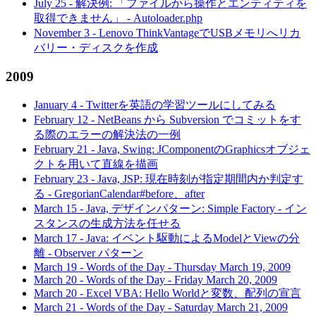
July 25
-
解決例: 「ファイルから操作とエンティティを
取得できません」 - Autoloader.php
November 3
-
Lenovo ThinkVantageでUSBメモリへリカ
バリー・ディスクを作成
2009
January 4
-
Twitterを英語の学習ツールにしてみる
February 12
-
NetBeans から Subversion でコミットをす
る際のエラーの解決法の一例
February 21
-
Java, Swing: JComponentのGraphicsオブジェ
クトを用いて直線を描画
February 23
-
Java, JSP: 現在時刻が指定期間内か判定す
る - GregorianCalendar#before、after
March 15
-
Java, デザインパターン: Simple Factory - イン
スタンスの生成方法を任せる
March 17
-
Java: イベント駆動によるModelとViewの分
離 - Observer パターン
March 19
-
Words of the Day - Thursday March 19, 2009
March 20
-
Words of the Day - Friday March 20, 2009
March 20
-
Excel VBA: Hello Worldと変数、配列の宣言
March 21
-
Words of the Day - Saturday March 21, 2009