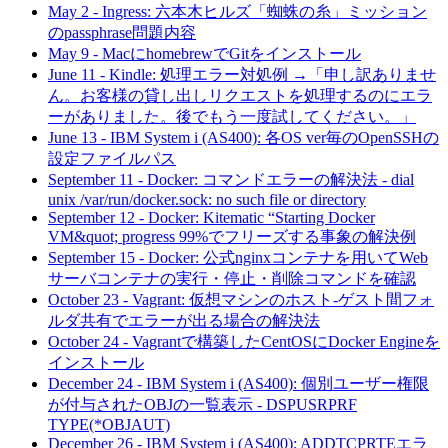
May 2
-
Ingress: 六本木ヒルズ「蜘蛛の糸」ミッション
のpassphrase問題内容
May 9
-
MacにhomebrewでGitをインストール
June 11
-
Kindle: 処理エラー対処例 →「申し訳ありませ
ん。お客様の貸し出しリクエストを処理するのにエラ
ーがありました。後でもう一度試してください。」
June 13
-
IBM System i (AS400): 各OS ver毎のOpenSSHの
設定ファイルパス
September 11
-
Docker: コマンドエラーの解決法 - dial
unix /var/run/docker.sock: no such file or directory
September 12
-
Docker: Kitematic “Starting Docker
VM&quot; progress 99%でフリーズする事象の解決例
September 15
-
Docker: 公式nginxコンテナを用いてWeb
サーバコンテナの実行・停止・削除コマンドを確認
October 23
-
Vagrant: 仮想マシンのホスト-ゲスト間フォ
ルダ共有でエラーが出る場合の解決法
October 24
-
Vagrantで構築したCentOSにDocker Engineを
インストール
December 24
-
IBM System i (AS400): 個別ユーザー権限
が付与されたOBJの一覧表示 - DSPUSRPRF
TYPE(*OBJAUT)
December 26
-
IBM System i (AS400): ADDTCPRTEエラ