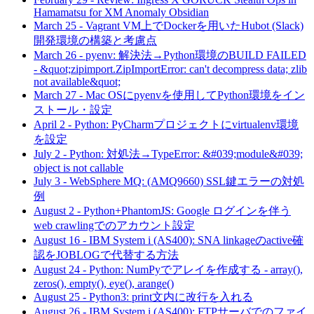
Hamamatsu for XM Anomaly Obsidian
March 25
-
Vagrant VM上でDockerを用いたHubot (Slack)
開発環境の構築と考慮点
March 26
-
pyenv: 解決法→Python環境のBUILD FAILED
- &quot;zipimport.ZipImportError: can't decompress data; zlib
not available&quot;
March 27
-
Mac OSにpyenvを使用してPython環境をイン
ストール・設定
April 2
-
Python: PyCharmプロジェクトにvirtualenv環境
を設定
July 2
-
Python: 対処法→TypeError: &#039;module&#039;
object is not callable
July 3
-
WebSphere MQ: (AMQ9660) SSL鍵エラーの対処
例
August 2
-
Python+PhantomJS: Google ログインを伴う
web crawlingでのアカウント設定
August 16
-
IBM System i (AS400): SNA linkageのactive確
認をJOBLOGで代替する方法
August 24
-
Python: NumPyでアレイを作成する - array(),
zeros(), empty(), eye(), arange()
August 25
-
Python3: print文内に改行を入れる
August 26
-
IBM System i (AS400): FTPサーバでのファイ