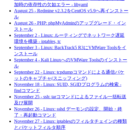
加時の依存性の欠如エラー - libyaml
August 25
-
Redmine v2.3.2をCentOS v5.9へ再インストー
ル
August 26
-
PHP: phpMyAdminのアップグレード・イン
ストール
September 2
-
Linux: ルーティングでネットワーク遅延
環境を構築 - iptables, tc
September 3
-
Linux: BackTrack5 R3にVMWare Toolsをイ
ンストール
September 4
-
Kali LinuxへのVMWare Toolsのインストー
ル
September 22
-
Linux: tcpdumpコマンドによる通信パケ
ットのキャプチャ(スニッフィング)
November 18
-
Linux: SUID, SGIDプログラムの検索 -
findコマンド
November 25
-
ssh: tarコマンドによるファイル一括転送
及び展開
November 26
-
Linux: sshd デーモンの設定、開始・終
了・再起動コマンド
November 27
-
Linux: iptablesのフィルタチェインの種類
とパケットフィルタ順序