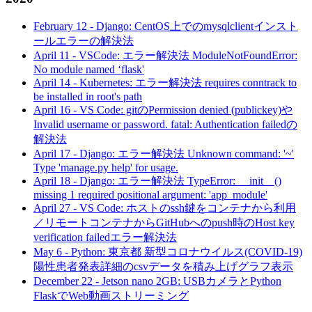
February 12
-
Django: CentOS上でのmysqlclientインスト
ールエラーの解決法
April 11
-
VSCode: エラー解決法 ModuleNotFoundError:
No module named ‘flask'
April 14
-
Kubernetes: エラー解決法 requires conntrack to
be installed in root's path
April 16
-
VS Code: gitのPermission denied (publickey)や
Invalid username or password. fatal: Authentication failedの
解決法
April 17
-
Django: エラー解決法 Unknown command: '~'
Type 'manage.py help' for usage.
April 18
-
Django: エラー解決法 TypeError: __init__()
missing 1 required positional argument: 'app_module'
April 27
-
VS Code: ホストのssh鍵をコンテナから利用
／リモートコンテナからGitHubへのpush時のHost key
verification failedエラー解決法
May 6
-
Python: 東京都 新型コロナウイルス(COVID-19)
陽性患者発表詳細のcsvデータを積み上げグラフ表示
December 22
-
Jetson nano 2GB: USBカメラとPython
FlaskでWeb動画ストリーミング