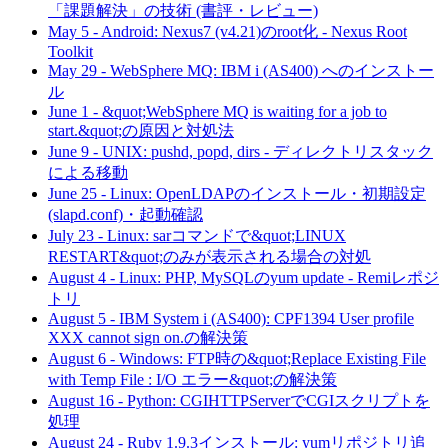
「課題解決」の技術 (書評・レビュー)
May 5
-
Android: Nexus7 (v4.21)のroot化 - Nexus Root
Toolkit
May 29
-
WebSphere MQ: IBM i (AS400) へのインストー
ル
June 1
-
&quot;WebSphere MQ is waiting for a job to
start.&quot;の原因と対処法
June 9
-
UNIX: pushd, popd, dirs - ディレクトリスタック
による移動
June 25
-
Linux: OpenLDAPのインストール・初期設定
(slapd.conf)・起動確認
July 23
-
Linux: sarコマンドで&quot;LINUX
RESTART&quot;のみが表示される場合の対処
August 4
-
Linux: PHP, MySQLのyum update - Remiレポジ
トリ
August 5
-
IBM System i (AS400): CPF1394 User profile
XXX cannot sign on.の解決策
August 6
-
Windows: FTP時の&quot;Replace Existing File
with Temp File : I/O エラー&quot;の解決策
August 16
-
Python: CGIHTTPServerでCGIスクリプトを
処理
August 24
-
Ruby 1.9.3インストール: yumリポジトリ追