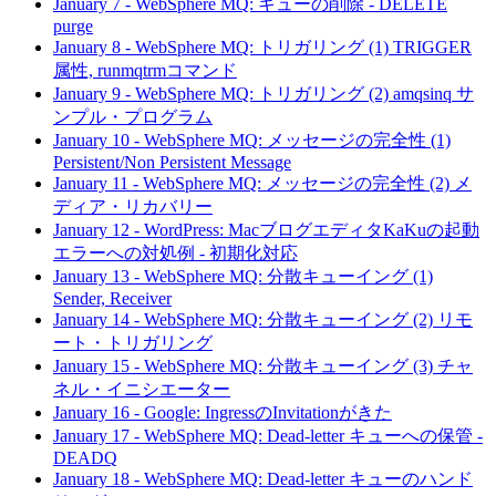
January 7
-
WebSphere MQ: キューの削除 - DELETE
purge
January 8
-
WebSphere MQ: トリガリング (1) TRIGGER
属性, runmqtrmコマンド
January 9
-
WebSphere MQ: トリガリング (2) amqsinq サ
ンプル・プログラム
January 10
-
WebSphere MQ: メッセージの完全性 (1)
Persistent/Non Persistent Message
January 11
-
WebSphere MQ: メッセージの完全性 (2) メ
ディア・リカバリー
January 12
-
WordPress: MacブログエディタKaKuの起動
エラーへの対処例 - 初期化対応
January 13
-
WebSphere MQ: 分散キューイング (1)
Sender, Receiver
January 14
-
WebSphere MQ: 分散キューイング (2) リモ
ート・トリガリング
January 15
-
WebSphere MQ: 分散キューイング (3) チャ
ネル・イニシエーター
January 16
-
Google: IngressのInvitationがきた
January 17
-
WebSphere MQ: Dead-letter キューへの保管 -
DEADQ
January 18
-
WebSphere MQ: Dead-letter キューのハンド