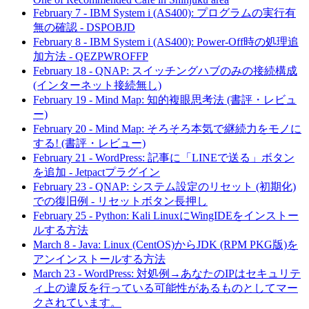
February 7
-
IBM System i (AS400): プログラムの実行有
無の確認 - DSPOBJD
February 8
-
IBM System i (AS400): Power-Off時の処理追
加方法 - QEZPWROFFP
February 18
-
QNAP: スイッチングハブのみの接続構成
(インターネット接続無し)
February 19
-
Mind Map: 知的複眼思考法 (書評・レビュ
ー)
February 20
-
Mind Map: そろそろ本気で継続力をモノに
する! (書評・レビュー)
February 21
-
WordPress: 記事に「LINEで送る」ボタン
を追加 - Jetpactプラグイン
February 23
-
QNAP: システム設定のリセット (初期化)
での復旧例 - リセットボタン長押し
February 25
-
Python: Kali LinuxにWingIDEをインストー
ルする方法
March 8
-
Java: Linux (CentOS)からJDK (RPM PKG版)を
アンインストールする方法
March 23
-
WordPress: 対処例→あなたのIPはセキュリテ
ィ上の違反を行っている可能性があるものとしてマー
クされています。