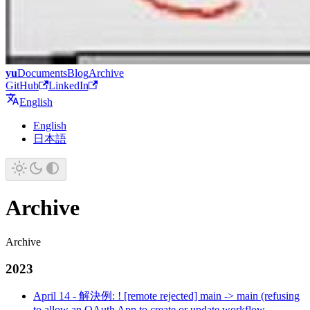
yu
Documents
Blog
Archive
GitHub
LinkedIn
English
English
日本語
Archive
Archive
2023
April 14
-
解決例: ! [remote rejected] main -> main (refusing
to allow an OAuth App to create or update workflow