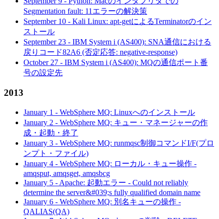
September 9
-
Python: Macのインタプリタでの
Segmentation fault: 11エラーの解決策
September 10
-
Kali Linux: apt-getによるTerminatorのイン
ストール
September 23
-
IBM System i (AS400): SNA通信における
戻りコード82A6 (否定応答: negative-response)
October 27
-
IBM System i (AS400): MQの通信ポート番
号の設定先
2013
January 1
-
WebSphere MQ: Linuxへのインストール
January 2
-
WebSphere MQ: キュー・マネージャーの作
成・起動・終了
January 3
-
WebSphere MQ: runmqsc制御コマンドI/F(プロ
ンプト・ファイル)
January 4
-
WebSphere MQ: ローカル・キュー操作 -
amqsput, amqsget, amqsbcg
January 5
-
Apache: 起動エラー - Could not reliably
determine the server&#039;s fully qualified domain name
January 6
-
WebSphere MQ: 別名キューの操作 -
QALIAS(QA)