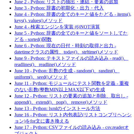
June 2
-
Python: リストの抽出・連結・要素の追加
June 3
-
Python: 辞書の初期化・出力・代入
June 4
-
Python: 辞書の全てのキーと値をたどる - items(),
keys(), values()メソッド
June 4
-
検索エンジンを実装 (6)NOT演算
June 5
-
Python: 辞書の全てのキーと値をソートしてた
どる - sorted()関数
June 6
-
Python: 現在の日付・時刻の取得と出力 -
datetimeクラスの属性、today()、strftime()メソッド
June 9
-
Python: テキストファイルの読み込み - read()、
readlines()、readline()メソッド
June 10
-
Python: 乱数の生成 - random()、randint()、
uniform()、seed()メソッド
June 11
-
Python: モジュールにテスト関数を定義 - 重複
のない乱数(整数MIN以上MAX以下)の生成
June 12
-
Python: リストの要素の追加と削除、取出し -
append()、extend()、pop()、remove()メソッド
June 13
-
Python: lxmlのインストール方法
June 16
-
Python: リスト内包表記(リストコンプリヘンシ
ョン)をfor文に書き換える
June 17
-
Python: CSVファイルの読み込み - csv.readerオ
ブジェクト