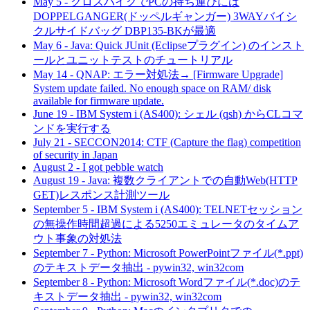
May 5
-
クロスバイクでPCの持ち運びには
DOPPELGANGER(ドッペルギャンガー) 3WAYバイシ
クルサイドバッグ DBP135-BKが最適
May 6
-
Java: Quick JUnit (Eclipseプラグイン) のインスト
ールとユニットテストのチュートリアル
May 14
-
QNAP: エラー対処法→ [Firmware Upgrade]
System update failed. No enough space on RAM/ disk
available for firmware update.
June 19
-
IBM System i (AS400): シェル (qsh) からCLコマ
ンドを実行する
July 21
-
SECCON2014: CTF (Capture the flag) competition
of security in Japan
August 2
-
I got pebble watch
August 19
-
Java: 複数クライアントでの自動Web(HTTP
GET)レスポンス計測ツール
September 5
-
IBM System i (AS400): TELNETセッション
の無操作時間超過による5250エミュレータのタイムア
ウト事象の対処法
September 7
-
Python: Microsoft PowerPointファイル(*.ppt)
のテキストデータ抽出 - pywin32, win32com
September 8
-
Python: Microsoft Wordファイル(*.doc)のテ
キストデータ抽出 - pywin32, win32com