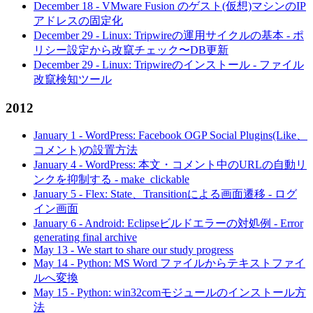
December 18
-
VMware Fusion のゲスト(仮想)マシンのIP
アドレスの固定化
December 29
-
Linux: Tripwireの運用サイクルの基本 - ポ
リシー設定から改竄チェック〜DB更新
December 29
-
Linux: Tripwireのインストール - ファイル
改竄検知ツール
2012
January 1
-
WordPress: Facebook OGP Social Plugins(Like、
コメント)の設置方法
January 4
-
WordPress: 本文・コメント中のURLの自動リ
ンクを抑制する - make_clickable
January 5
-
Flex: State、Transitionによる画面遷移 - ログ
イン画面
January 6
-
Android: Eclipseビルドエラーの対処例 - Error
generating final archive
May 13
-
We start to share our study progress
May 14
-
Python: MS Word ファイルからテキストファイ
ルへ変換
May 15
-
Python: win32comモジュールのインストール方
法