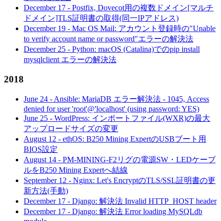
December 17
-
Postfix, Dovecot用の複数ドメイン[マルチ
ドメイン]TLS証明書の取得(同一IPアドレス)
December 19
-
Mac OS Mail: アカウント登録時の"Unable
to verify account name or password"エラーの解決法
December 25
-
Python: macOS (Catalina)でのpip install
mysqlclient エラーの解決法
2018
June 24
-
Ansible: MariaDB エラー解決法 - 1045, Access
denied for user 'root'@'localhost' (using password: YES)
June 25
-
WordPress: インポートファイル(WXR)の最大
アップロードサイズの変更
August 12
-
ethOS: B250 Mining ExpertのUSBブート用
BIOS設定
August 14
-
PM-MINING-F2リグの電源SW・LEDケーブ
ルをB250 Mining Expertへ結線
September 12
-
Nginx: Let's EncryptのTLS/SSL証明書の更
新方法(手動)
December 17
-
Django: 解決法 Invalid HTTP_HOST header
December 17
-
Django: 解決法 Error loading MySQLdb