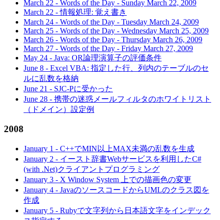
March 22
-
Words of the Day - Sunday March 22, 2009
March 22
-
情報処理: 覚え書き
March 24
-
Words of the Day - Tuesday March 24, 2009
March 25
-
Words of the Day - Wednesday March 25, 2009
March 26
-
Words of the Day - Thursday March 26, 2009
March 27
-
Words of the Day - Friday March 27, 2009
May 24
-
Java: OR論理演算子の評価条件
June 8
-
Excel VBA: 指定した行、列内のテーブルのセ
ルに乱数を格納
June 21
-
SJC-Pに受かった
June 28
-
携帯の迷惑メールフィルタのホワイトリスト
（ドメイン）設定例
2008
January 1
-
C++でMIN以上MAX未満の乱数を生成
January 2
-
イースト辞書Webサービスを利用したC#
(with .Net)クライアントプログラミング
January 3
-
X Window System 上での描画色の変更
January 4
-
JavaのソースコードからUMLのクラス図を
作成
January 5
-
Rubyで文字列から日本語文字をインデック