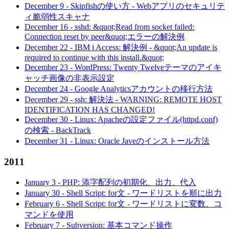
December 9
-
Skipfishの使い方 - Webアプリのセキュリテ
ィ脆弱性スキャナ
December 16
-
sshd: &quot;Read from socket failed:
Connection reset by peer&quot;エラーの解決例
December 22
-
IBM i Access: 解決例 - &quot;An update is
required to continue with this install.&quot;
December 23
-
WordPress: Twenty Twelveテーマのアイキ
ャッチ画像の非表示設定
December 24
-
Google Analyticsアカウントの移行方法
December 29
-
ssh: 解決法 - WARNING: REMOTE HOST
IDENTIFICATION HAS CHANGED!
December 30
-
Linux: Apacheの設定ファイル(httpd.conf)
の検索 - BackTrack
December 31
-
Linux: Oracle Javeのインストール方法
2011
January 3
-
PHP: 添字配列の初期化、出力、代入
January 30
-
Shell Script: for文 - ワードリストを順に出力
February 6
-
Shell Script: for文 - ワードリストに変数、コ
マンドを使用
February 7
-
Subversion: 基本コマンド操作