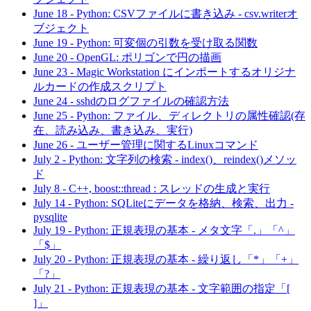
June 18
-
Python: CSVファイルに書き込み - csv.writerオ
ブジェクト
June 19
-
Python: 可変個の引数を受け取る関数
June 20
-
OpenGL: ポリゴンで円の描画
June 23
-
Magic Workstation にインポートするオリジナ
ルカードの作成スクリプト
June 24
-
sshdのログファイルの確認方法
June 25
-
Python: ファイル、ディレクトリの属性確認(存
在、読み込み、書き込み、実行)
June 26
-
ユーザー管理に関するLinuxコマンド
July 2
-
Python: 文字列の検索 - index()、reindex()メソッ
ド
July 8
-
C++, boost::thread : スレッドの生成と実行
July 14
-
Python: SQLiteにデータを格納、検索、出力 -
pysqlite
July 19
-
Python: 正規表現の基本 - メタ文字「.」「^」
「$」
July 20
-
Python: 正規表現の基本 - 繰り返し「*」「+」
「?」
July 21
-
Python: 正規表現の基本 - 文字範囲の指定「[
]」