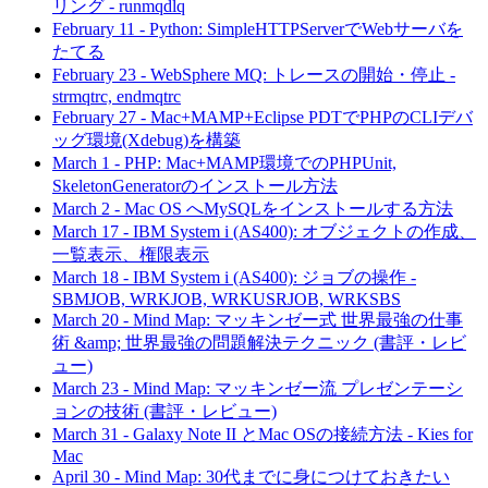
リング - runmqdlq
February 11
-
Python: SimpleHTTPServerでWebサーバを
たてる
February 23
-
WebSphere MQ: トレースの開始・停止 -
strmqtrc, endmqtrc
February 27
-
Mac+MAMP+Eclipse PDTでPHPのCLIデバ
ッグ環境(Xdebug)を構築
March 1
-
PHP: Mac+MAMP環境でのPHPUnit,
SkeletonGeneratorのインストール方法
March 2
-
Mac OS へMySQLをインストールする方法
March 17
-
IBM System i (AS400): オブジェクトの作成、
一覧表示、権限表示
March 18
-
IBM System i (AS400): ジョブの操作 -
SBMJOB, WRKJOB, WRKUSRJOB, WRKSBS
March 20
-
Mind Map: マッキンゼー式 世界最強の仕事
術 &amp; 世界最強の問題解決テクニック (書評・レビ
ュー)
March 23
-
Mind Map: マッキンゼー流 プレゼンテーシ
ョンの技術 (書評・レビュー)
March 31
-
Galaxy Note II とMac OSの接続方法 - Kies for
Mac
April 30
-
Mind Map: 30代までに身につけておきたい