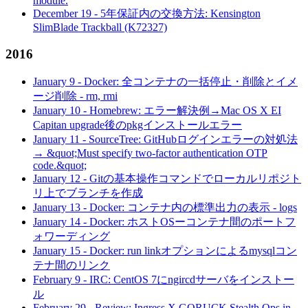
module.
December 19
-
5年保証内の交換方法: Kensington
SlimBlade Trackball (K72327)
2016
January 9
-
Docker: 全コンテナの一括停止・削除とイメ
ージ削除 - rm, rmi
January 10
-
Homebrew: エラー解決例→Mac OS X EI
Capitan upgrade後のpkgインストールエラー
January 11
-
SourceTree: GitHubログインエラーの対処法
→ &quot;Must specify two-factor authentication OTP
code.&quot;
January 12
-
Gitの基本操作コマンドでローカルリポジト
リ上でブランチを作成
January 13
-
Docker: コンテナ内の標準出力の表示 - logs
January 14
-
Docker: ホストOSーコンテナ間のポートフ
ォワーディング
January 15
-
Docker: run linkオプションによるmysqlコン
テナ間のリンク
February 9
-
IRC: CentOS 7にngircdサーバをインストー
ル
February 29
-
Review: Ingress X GORUCK Stealth Ops in