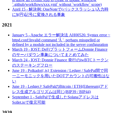
`.github/workflows/xxx.yml` without `workflow` scope)
April 15
-
解決例: OneNoteで(バックスラッシュ)入力時
に¥(円)記号に変換される事象
2021
January 5
-
Apache エラー解決法 AH00526: Syntax error ~
httpd.conf:Invalid command 'Â ', perhaps misspelled or
defined by a module not included in the server configuration
March 19
-
IOST: DeFiプラットフォームDonnie Finance
のサーバダウン事象についてまとめてみた
March 24
-
IOST: Donnie Finance 発行のiwBTCトークン
のステーキングフロー
June 19
-
Polkadot{.js} Extension / Ledger / SafePal間で同
一ニーモニックを用いたDOTアカウントの可搬性はな
い
June 19
-
LedgerとSafePalのBitcoin / ETH(Ethereum)アド
レス生成アルゴリズムは同じ(BIP39 / BIP44)
September 1
-
SafePalで生成したSolanaアドレスは
Sollet.ioで復元可能
2020