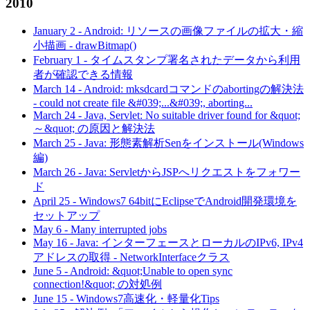
2010
January 2
-
Android: リソースの画像ファイルの拡大・縮
小描画 - drawBitmap()
February 1
-
タイムスタンプ署名されたデータから利用
者が確認できる情報
March 14
-
Android: mksdcardコマンドのabortingの解決法
- could not create file &#039;...&#039;, aborting...
March 24
-
Java, Servlet: No suitable driver found for &quot;
～&quot; の原因と解決法
March 25
-
Java: 形態素解析Senをインストール(Windows
編)
March 26
-
Java: ServletからJSPへリクエストをフォワー
ド
April 25
-
Windows7 64bitにEclipseでAndroid開発環境を
セットアップ
May 6
-
Many interrupted jobs
May 16
-
Java: インターフェースとローカルのIPv6, IPv4
アドレスの取得 - NetworkInterfaceクラス
June 5
-
Android: &quot;Unable to open sync
connection!&quot; の対処例
June 15
-
Windows7高速化・軽量化Tips