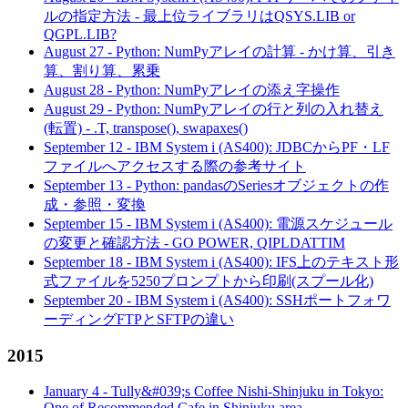
ルの指定方法 - 最上位ライブラリはQSYS.LIB or
QGPL.LIB?
August 27
-
Python: NumPyアレイの計算 - かけ算、引き
算、割り算、累乗
August 28
-
Python: NumPyアレイの添え字操作
August 29
-
Python: NumPyアレイの行と列の入れ替え
(転置) - .T, transpose(), swapaxes()
September 12
-
IBM System i (AS400): JDBCからPF・LF
ファイルへアクセスする際の参考サイト
September 13
-
Python: pandasのSeriesオブジェクトの作
成・参照・変換
September 15
-
IBM System i (AS400): 電源スケジュール
の変更と確認方法 - GO POWER, QIPLDATTIM
September 18
-
IBM System i (AS400): IFS上のテキスト形
式ファイルを5250プロンプトから印刷(スプール化)
September 20
-
IBM System i (AS400): SSHポートフォワ
ーディングFTPとSFTPの違い
2015
January 4
-
Tully&#039;s Coffee Nishi-Shinjuku in Tokyo:
One of Recommended Cafe in Shinjuku area