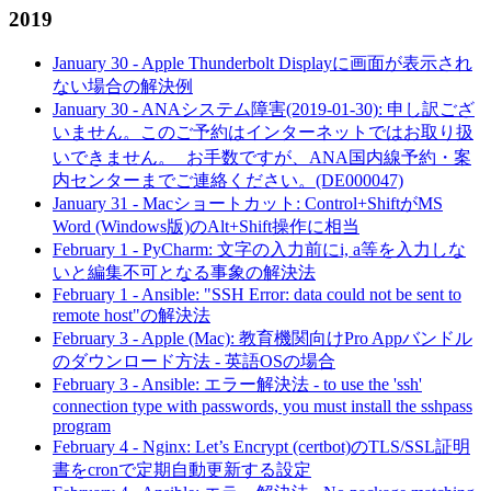
2019
January 30
-
Apple Thunderbolt Displayに画面が表示され
ない場合の解決例
January 30
-
ANAシステム障害(2019-01-30): 申し訳ござ
いません。このご予約はインターネットではお取り扱
いできません。 お手数ですが、ANA国内線予約・案
内センターまでご連絡ください。(DE000047)
January 31
-
Macショートカット: Control+ShiftがMS
Word (Windows版)のAlt+Shift操作に相当
February 1
-
PyCharm: 文字の入力前にi, a等を入力しな
いと編集不可となる事象の解決法
February 1
-
Ansible: "SSH Error: data could not be sent to
remote host"の解決法
February 3
-
Apple (Mac): 教育機関向けPro Appバンドル
のダウンロード方法 - 英語OSの場合
February 3
-
Ansible: エラー解決法 - to use the 'ssh'
connection type with passwords, you must install the sshpass
program
February 4
-
Nginx: Let’s Encrypt (certbot)のTLS/SSL証明
書をcronで定期自動更新する設定