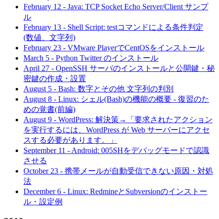
February 12
-
Java: TCP Socket Echo Server/Client サンプ
ル
February 13
-
Shell Script: testコマンドによる条件判定
(数値、文字列)
February 23
-
VMware PlayerでCentOSをインストール
March 5
-
Python Twitter のインストール
April 27
-
OpenSSH サーバのインストールと公開鍵・秘
密鍵の作成・設置
August 5
-
Bash: 数字とその他 文字列の判別
August 8
-
Linux: シェル(Bash)の機能の概要 - 復習のた
めの覚書(前編)
August 9
-
WordPress: 解決策→「要求されたアクション
を実行するには、WordPress が Web サーバーにアクセ
スする必要があります。」
September 11
-
Android: 005SHをデバッグモードで認識
させる
October 23
-
携帯メールが自動受信できない原因・対処
法
December 6
-
Linux: RedmineとSubversionのインストー
ル・設定例