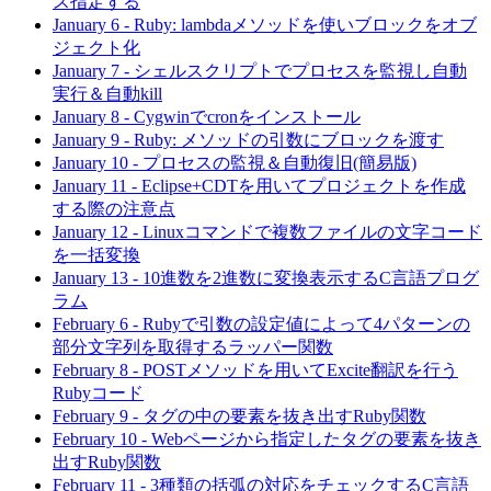
ス指定する
January 6
-
Ruby: lambdaメソッドを使いブロックをオブ
ジェクト化
January 7
-
シェルスクリプトでプロセスを監視し自動
実行＆自動kill
January 8
-
Cygwinでcronをインストール
January 9
-
Ruby: メソッドの引数にブロックを渡す
January 10
-
プロセスの監視＆自動復旧(簡易版)
January 11
-
Eclipse+CDTを用いてプロジェクトを作成
する際の注意点
January 12
-
Linuxコマンドで複数ファイルの文字コード
を一括変換
January 13
-
10進数を2進数に変換表示するC言語プログ
ラム
February 6
-
Rubyで引数の設定値によって4パターンの
部分文字列を取得するラッパー関数
February 8
-
POSTメソッドを用いてExcite翻訳を行う
Rubyコード
February 9
-
タグの中の要素を抜き出すRuby関数
February 10
-
Webページから指定したタグの要素を抜き
出すRuby関数
February 11
-
3種類の括弧の対応をチェックするC言語