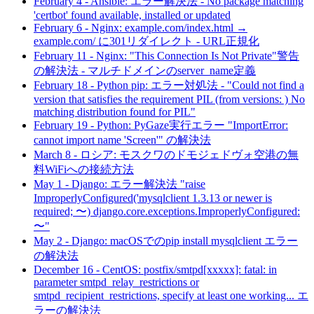
February 4
-
Ansible: エラー解決法 - No package matching
'certbot' found available, installed or updated
February 6
-
Nginx: example.com/index.html →
example.com/ に301リダイレクト - URL正規化
February 11
-
Nginx: "This Connection Is Not Private"警告
の解決法 - マルチドメインのserver_name定義
February 18
-
Python pip: エラー対処法 - "Could not find a
version that satisfies the requirement PIL (from versions: ) No
matching distribution found for PIL"
February 19
-
Python: PyGaze実行エラー "ImportError:
cannot import name 'Screen'" の解決法
March 8
-
ロシア: モスクワのドモジェドヴォ空港の無
料WiFiへの接続方法
May 1
-
Django: エラー解決法 "raise
ImproperlyConfigured('mysqlclient 1.3.13 or newer is
required; 〜) django.core.exceptions.ImproperlyConfigured:
〜"
May 2
-
Django: macOSでのpip install mysqlclient エラー
の解決法
December 16
-
CentOS: postfix/smtpd[xxxxx]: fatal: in
parameter smtpd_relay_restrictions or
smtpd_recipient_restrictions, specify at least one working... エ
ラーの解決法