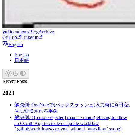
yu
Documents
Blog
Archive
GitHub
LinkedIn
English
English
日本語
Recent Posts
2023
解決例: OneNoteで(バックスラッシュ)入力時に¥(円)記
号に変換される事象
解決例: ! [remote rejected] main -> main (refusing to allow
an OAuth App to create or update workflow
`.github/workflows/xxx.yml` without `workflow` scope)