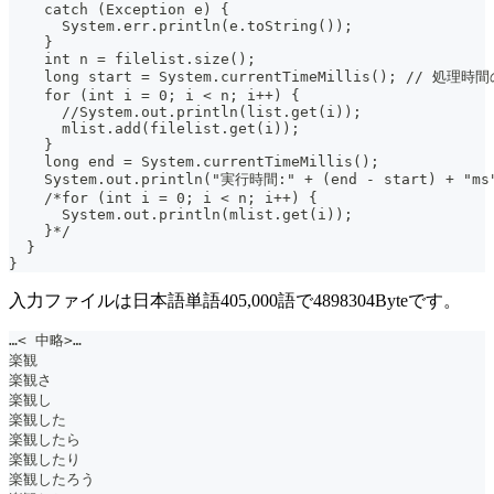
    catch (Exception e) {
      System.err.println(e.toString());
    }
    int n = filelist.size();
    long start = System.currentTimeMillis(); // 処理
    for (int i = 0; i < n; i++) {
      //System.out.println(list.get(i));
      mlist.add(filelist.get(i));
    }
    long end = System.currentTimeMillis();
    System.out.println("実行時間:" + (end - start) + "ms
    /*for (int i = 0; i < n; i++) {
      System.out.println(mlist.get(i));
    }*/
  }
}
入力ファイルは日本語単語405,000語で4898304Byteです。
…< 中略>…
楽観
楽観さ
楽観し
楽観した
楽観したら
楽観したり
楽観したろう