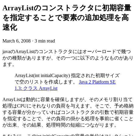
ArrayListのコンストラクタに初期容量
を指定することで要素の追加処理を高
速化
March 6, 2008
·
3 min read
javaのArrayListのコンストラクタにはオーバーロードで幾つ
かの種類がありますが、その一つに以下のようなものがあり
ます。
ArrayList(int initialCapacity) 指定された初期サイズ
で空のリストを作成します。
Java 2 Platform SE
1.3: クラス ArrayList
ArrayListは動的に容量を確保しますが、そのメモリ割り当て
処理はCPUにそれなりの負荷を与えます。そこで、予め格納
する容量が分かっていればコンストラクタの引数で初期容量
を指定することで、その負荷の掛かる処理を事前に省くこと
が出来、その結果、処理時間の短縮につながります。