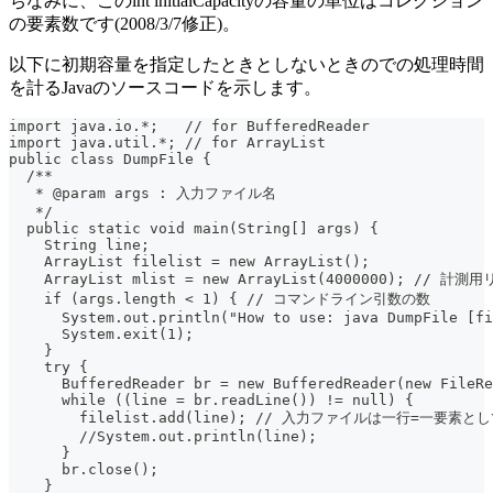
ちなみに、このint initialCapacityの容量の単位はコレクション
の要素数です(2008/3/7修正)。
以下に初期容量を指定したときとしないときのでの処理時間
を計るJavaのソースコードを示します。
import java.io.*;   // for BufferedReader
import java.util.*; // for ArrayList
public class DumpFile {
  /**
   * @param args : 入力ファイル名
   */
  public static void main(String[] args) {
    String line;
    ArrayList filelist = new ArrayList();
    ArrayList mlist = new ArrayList(4000000); //
    if (args.length < 1) { // コマンドライン引数の数
      System.out.println("How to use: java DumpFile [fi
      System.exit(1);
    }
    try {
      BufferedReader br = new BufferedReader(new FileRe
      while ((line = br.readLine()) != null) {
        filelist.add(line); // 入力ファイルは一行=一要素と
        //System.out.println(line);
      }
      br.close();
    }