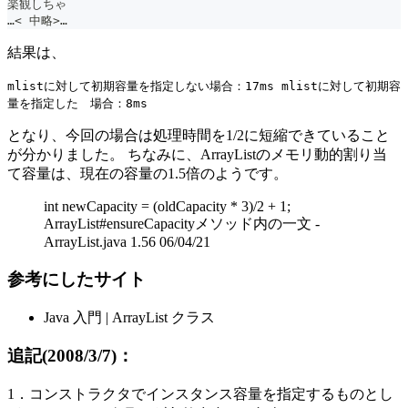
楽観しちゃ
…< 中略>…
結果は、
mlistに対して初期容量を指定しない場合：17ms mlistに対して初期容
量を指定した 場合：8ms
となり、今回の場合は処理時間を1/2に短縮できていること
が分かりました。 ちなみに、ArrayListのメモリ動的割り当
て容量は、現在の容量の1.5倍のようです。
int newCapacity = (oldCapacity * 3)/2 + 1;
ArrayList#ensureCapacityメソッド内の一文 -
ArrayList.java 1.56 06/04/21
参考にしたサイト
Java 入門 | ArrayList クラス
追記(2008/3/7)：
1．コンストラクタでインスタンス容量を指定するものとし