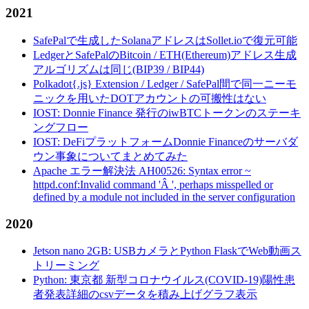
2021
SafePalで生成したSolanaアドレスはSollet.ioで復元可能
LedgerとSafePalのBitcoin / ETH(Ethereum)アドレス生成
アルゴリズムは同じ(BIP39 / BIP44)
Polkadot{.js} Extension / Ledger / SafePal間で同一ニーモ
ニックを用いたDOTアカウントの可搬性はない
IOST: Donnie Finance 発行のiwBTCトークンのステーキ
ングフロー
IOST: DeFiプラットフォームDonnie Financeのサーバダ
ウン事象についてまとめてみた
Apache エラー解決法 AH00526: Syntax error ~
httpd.conf:Invalid command 'Â ', perhaps misspelled or
defined by a module not included in the server configuration
2020
Jetson nano 2GB: USBカメラとPython FlaskでWeb動画ス
トリーミング
Python: 東京都 新型コロナウイルス(COVID-19)陽性患
者発表詳細のcsvデータを積み上げグラフ表示