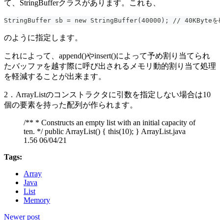
て、StringBufferクラスがあります。これも、
StringBuffer sb = new StringBuffer(40000); // 40KByte
のように指定します。
これによって、append()やinsert()によって予め割り当てられ
たバッファを越す際に呼び出されるメモリ動的割り当て処理
を軽減することが出来ます。
2．ArrayListのコンストラクタに引数を指定しない場合は10
個の要素を持った配列が作られます。
/** * Constructs an empty list with an initial capacity of
ten. */ public ArrayList() { this(10); } ArrayList.java
1.56 06/04/21
Tags:
Array
Java
List
Memory
Newer post