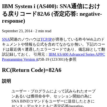
IBM System i (AS400): SNA通信におけ
る戻りコード82A6 (否定応答: negative-
response)
September 23, 2014
·
2 min read
SNA
関連のノウハウは
TCP/IP
が席巻している昨今Web上のド
キュメントや情報も公式を含めてなかなか無い。下記のコー
ドは最近偶々遭遇したエラーコードであり、備忘録として翻
訳記録しておく。 引用元：
IBM AS/400 Advanced Series APPC
Programming Version 4
のB-19 (123/301)を参照
RC(Return Code)=82A6
説明
ユーザー・プログラムによって試みられたオープ
ンあるいは獲得命令中、セッション開始の為に
SNA BINDコマンドをユーザーに送信したときに
センス・データとともに否定応答(negative-