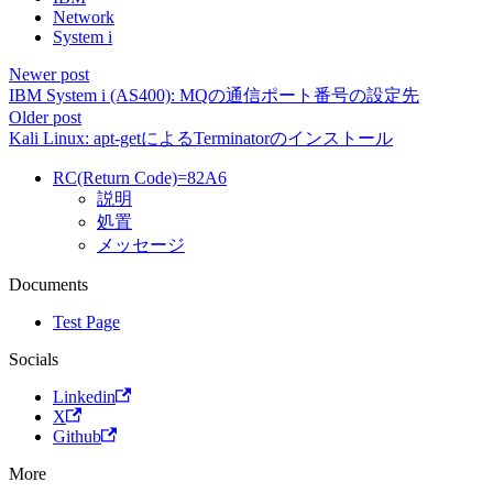
Network
System i
Newer post
IBM System i (AS400): MQの通信ポート番号の設定先
Older post
Kali Linux: apt-getによるTerminatorのインストール
RC(Return Code)=82A6
説明
処置
メッセージ
Documents
Test Page
Socials
Linkedin
X
Github
More