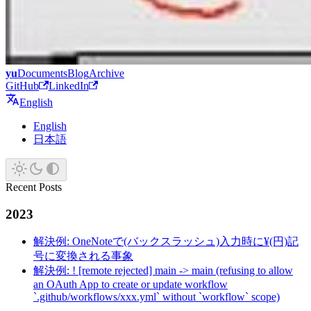
yu
Documents
Blog
Archive
GitHub
LinkedIn
English
English
日本語
Recent Posts
2023
解決例: OneNoteで(バックスラッシュ)入力時に¥(円)記
号に変換される事象
解決例: ! [remote rejected] main -> main (refusing to allow
an OAuth App to create or update workflow
`.github/workflows/xxx.yml` without `workflow` scope)