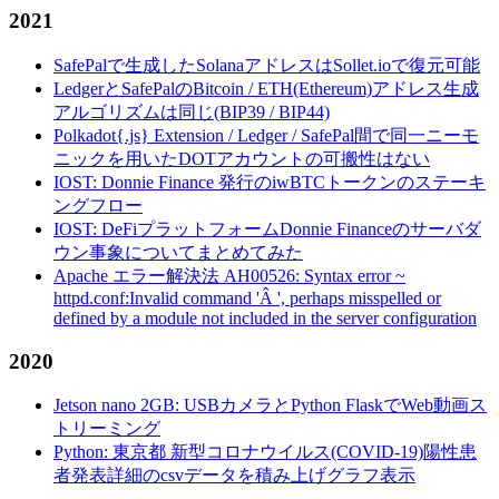
2021
SafePalで生成したSolanaアドレスはSollet.ioで復元可能
LedgerとSafePalのBitcoin / ETH(Ethereum)アドレス生成
アルゴリズムは同じ(BIP39 / BIP44)
Polkadot{.js} Extension / Ledger / SafePal間で同一ニーモ
ニックを用いたDOTアカウントの可搬性はない
IOST: Donnie Finance 発行のiwBTCトークンのステーキ
ングフロー
IOST: DeFiプラットフォームDonnie Financeのサーバダ
ウン事象についてまとめてみた
Apache エラー解決法 AH00526: Syntax error ~
httpd.conf:Invalid command 'Â ', perhaps misspelled or
defined by a module not included in the server configuration
2020
Jetson nano 2GB: USBカメラとPython FlaskでWeb動画ス
トリーミング
Python: 東京都 新型コロナウイルス(COVID-19)陽性患
者発表詳細のcsvデータを積み上げグラフ表示