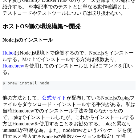
スト及びGitHub／Docker Hubへのリソース登録までの流れを
紹介する。 ※本記事でのテストとは単なる動作確認とし、
テストコードやテストツールについては取り扱わない。
ホストOS側の環境構築〜開発
Node.jsのインストール
Hubot
はNode.js環境下で稼働するので、Node.jsをインストー
ルする。Mac上でインストールする方法は複数あり、
Homebrew
を使用してのインストールは下記コマンドを用い
る。
$ brew install node
他の方法として、
公式サイト
が配布しているNode.jsの.pkgフ
ァイルをダウンロード・インストールする手法がある。私は
当時Homebrewでのインストール手法を知らなかったの
で、.pkgでインストールしたが、これからインストールする
方はHomebrewを使用することをお勧めする。.pkgと異なり
uninstallが容易な為。また、nodebrewというパッケージを使
用すると導入するNode.jsの複数バージョンを指定して導