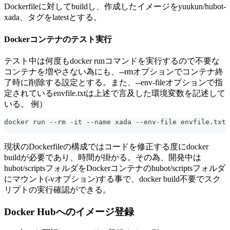
Dockerfileに対してbuildし、作成したイメージをyuukun/hubot-
xada、タグをlatestとする。
Dockerコンテナのテスト実行
テスト中は何度もdocker runコマンドを実行するので不要な
コンテナを増やさない為にも、--rmオプションでコンテナ終
了時に削除する設定とする。また、--env-fileオプションで指
定されているenvfile.txtは上述で言及した環境変数を記述して
いる。 例）
docker run --rm -it --name xada --env-file envfile.txt 
現状のDockerfileの構成ではコードを修正する度にdocker
buildが必要であり、時間が掛かる。その為、開発中は
hubot/scriptsフォルダをDockerコンテナのhubot/scriptsフォルダ
にマウント(-vオプション)する事で、docker build不要でスク
リプトの実行確認ができる。
Docker Hubへのイメージ登録