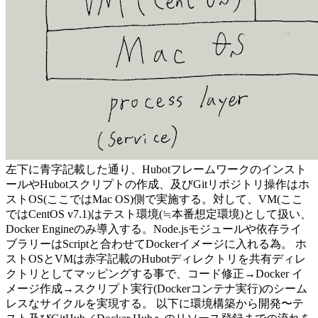
左下に青字記載した通り、Hubotフレームワークのインスト
ールやHubotスクリプトの作成、及びGitリポジトリ操作はホ
ストOS(ここではMac OS)側で実施する。対して、VM(ここ
ではCentOS v7.1)はテスト環境(≒本番想定環境)として扱い、
Docker Engineのみ導入する。Node.jsモジュールや依存ライ
ブラリーはScriptと合わせてDockerイメージに入れる為。 ホ
ストOSとVMは赤字記載のHubotディレクトリを共有ディレ
クトリとしてマッピングする事で、コード修正→Docker イ
メージ作成→スクリプト実行(Dockerコンテナ実行)のシーム
レスなサイクルを実現する。 以下に環境構築から開発〜テ