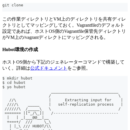
git clone 
この作業ディレクトリとVM上のディレクトリを共有ディレ
クトリとしてマッピングしておく。Vagrantfileのデフォルト
設定であれば、ホストOS側のVagrantfile保管先ディレクトリ
がVM上の/vagrantディレクトにマッピングされる。
Hubot環境の作成
ホストOS側から下記のジェネレーターコマンドで構築して
いく。詳細は
公式ドキュメント
をご参照。
$ mkdir hubot
$ cd hubot
$ yo hubot
                     _____________________________
                    /                             \
   //\              |      Extracting input for    |
  ////\    _____    |   self-replication process   |
 //////\  /_____\   \                             /
 ======= |[^_/\_]|   /----------------------------
  |   | _|___@@__|__
  +===+/  ///     \_\
   | |_\ /// HUBOT/\\