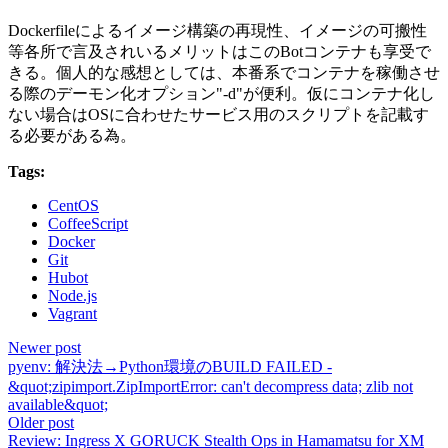
Dockerfileによるイメージ構築の再現性、イメージの可搬性
等各所で言及されいるメリットはこのBotコンテナも享受で
きる。個人的な感想としては、本番系でコンテナを稼働させ
る際のデーモン化オプション"-d"が便利。仮にコンテナ化し
ない場合はOSに合わせたサービス用のスクリプトを記載す
る必要がある為。
Tags:
CentOS
CoffeeScript
Docker
Git
Hubot
Node.js
Vagrant
Newer post
pyenv: 解決法→Python環境のBUILD FAILED -
&quot;zipimport.ZipImportError: can't decompress data; zlib not
available&quot;
Older post
Review: Ingress X GORUCK Stealth Ops in Hamamatsu for XM