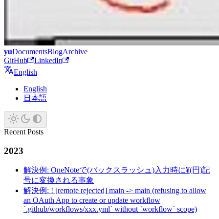
yu
Documents
Blog
Archive
GitHub
LinkedIn
English
English
日本語
Recent Posts
2023
解決例: OneNoteで(バックスラッシュ)入力時に¥(円)記
号に変換される事象
解決例: ! [remote rejected] main -> main (refusing to allow
an OAuth App to create or update workflow
`.github/workflows/xxx.yml` without `workflow` scope)