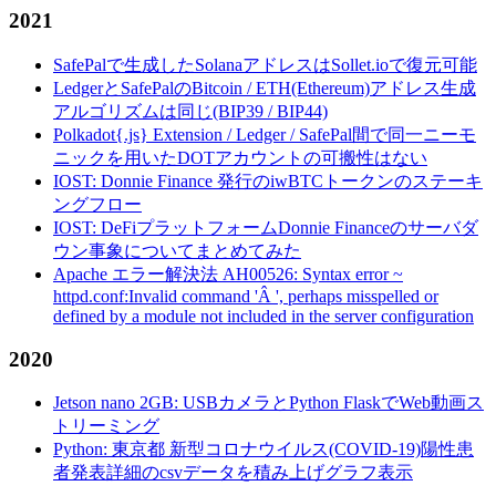
2021
SafePalで生成したSolanaアドレスはSollet.ioで復元可能
LedgerとSafePalのBitcoin / ETH(Ethereum)アドレス生成
アルゴリズムは同じ(BIP39 / BIP44)
Polkadot{.js} Extension / Ledger / SafePal間で同一ニーモ
ニックを用いたDOTアカウントの可搬性はない
IOST: Donnie Finance 発行のiwBTCトークンのステーキ
ングフロー
IOST: DeFiプラットフォームDonnie Financeのサーバダ
ウン事象についてまとめてみた
Apache エラー解決法 AH00526: Syntax error ~
httpd.conf:Invalid command 'Â ', perhaps misspelled or
defined by a module not included in the server configuration
2020
Jetson nano 2GB: USBカメラとPython FlaskでWeb動画ス
トリーミング
Python: 東京都 新型コロナウイルス(COVID-19)陽性患
者発表詳細のcsvデータを積み上げグラフ表示