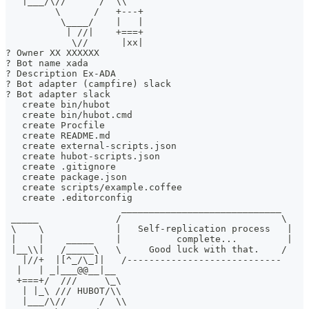
   |___/\//      /  \\
         \      /   +---+
          \____/    |   |
           | //|    +===+
            \//      |xx|
? Owner XX XXXXXX 
? Bot name xada
? Description Ex-ADA
? Bot adapter (campfire) slack
? Bot adapter slack
   create bin/hubot
   create bin/hubot.cmd
   create Procfile
   create README.md
   create external-scripts.json
   create hubot-scripts.json
   create .gitignore
   create package.json
   create scripts/example.coffee
   create .editorconfig
                     _____________________________
 _____              /                             \
 \    \             |   Self-replication process   |
 |    |    _____    |          complete...         |
 |__\\|   /_____\   \     Good luck with that.    /
   |//+  |[^_/\_]|   /----------------------------
  |   | _|___@@__|__
  +===+/  ///     \_\
   | |_\ /// HUBOT/\\
   |___/\//      /  \\