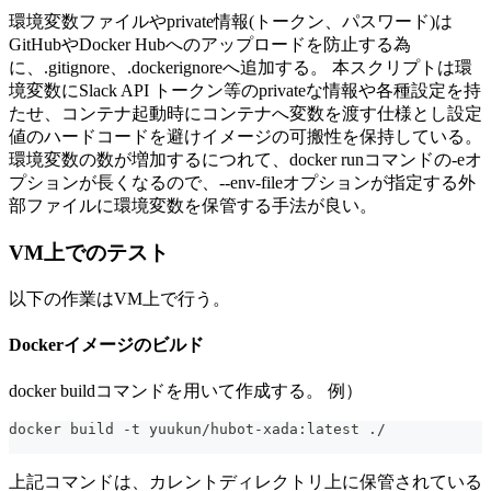
環境変数ファイルやprivate情報(トークン、パスワード)は
GitHubやDocker Hubへのアップロードを防止する為
に、.gitignore、.dockerignoreへ追加する。 本スクリプトは環
境変数にSlack API トークン等のprivateな情報や各種設定を持
たせ、コンテナ起動時にコンテナへ変数を渡す仕様とし設定
値のハードコードを避けイメージの可搬性を保持している。
環境変数の数が増加するにつれて、docker runコマンドの-eオ
プションが長くなるので、--env-fileオプションが指定する外
部ファイルに環境変数を保管する手法が良い。
VM上でのテスト
以下の作業はVM上で行う。
Dockerイメージのビルド
docker buildコマンドを用いて作成する。 例）
docker build -t yuukun/hubot-xada:latest ./
上記コマンドは、カレントディレクトリ上に保管されている