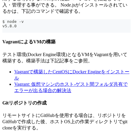
入・管理する事ができる。 Node.jsがインストールされてい
るかは、下記のコマンドで確認する。
$ node -v
v5.8.0
VagrantによるVMの構築
テスト環境(Docker Engine環境)となるVMをVagrantを用いて
構築する。構築手法は下記記事をご参照。
Vagrantで構築したCentOSにDocker Engineをインストー
ル
Vagrant: 仮想マシンのホスト-ゲスト間フォルダ共有で
エラーが出る場合の解決法
Gitリポジトリの作成
リモートサイトにGitHubを使用する場合は、リポジトリを
GitHubで作成した後、ホストOS上の作業ディレクトリでgit
cloneを実行する。