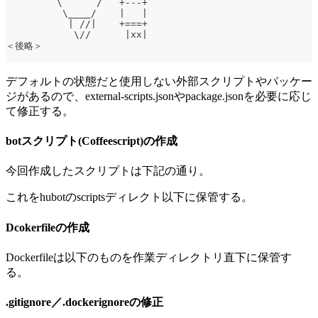
         \      /   +---+
          \____/    |   |
           | //|    +===+
            \//      |xx|
＜後略＞
デフォルトの状態だと使用しない外部スクリプトやパッケー
ジがあるので、external-scripts.jsonやpackage.jsonを必要に応じ
て修正する。
botスクリプト(Coffeescript)の作成
今回作成したスクリプトは下記の通り。
これをhubotのscriptsディレクト以下に保管する。
Dcokerfileの作成
Dockerfileは以下のものを作業ディレクトリ直下に保管す
る。
.gitignore／.dockerignoreの修正