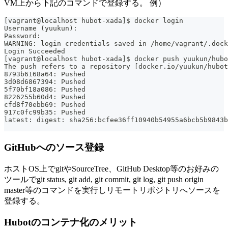
VM上から下記のコマンドで登録する。 例）
[vagrant@localhost hubot-xada]$ docker login
Username (yuukun):
Password:
WARNING: login credentials saved in /home/vagrant/.dock
Login Succeeded
[vagrant@localhost hubot-xada]$ docker push yuukun/hubo
The push refers to a repository [docker.io/yuukun/hubot
8793b6168a64: Pushed
3d08d6867394: Pushed
5f70bf18a086: Pushed
8226255b60d4: Pushed
cfd8f70ebb69: Pushed
917c0fc99b35: Pushed
latest: digest: sha256:bcfee36ff10940b54955a6bcb5b9843
GitHubへのソース登録
ホストOS上でgitやSourceTree、GitHub Desktop等のお好みの
ツールでgit status, git add, git commit, git log, git push origin
master等のコマンドを実行しリモートリポジトリへソースを
登録する。
Hubotのコンテナ化のメリット