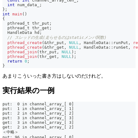
const
int
 channel_array_len_
;
int
 num_data_
;
}
;
int
main
(
)
{
  pthread_t thr_put
;
  pthread_t thr_get
;
  HandleData hd
;
// スレッドの生成(走らせるのはstaticメンバ関数)
pthread_create
(
&
thr_put
,
NULL
,
 HandleData
::
runPut
,
re
pthread_create
(
&
thr_get
,
NULL
,
 HandleData
::
runGet
,
re
pthread_join
(
thr_put
,
NULL
)
;
pthread_join
(
thr_get
,
NULL
)
;
return
0
;
}
あまりこういった書き方はしないのだけれど。
実行結果の一例
put:  0 in channel_array_[ 0]
put:  1 in channel_array_[ 1]
put:  2 in channel_array_[ 2]
put:  3 in channel_array_[ 3]
get:  3 in channel_array_[ 3]
get:  2 in channel_array_[ 2]
＜中略＞
put: 96 in channel_array_[ 0]