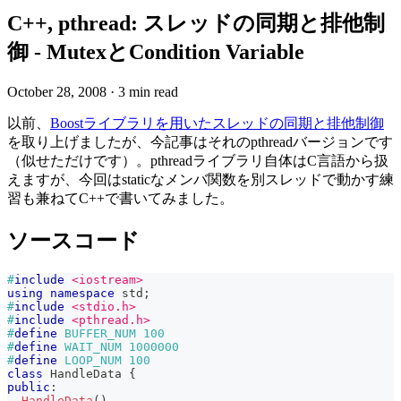
C++, pthread: スレッドの同期と排他制
御 - MutexとCondition Variable
October 28, 2008
·
3 min read
以前、
Boostライブラリを用いたスレッドの同期と排他制御
を取り上げましたが、今記事はそれのpthreadバージョンです
（似せただけです）。pthreadライブラリ自体はC言語から扱
えますが、今回はstaticなメンバ関数を別スレッドで動かす練
習も兼ねてC++で書いてみました。
ソースコード
#
include
<iostream>
using
namespace
 std
;
#
include
<stdio.h>
#
include
<pthread.h>
#
define
BUFFER_NUM
100
#
define
WAIT_NUM
1000000
#
define
LOOP_NUM
100
class
HandleData
{
public
:
HandleData
(
)