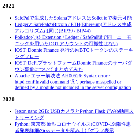
2021
SafePalで生成したSolanaアドレスはSollet.ioで復元可能
LedgerとSafePalのBitcoin / ETH(Ethereum)アドレス生成
アルゴリズムは同じ(BIP39 / BIP44)
Polkadot{.js} Extension / Ledger / SafePal間で同一ニーモ
ニックを用いたDOTアカウントの可搬性はない
IOST: Donnie Finance 発行のiwBTCトークンのステーキ
ングフロー
IOST: DeFiプラットフォームDonnie Financeのサーバダ
ウン事象についてまとめてみた
Apache エラー解決法 AH00526: Syntax error ~
httpd.conf:Invalid command 'Â ', perhaps misspelled or
defined by a module not included in the server configuration
2020
Jetson nano 2GB: USBカメラとPython FlaskでWeb動画ス
トリーミング
Python: 東京都 新型コロナウイルス(COVID-19)陽性患
者発表詳細のcsvデータを積み上げグラフ表示