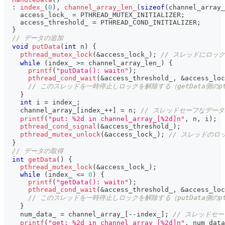
:
index_
(
0
)
,
channel_array_len_
(
sizeof
(
channel_array_
    access_lock_ 
=
 PTHREAD_MUTEX_INITIALIZER
;
    access_threshold_ 
=
 PTHREAD_COND_INITIALIZER
;
}
// データの追加
void
putData
(
int
 n
)
{
pthread_mutex_lock
(
&
access_lock_
)
;
// スレッドにロッ
while
(
index_ 
>=
 channel_array_len_
)
{
printf
(
"putData(): waitn"
)
;
pthread_cond_wait
(
&
access_threshold_
,
&
access_loc
// このスレッドを一時停止しロックを解除する（getData側のpthr
}
int
 i 
=
 index_
;
    channel_array_
[
index_
++
]
=
 n
;
// スレッドセーフなデー
printf
(
"put: %2d in channel_array_[%2d]n"
,
 n
,
 i
)
;
pthread_cond_signal
(
&
access_threshold_
)
;
pthread_mutex_unlock
(
&
access_lock_
)
;
// スレッドのロ
}
// データの取得
int
getData
(
)
{
pthread_mutex_lock
(
&
access_lock_
)
;
while
(
index_ 
<=
0
)
{
printf
(
"getData(): waitn"
)
;
pthread_cond_wait
(
&
access_threshold_
,
&
access_loc
// このスレッドを一時停止しロックを解除する（putData側のpthr
}
    num_data_ 
=
 channel_array_
[
--
index_
]
;
// スレッドセ
printf
(
"get: %2d in channel_array_[%2d]n"
,
 num_data