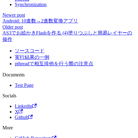
Synchronization
Newer post
Android: 10進数→2進数変換アプリ
Older post
AS3でお絵かきFlashを作る (4)塗りつぶしと簡易レイヤーの
操作
ソースコード
実行結果の一例
pthreadで相互排他を行う際の注意点
Documents
Test Page
Socials
Linkedin
X
Github
More