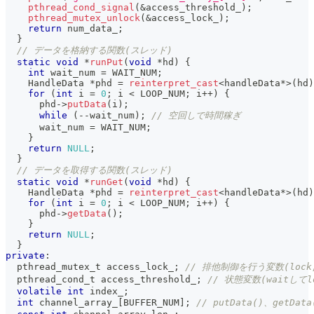
pthread_cond_signal
(
&
access_threshold_
)
;
pthread_mutex_unlock
(
&
access_lock_
)
;
return
 num_data_
;
}
// データを格納する関数(スレッド)
static
void
*
runPut
(
void
*
hd
)
{
int
 wait_num 
=
 WAIT_NUM
;
    HandleData 
*
phd 
=
reinterpret_cast
<
handleData
*
>
(
hd
)
for
(
int
 i 
=
0
;
 i 
<
 LOOP_NUM
;
 i
++
)
{
      phd
->
putData
(
i
)
;
while
(
--
wait_num
)
;
// 空回しで時間稼ぎ
      wait_num 
=
 WAIT_NUM
;
}
return
NULL
;
}
// データを取得する関数(スレッド)
static
void
*
runGet
(
void
*
hd
)
{
    HandleData 
*
phd 
=
reinterpret_cast
<
handleData
*
>
(
hd
)
for
(
int
 i 
=
0
;
 i 
<
 LOOP_NUM
;
 i
++
)
{
      phd
->
getData
(
)
;
}
return
NULL
;
}
private
:
  pthread_mutex_t access_lock_
;
// 排他制御を行う変数(lock,
  pthread_cond_t access_threshold_
;
// 状態変数(waitして
volatile
int
 index_
;
int
 channel_array_
[
BUFFER_NUM
]
;
// putData()、getD