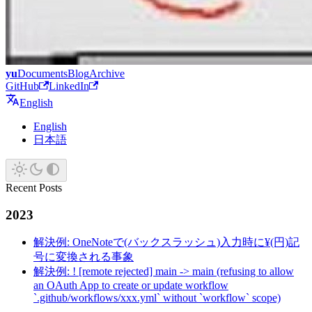
yu
Documents
Blog
Archive
GitHub
LinkedIn
English
English
日本語
Recent Posts
2023
解決例: OneNoteで(バックスラッシュ)入力時に¥(円)記
号に変換される事象
解決例: ! [remote rejected] main -> main (refusing to allow
an OAuth App to create or update workflow
`.github/workflows/xxx.yml` without `workflow` scope)