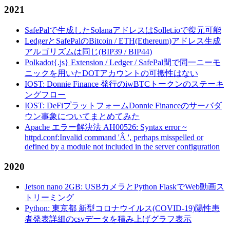
2021
SafePalで生成したSolanaアドレスはSollet.ioで復元可能
LedgerとSafePalのBitcoin / ETH(Ethereum)アドレス生成
アルゴリズムは同じ(BIP39 / BIP44)
Polkadot{.js} Extension / Ledger / SafePal間で同一ニーモ
ニックを用いたDOTアカウントの可搬性はない
IOST: Donnie Finance 発行のiwBTCトークンのステーキ
ングフロー
IOST: DeFiプラットフォームDonnie Financeのサーバダ
ウン事象についてまとめてみた
Apache エラー解決法 AH00526: Syntax error ~
httpd.conf:Invalid command 'Â ', perhaps misspelled or
defined by a module not included in the server configuration
2020
Jetson nano 2GB: USBカメラとPython FlaskでWeb動画ス
トリーミング
Python: 東京都 新型コロナウイルス(COVID-19)陽性患
者発表詳細のcsvデータを積み上げグラフ表示