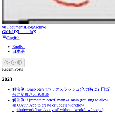
yu
Documents
Blog
Archive
GitHub
LinkedIn
English
English
日本語
Recent Posts
2023
解決例: OneNoteで(バックスラッシュ)入力時に¥(円)記
号に変換される事象
解決例: ! [remote rejected] main -> main (refusing to allow
an OAuth App to create or update workflow
`.github/workflows/xxx.yml` without `workflow` scope)