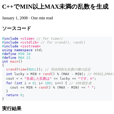
C++でMIN以上MAX未満の乱数を生成
January 1, 2008
·
One min read
ソースコード
#
include
<ctime>
// for time()
#
include
<cstdlib>
// for srand(), rand()
#
include
<iostream>
using
namespace
 std
;
#
define
MIN
10
#
define
MAX
21
int
main
(
)
{
srand
(
time
(
NULL
)
)
;
// 現在時刻を乱数の種の設定
int
 lucky 
=
 MIN 
+
rand
(
)
%
(
MAX 
-
 MIN
)
;
// MIN以上M
  cout 
<
<
"生成した乱数は"
<<
 lucky 
<<
"です。n"
;
for
(
int
 i 
=
0
;
 i
<
100
;
 i
++
)
{
// 100個生成
    cout 
<<
 MIN 
+
rand
(
)
%
(
MAX 
-
 MIN
)
<<
" "
;
}
return
0
;
}
実行結果