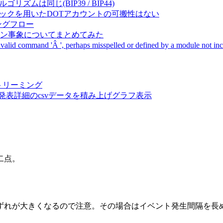
成アルゴリズムは同じ(BIP39 / BIP44)
Pal間で同一ニーモニックを用いたDOTアカウントの可搬性はない
ーキングフロー
サーバダウン事象についてまとめてみた
ommand 'Â ', perhaps misspelled or defined by a module not includ
動画ストリーミング
陽性患者発表詳細のcsvデータを積み上げグラフ表示
二点。
ずれが大きくなるので注意。その場合はイベント発生間隔を長