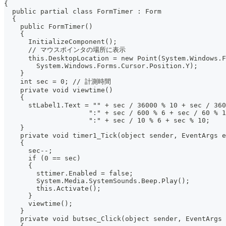
{
  public partial class FormTimer : Form
  {
    public FormTimer()
    {
      InitializeComponent();
      // マウスポインタの場所に表示
      this.DesktopLocation = new Point(System.Windows.F
        System.Windows.Forms.Cursor.Position.Y);
    }
    int sec = 0; // 計測時間
    private void viewtime()
    {
      stLabel1.Text = "" + sec / 36000 % 10 + sec / 360
                     ":" + sec / 600 % 6 + sec / 60 % 1
                     ":" + sec / 10 % 6 + sec % 10;
    }
    private void timer1_Tick(object sender, EventArgs e
    {
      sec--;
      if (0 == sec)
      {
        sttimer.Enabled = false;
        System.Media.SystemSounds.Beep.Play();
        this.Activate();
      }
      viewtime();
    }
    private void butsec_Click(object sender, EventArgs 