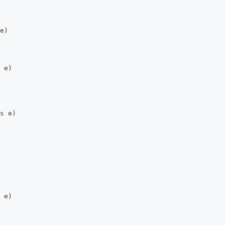
e)
 e)
s e)
 e)