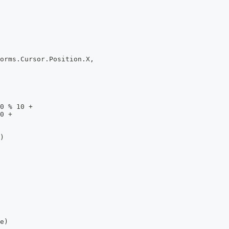
orms.Cursor.Position.X,
0 % 10 +
0 +
)
e)