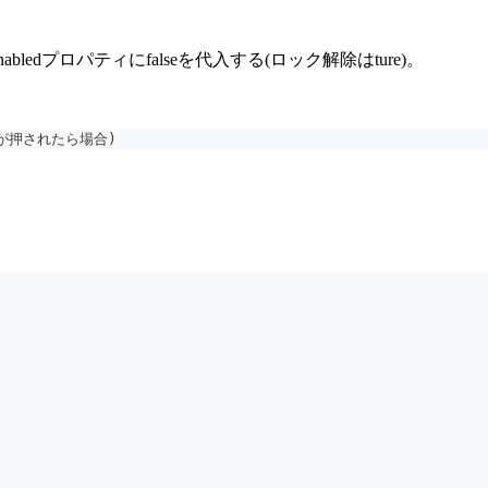
edプロパティにfalseを代入する(ロック解除はture)。
ートが押されたら場合)