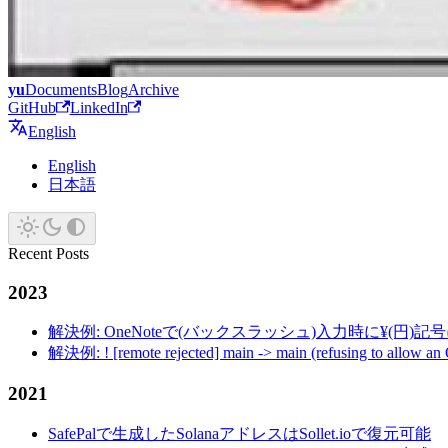
yu
Documents
Blog
Archive
GitHub
LinkedIn
English
English
日本語
Recent Posts
2023
解決例: OneNoteで(バックスラッシュ)入力時に¥(円)
解決例: ! [remote rejected] main -> main (refusing to allow an
2021
SafePalで生成したSolanaアドレスはSollet.ioで復元可能