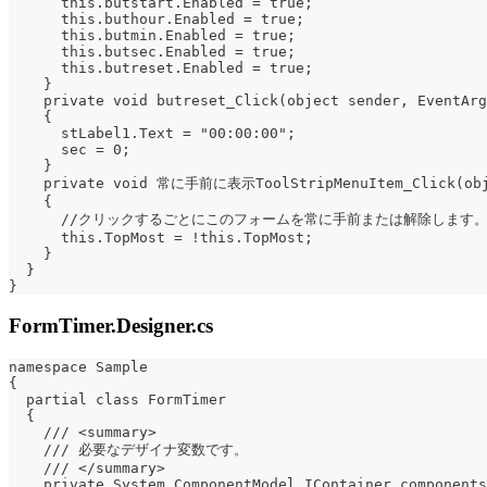
      this.butstart.Enabled = true;
      this.buthour.Enabled = true;
      this.butmin.Enabled = true;
      this.butsec.Enabled = true;
      this.butreset.Enabled = true;
    }
    private void butreset_Click(object sender, EventArg
    {
      stLabel1.Text = "00:00:00";
      sec = 0;
    }
    private void 常に手前に表示ToolStripMenuItem_Click(obj
    {
      //クリックするごとにこのフォームを常に手前または解除します
      this.TopMost = !this.TopMost;
    }
  }
}
FormTimer.Designer.cs
namespace Sample
{
  partial class FormTimer
  {
    /// <summary>
    /// 必要なデザイナ変数です。
    /// </summary>
    private System.ComponentModel.IContainer components