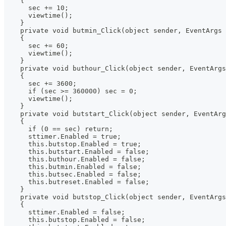
    {
      sec += 10;
      viewtime();
    }
    private void butmin_Click(object sender, EventArgs 
    {
      sec += 60;
      viewtime();
    }
    private void buthour_Click(object sender, EventArgs
    {
      sec += 3600;
      if (sec >= 360000) sec = 0;
      viewtime();
    }
    private void butstart_Click(object sender, EventArg
    {
      if (0 == sec) return;
      sttimer.Enabled = true;
      this.butstop.Enabled = true;
      this.butstart.Enabled = false;
      this.buthour.Enabled = false;
      this.butmin.Enabled = false;
      this.butsec.Enabled = false;
      this.butreset.Enabled = false;
    }
    private void butstop_Click(object sender, EventArgs
    {
      sttimer.Enabled = false;
      this.butstop.Enabled = false;