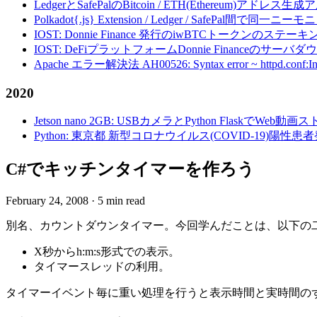
LedgerとSafePalのBitcoin / ETH(Ethereum)アドレス生
Polkadot{.js} Extension / Ledger / Safe
IOST: Donnie Finance 発行のiwBTCトークンのステ
IOST: DeFiプラットフォームDonnie Financeの
Apache エラー解決法 AH00526: Syntax error ~ httpd.conf:Invalid c
2020
Jetson nano 2GB: USBカメラとPython FlaskでWeb
Python: 東京都 新型コロナウイルス(COVID-19)
C#でキッチンタイマーを作ろう
February 24, 2008
·
5 min read
別名、カウントダウンタイマー。今回学んだことは、以下の
X秒からh:m:s形式での表示。
タイマースレッドの利用。
タイマーイベント毎に重い処理を行うと表示時間と実時間の