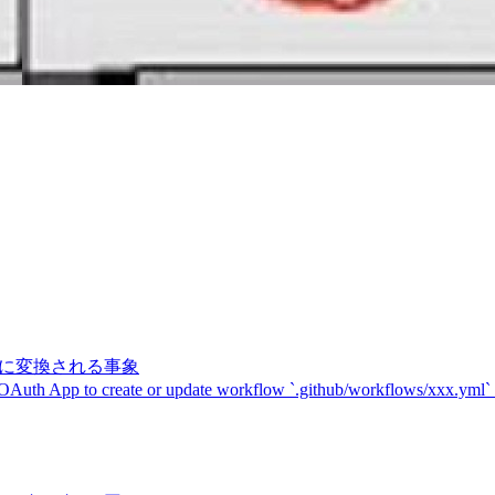
記号に変換される事象
 OAuth App to create or update workflow `.github/workflows/xxx.yml`