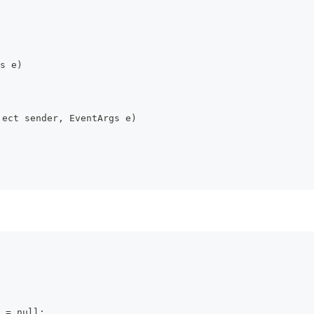
s e)
ect sender, EventArgs e)
。
 = null;