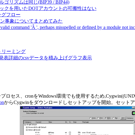
成アルゴリズムは同じ(BIP39 / BIP44)
Pal間で同一ニーモニックを用いたDOTアカウントの可搬性はない
ーキングフロー
サーバダウン事象についてまとめてみた
ommand 'Â ', perhaps misspelled or defined by a module not includ
動画ストリーミング
陽性患者発表詳細のcsvデータを積み上げグラフ表示
ス、cronをWindows環境でも使用するため,Cygwin((U
on
からCygwinをダウンロードしセットアップを開始。セッ