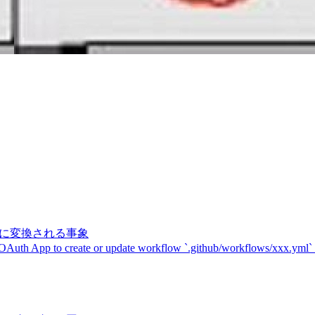
記号に変換される事象
 OAuth App to create or update workflow `.github/workflows/xxx.yml`