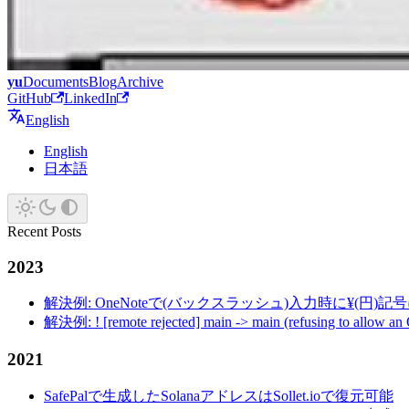
yu
Documents
Blog
Archive
GitHub
LinkedIn
English
English
日本語
Recent Posts
2023
解決例: OneNoteで(バックスラッシュ)入力時に¥(円)
解決例: ! [remote rejected] main -> main (refusing to allow an
2021
SafePalで生成したSolanaアドレスはSollet.ioで復元可能