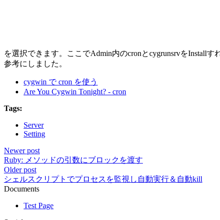
を選択できます。ここでAdmin内のcronとcygrunsrvをInstall
参考にしました。
cygwin で cron を使う
Are You Cygwin Tonight? - cron
Tags:
Server
Setting
Newer post
Ruby: メソッドの引数にブロックを渡す
Older post
シェルスクリプトでプロセスを監視し自動実行＆自動kill
Documents
Test Page