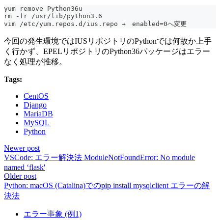
yum remove Python36u
rm -fr /usr/lib/python3.6
vim /etc/yum.repos.d/ius.repo →　enabled=0へ変更
今回の発生環境ではIUSリポジトリのPythonでは何故か上手
く行かず、EPELリポジトリのPython36パッケージはエラー
なく処理が推移。
Tags:
CentOS
Django
MariaDB
MySQL
Python
Newer post
VSCode: エラー解決法 ModuleNotFoundError: No module
named ‘flask'
Older post
Python: macOS (Catalina)でのpip install mysqlclient エラーの解
決法
エラー事象 (例1)