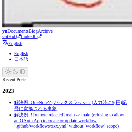
yu
Documents
Blog
Archive
GitHub
LinkedIn
English
English
日本語
Recent Posts
2023
解決例: OneNoteで(バックスラッシュ)入力時に¥(円)記
号に変換される事象
解決例: ! [remote rejected] main -> main (refusing to allow
an OAuth App to create or update workflow
`.github/workflows/xxx.yml` without `workflow` scope)