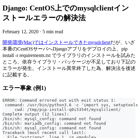
Django: CentOS上でのmysqlclientイン
ストールエラーの解決法
February 12, 2020
·
5 min read
開発環境(Mac)ではインストールできたmysqlclient
だが、いざ
本番のCentOSサーバへDjangoアプリをデプロイの上、pip
install -r requirements.txt でライブラリのインストールを試みた
ところ、依存ライブラリ・パッケージが不足しており下記の
エラーが発生。インストール異常終了した為、解決法を後述
に記載する。
エラー事象 (例1)
ERROR: Command errored out with exit status 1:
 command: /usr/bin/python3.6 -c 'import sys, setuptools
     cwd: /tmp/pip-install-q0i5354t/mysqlclient/
Complete output (12 lines):
/bin/sh: mysql_config: command not found
/bin/sh: mariadb_config: command not found
/bin/sh: mysql_config: command not found
Traceback (most recent call last):
  File "<string>", line 1, in <module>