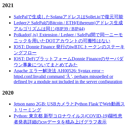
2021
SafePalで生成したSolanaアドレスはSollet.ioで復元可能
LedgerとSafePalのBitcoin / ETH(Ethereum)アドレス生成
アルゴリズムは同じ(BIP39 / BIP44)
Polkadot{.js} Extension / Ledger / SafePal間で同一ニーモ
ニックを用いたDOTアカウントの可搬性はない
IOST: Donnie Finance 発行のiwBTCトークンのステーキ
ングフロー
IOST: DeFiプラットフォームDonnie Financeのサーバダ
ウン事象についてまとめてみた
Apache エラー解決法 AH00526: Syntax error ~
httpd.conf:Invalid command 'Â ', perhaps misspelled or
defined by a module not included in the server configuration
2020
Jetson nano 2GB: USBカメラとPython FlaskでWeb動画ス
トリーミング
Python: 東京都 新型コロナウイルス(COVID-19)陽性患
者発表詳細のcsvデータを積み上げグラフ表示