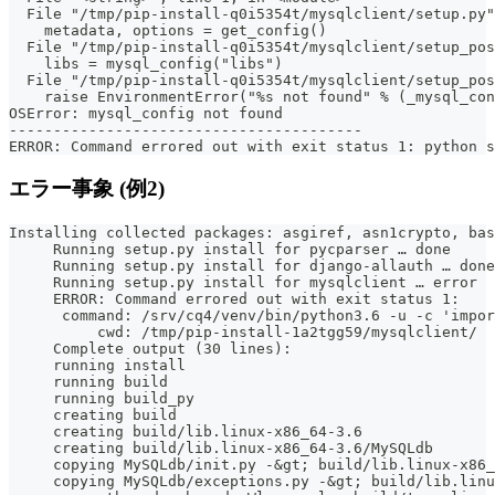
  File "/tmp/pip-install-q0i5354t/mysqlclient/setup.py"
    metadata, options = get_config()
  File "/tmp/pip-install-q0i5354t/mysqlclient/setup_pos
    libs = mysql_config("libs")
  File "/tmp/pip-install-q0i5354t/mysqlclient/setup_pos
    raise EnvironmentError("%s not found" % (_mysql_con
OSError: mysql_config not found
----------------------------------------
ERROR: Command errored out with exit status 1: python s
エラー事象 (例2)
Installing collected packages: asgiref, asn1crypto, bas
     Running setup.py install for pycparser … done
     Running setup.py install for django-allauth … done
     Running setup.py install for mysqlclient … error
     ERROR: Command errored out with exit status 1:
      command: /srv/cq4/venv/bin/python3.6 -u -c 'impor
          cwd: /tmp/pip-install-1a2tgg59/mysqlclient/
     Complete output (30 lines):
     running install
     running build
     running build_py
     creating build
     creating build/lib.linux-x86_64-3.6
     creating build/lib.linux-x86_64-3.6/MySQLdb
     copying MySQLdb/init.py -&gt; build/lib.linux-x86_
     copying MySQLdb/exceptions.py -&gt; build/lib.linu