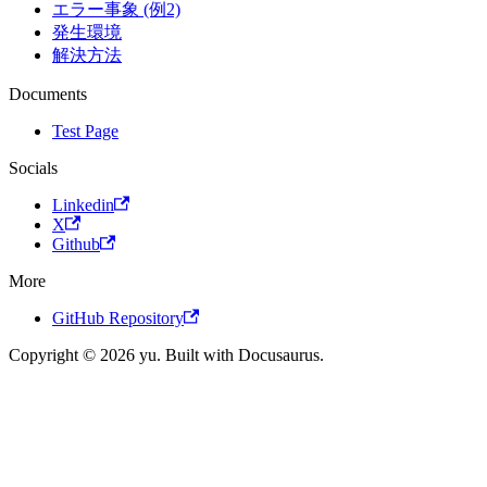
エラー事象 (例2)
発生環境
解決方法
Documents
Test Page
Socials
Linkedin
X
Github
More
GitHub Repository
Copyright © 2026 yu. Built with Docusaurus.