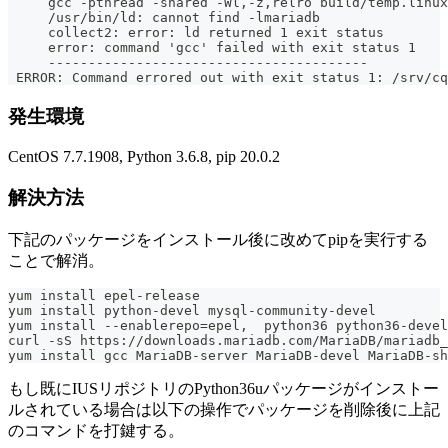
     gcc -pthread -shared -Wl,-z,relro build/temp.linux
     /usr/bin/ld: cannot find -lmariadb
     collect2: error: ld returned 1 exit status
     error: command 'gcc' failed with exit status 1
     ----------------------------------------
 ERROR: Command errored out with exit status 1: /srv/cq
発生環境
CentOS 7.7.1908, Python 3.6.8, pip 20.0.2
解決方法
下記のパッケージをインストール後に改めてpipを実行する
ことで解消。
yum install epel-release
yum install python-devel mysql-community-devel
yum install --enablerepo=epel,  python36 python36-devel
curl -sS https://downloads.mariadb.com/MariaDB/mariadb_
yum install gcc MariaDB-server MariaDB-devel MariaDB-sh
もし既にIUSリポジトリのPython36uパッケージがインストー
ルされている場合は以下の操作でパッケージを削除後に上記
のコマンドを打鍵する。