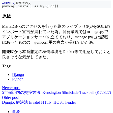
import
 pymysql
pymysql
.
install_as_MySQLdb
(
)
原因
MariaDBへのアクセスを行うた為のライブラリ(PyMySQL)の
インポート宣言が漏れていた為。開発環境ではmanage.pyで
アプリケーションサーバを立てており、manage.pyには記載
はあったものの、gunicorn用の宣言が漏れていた為。
開発時から本番想定の稼働環境をDocker等で用意しておくと
良さそうな気がしてきた。
Tags:
Django
Python
Newer post
5年保証内の交換方法: Kensington SlimBlade Trackball (K72327)
Older post
Django: 解決法 Invalid HTTP_HOST header
事象