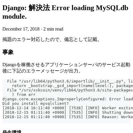
Django: 解決法 Error loading MySQLdb
module.
December 17, 2018
·
2 min read
掲題のエラー対応したので、備忘として記載。
事象
Djangoを稼働させるアプリケーションサーバのサービス起動
後に下記のエラーメッセージが出力。
  File "/usr/lib64/python3.6/importlib/__init__.py", li
    return _bootstrap._gcd_import(name[level:], package
  File "/srv/sskcoin/venv/lib64/python3.6/site-packages
    ) from err
django.core.exceptions.ImproperlyConfigured: Error load
Did you install mysqlclient?
[2018-12-14 16:11:40 +0000] [7538] [INFO] Worker exitin
[2018-12-15 01:11:40 +0900] [7535] [INFO] Shutting down
[2018-12-15 01:11:40 +0900] [7535] [INFO] Reason: Worke
発生環境