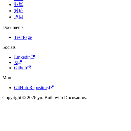
影響
対応
原因
Documents
Test Page
Socials
Linkedin
X
Github
More
GitHub Repository
Copyright © 2026 yu. Built with Docusaurus.