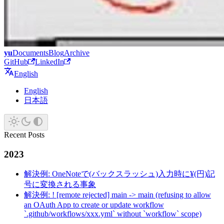
yu
Documents
Blog
Archive
GitHub
LinkedIn
English
English
日本語
Recent Posts
2023
解決例: OneNoteで(バックスラッシュ)入力時に¥(円)記
号に変換される事象
解決例: ! [remote rejected] main -> main (refusing to allow
an OAuth App to create or update workflow
`.github/workflows/xxx.yml` without `workflow` scope)