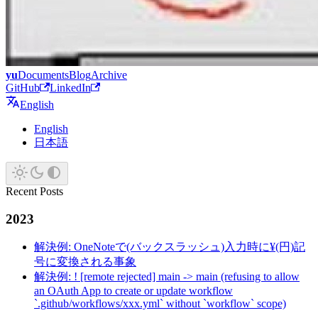
yu
Documents
Blog
Archive
GitHub
LinkedIn
English
English
日本語
Recent Posts
2023
解決例: OneNoteで(バックスラッシュ)入力時に¥(円)記
号に変換される事象
解決例: ! [remote rejected] main -> main (refusing to allow
an OAuth App to create or update workflow
`.github/workflows/xxx.yml` without `workflow` scope)