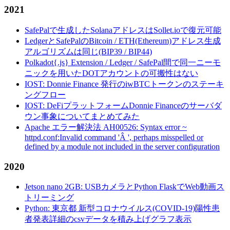
2021
SafePalで生成したSolanaアドレスはSollet.ioで復元可能
LedgerとSafePalのBitcoin / ETH(Ethereum)アドレス生成
アルゴリズムは同じ(BIP39 / BIP44)
Polkadot{.js} Extension / Ledger / SafePal間で同一ニーモ
ニックを用いたDOTアカウントの可搬性はない
IOST: Donnie Finance 発行のiwBTCトークンのステーキ
ングフロー
IOST: DeFiプラットフォームDonnie Financeのサーバダ
ウン事象についてまとめてみた
Apache エラー解決法 AH00526: Syntax error ~
httpd.conf:Invalid command 'Â ', perhaps misspelled or
defined by a module not included in the server configuration
2020
Jetson nano 2GB: USBカメラとPython FlaskでWeb動画ス
トリーミング
Python: 東京都 新型コロナウイルス(COVID-19)陽性患
者発表詳細のcsvデータを積み上げグラフ表示