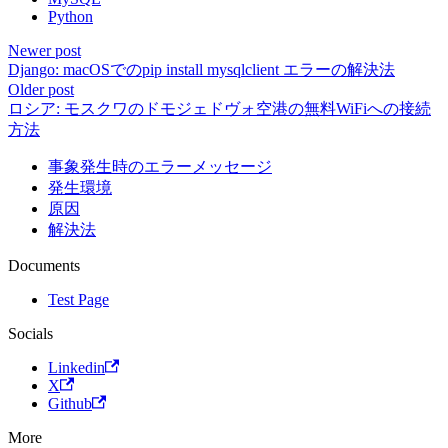
Python
Newer post
Django: macOSでのpip install mysqlclient エラーの解決法
Older post
ロシア: モスクワのドモジェドヴォ空港の無料WiFiへの接続
方法
事象発生時のエラーメッセージ
発生環境
原因
解決法
Documents
Test Page
Socials
Linkedin
X
Github
More