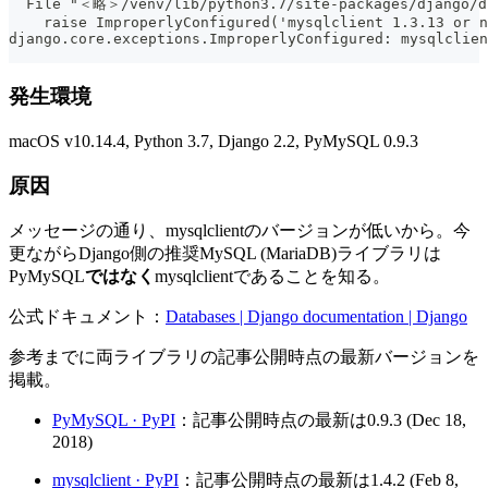
  File "＜略＞/venv/lib/python3.7/site-packages/django/d
    raise ImproperlyConfigured('mysqlclient 1.3.13 or n
django.core.exceptions.ImproperlyConfigured: mysqlclien
発生環境
macOS v10.14.4, Python 3.7, Django 2.2, PyMySQL 0.9.3
原因
メッセージの通り、mysqlclientのバージョンが低いから。今
更ながらDjango側の推奨MySQL (MariaDB)ライブラリは
PyMySQL
ではなく
mysqlclientであることを知る。
公式ドキュメント：
Databases | Django documentation | Django
参考までに両ライブラリの記事公開時点の最新バージョンを
掲載。
PyMySQL · PyPI
：記事公開時点の最新は0.9.3 (Dec 18,
2018)
mysqlclient · PyPI
：記事公開時点の最新は1.4.2 (Feb 8,