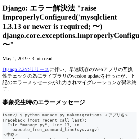
Django: エラー解決法 "raise
ImproperlyConfigured('mysqlclient
1.3.13 or newer is required; 〜)
django.core.exceptions.ImproperlyConfigu
〜"
May 1, 2019
·
3 min read
Django 2.2のリリース
に伴い、早速既存のWebアプリの互換
性チェックの為にライブラリのversion updateを行ったが、下
記のエラーメッセージが出力されマイグレーションが異常終
了。
事象発生時のエラーメッセージ
(venv) $ python manage.py makemigrations ＜アプリ名＞
Traceback (most recent call last):
  File "manage.py", line 17, in 
    execute_from_command_line(sys.argv)
＜中略＞