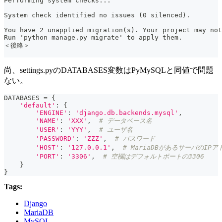
Performing system checks...
System check identified no issues (0 silenced).
You have 2 unapplied migration(s). Your project may not
Run 'python manage.py migrate' to apply them.
＜後略＞
尚、settings.pyのDATABASES変数はPyMySQLと同値で問題
ない。
DATABASES 
=
{
'default'
:
{
'ENGINE'
:
'django.db.backends.mysql'
,
'NAME'
:
'XXX'
,
# データベース名
'USER'
:
'YYY'
,
# ユーザ名
'PASSWORD'
:
'ZZZ'
,
# パスワード
'HOST'
:
'127.0.0.1'
,
# MariaDBがあるサーバのI
'PORT'
:
'3306'
,
# 空欄はデフォルトポートの3306
}
}
Tags:
Django
MariaDB
MySQL