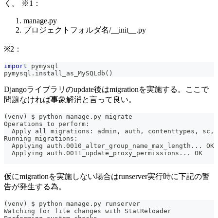
く。 ※1：
manage.py
プロジェクトフォルダ名/__init__.py
※2：
import
 pymysql
pymysql
.
install_as_MySQLdb
(
)
Djangoライブラリのupdate後はmigrationを実施する。ここで
問題なければ事象解消と言って良い。
(venv) $ python manage.py migrate
Operations to perform:
  Apply all migrations: admin, auth, contenttypes, sc, 
Running migrations:
  Applying auth.0010_alter_group_name_max_length... OK
  Applying auth.0011_update_proxy_permissions... OK
仮にmigrationを実施しない場合はrunserver実行時に下記の警
告が発生する為。
(venv) $ python manage.py runserver
Watching for file changes with StatReloader