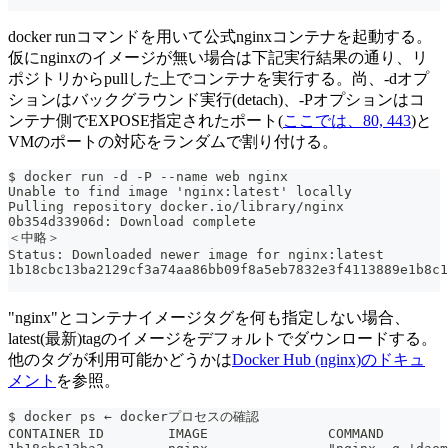
docker runコマンドを用いて公式nginxコンテナを起動する。
仮にnginxのイメージが無い場合は下記実行結果の通り、リ
ポジトリからpullした上でコンテナを実行する。尚、-dオプ
ションはバックグラウンド実行(detach)、-Pオプションはコ
ンテナ側でEXPOSE指定されたポート(
ここでは、80, 443
)と
VMのポートの対応をランダムで割り付ける。
$ docker run -d -P --name web nginx
Unable to find image 'nginx:latest' locally
Pulling repository docker.io/library/nginx
0b354d33906d: Download complete
＜中略＞
Status: Downloaded newer image for nginx:latest
1b18cbc13ba2129cf3a74aa86bb09f8a5eb7832e3f4113889e1b8c1
"nginx"とコンテナイメージタグを何も指定しない場合、
latest(最新)tagのイメージをデフォルトでダウンロードする。
他のタグが利用可能かどうかは
Docker Hub (nginx)のドキュ
メント
を参照。
$ docker ps ← dockerプロセスの確認
CONTAINER ID        IMAGE               COMMAND        