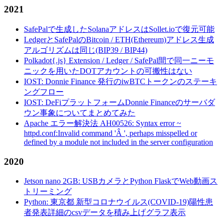
2021
SafePalで生成したSolanaアドレスはSollet.ioで復元可能
LedgerとSafePalのBitcoin / ETH(Ethereum)アドレス生成
アルゴリズムは同じ(BIP39 / BIP44)
Polkadot{.js} Extension / Ledger / SafePal間で同一ニーモ
ニックを用いたDOTアカウントの可搬性はない
IOST: Donnie Finance 発行のiwBTCトークンのステーキ
ングフロー
IOST: DeFiプラットフォームDonnie Financeのサーバダ
ウン事象についてまとめてみた
Apache エラー解決法 AH00526: Syntax error ~
httpd.conf:Invalid command 'Â ', perhaps misspelled or
defined by a module not included in the server configuration
2020
Jetson nano 2GB: USBカメラとPython FlaskでWeb動画ス
トリーミング
Python: 東京都 新型コロナウイルス(COVID-19)陽性患
者発表詳細のcsvデータを積み上げグラフ表示