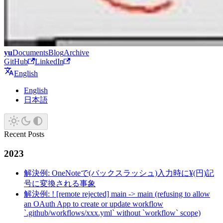
yu
Documents
Blog
Archive
GitHub
LinkedIn
English
English
日本語
Recent Posts
2023
解決例: OneNoteで(バックスラッシュ)入力時に¥(円)記
号に変換される事象
解決例: ! [remote rejected] main -> main (refusing to allow
an OAuth App to create or update workflow
`.github/workflows/xxx.yml` without `workflow` scope)