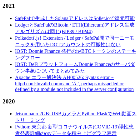
2021
SafePalで生成したSolanaアドレスはSollet.ioで復元可能
LedgerとSafePalのBitcoin / ETH(Ethereum)アドレス生成
アルゴリズムは同じ(BIP39 / BIP44)
Polkadot{.js} Extension / Ledger / SafePal間で同一ニーモ
ニックを用いたDOTアカウントの可搬性はない
IOST: Donnie Finance 発行のiwBTCトークンのステーキ
ングフロー
IOST: DeFiプラットフォームDonnie Financeのサーバダ
ウン事象についてまとめてみた
Apache エラー解決法 AH00526: Syntax error ~
httpd.conf:Invalid command 'Â ', perhaps misspelled or
defined by a module not included in the server configuration
2020
Jetson nano 2GB: USBカメラとPython FlaskでWeb動画ス
トリーミング
Python: 東京都 新型コロナウイルス(COVID-19)陽性患
者発表詳細のcsvデータを積み上げグラフ表示