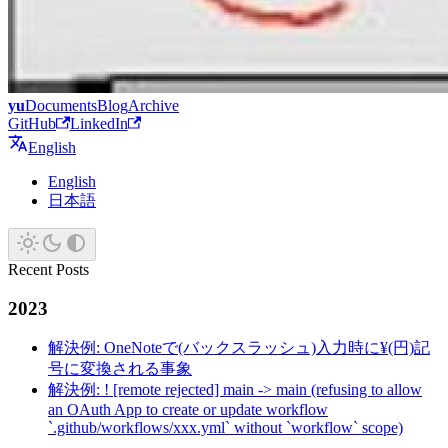
yu
Documents
Blog
Archive
GitHub
LinkedIn
English
English
日本語
Recent Posts
2023
解決例: OneNoteで(バックスラッシュ)入力時に¥(円)記
号に変換される事象
解決例: ! [remote rejected] main -> main (refusing to allow
an OAuth App to create or update workflow
`.github/workflows/xxx.yml` without `workflow` scope)