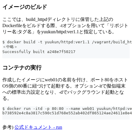
イメージのビルド
ここでは、build_httpdディレクトリに保管した上記の
Dockerfileをビルドする際、-tオプションを用いて「リポジト
リー名:タグ名」をyuukun/httpd:ver1.1と指定している。
$ docker build -t yuukun/httpd:ver1.1 /vagrant/build_ht
＜中略＞
Successfully built a248e7f50217
コンテナの実行
作成したイメージにweb01の名前を付け、ポート80をホスト
OS側の80番に紐づけて起動する。オプション-itで擬似端末
への標準出力設定となり、-dでバックグラウンド起動とな
る。
$ docker run -itd -p 80:80 --name web01 yuukun/httpd:ve
b738592e4c8a3817c590c51d768e552ab402df865124ae24611e8e4
参考)
公式ドキュメント - run