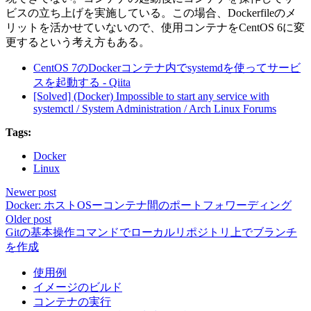
ビスの立ち上げを実施している。この場合、Dockerfileのメ
リットを活かせていないので、使用コンテナをCentOS 6に変
更するという考え方もある。
CentOS 7のDockerコンテナ内でsystemdを使ってサービ
スを起動する - Qiita
[Solved] (Docker) Impossible to start any service with
systemctl / System Administration / Arch Linux Forums
Tags:
Docker
Linux
Newer post
Docker: ホストOSーコンテナ間のポートフォワーディング
Older post
Gitの基本操作コマンドでローカルリポジトリ上でブランチ
を作成
使用例
イメージのビルド
コンテナの実行