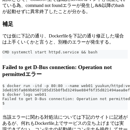
ている為、command not foundエラーが発生し&&以降のbash
が起動せずに異常終了したことが分かる。
補足
では仮に下記の通り、Dockerfileを下記の通り修正した場合
は上手くいくかと言うと、別種のエラーが発生する。
CMD systemctl start httpd.service && bash
Failed to get D-Bus connection: Operation not
permittedエラー
$ docker run -itd -p 80:80 --name web01 yuukun/httpd:ve
3de8195fa869b8507105d35b0fbd3249ae884f6f35d821494aea8ef
$ docker logs web01
Failed to get D-Bus connection: Operation not permitted
$
当該エラーに関わる対処法については下記のサイトに記述が
あるが、何れもDockerfile上でサービスの立ち上げまでは実
現できてない。コンテナの起動後にコンテナを操作してサー