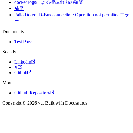
docker logsによる標準出力の確認
補足
Failed to get D-Bus connection: Operation not permittedエラ
ー
Documents
Test Page
Socials
Linkedin
X
Github
More
GitHub Repository
Copyright © 2026 yu. Built with Docusaurus.