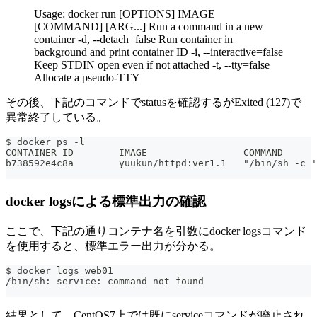
Usage: docker run [OPTIONS] IMAGE
[COMMAND] [ARG...] Run a command in a new
container -d, --detach=false Run container in
background and print container ID -i, --interactive=false
Keep STDIN open even if not attached -t, --tty=false
Allocate a pseudo-TTY
その後、下記のコマンドでstatusを確認するがExited (127)で
異常終了している。
$ docker ps -l
CONTAINER ID        IMAGE                 COMMAND      
b738592e4c8a        yuukun/httpd:ver1.1   "/bin/sh -c '
docker logsによる標準出力の確認
ここで、下記の通りコンテナ名を引数にdocker logsコマンド
を使用すると、標準エラー出力が分かる。
$ docker logs web01
/bin/sh: service: command not found
結果として、CentOS7上では既にserviceコマンドが廃止され