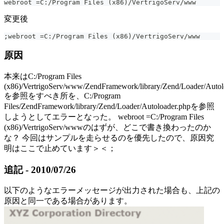
webroot =C:/Program Files (x86)/VertrigoServ/www
変更後
;webroot =C:/Program Files (x86)/VertrigoServ/www
原因
本来はC:/Program Files
(x86)/VertrigoServ/www/ZendFramework/library/Zend/Loader/Autol
を参照をすべき所を、C:/Program
Files/ZendFramework/library/Zend/Loader/Autoloader.phpを参照
しようとしてエラーとなった。 webroot =C:/Program Files
(x86)/VertrigoServ/wwwのはずが、どこで書き換わったのか
な？ 今回はサンプルを走らせるのを優先したので、原因究
明はここで止めています＞＜；
追記 - 2010/07/26
以下のようなエラーメッセージが出力された場合も、上記の
原因と同一である場合があります。