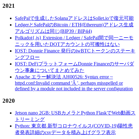
2021
SafePalで生成したSolanaアドレスはSollet.ioで復元可能
LedgerとSafePalのBitcoin / ETH(Ethereum)アドレス生成
アルゴリズムは同じ(BIP39 / BIP44)
Polkadot{.js} Extension / Ledger / SafePal間で同一ニーモ
ニックを用いたDOTアカウントの可搬性はない
IOST: Donnie Finance 発行のiwBTCトークンのステーキ
ングフロー
IOST: DeFiプラットフォームDonnie Financeのサーバダ
ウン事象についてまとめてみた
Apache エラー解決法 AH00526: Syntax error ~
httpd.conf:Invalid command 'Â ', perhaps misspelled or
defined by a module not included in the server configuration
2020
Jetson nano 2GB: USBカメラとPython FlaskでWeb動画ス
トリーミング
Python: 東京都 新型コロナウイルス(COVID-19)陽性患
者発表詳細のcsvデータを積み上げグラフ表示