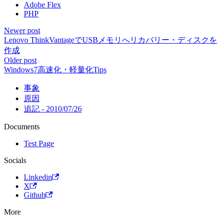
Adobe Flex
PHP
Newer post
Lenovo ThinkVantageでUSBメモリへリカバリー・ディスクを
作成
Older post
Windows7高速化・軽量化Tips
事象
原因
追記 - 2010/07/26
Documents
Test Page
Socials
Linkedin
X
Github
More