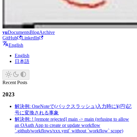
yu
Documents
Blog
Archive
GitHub
LinkedIn
English
English
日本語
Recent Posts
2023
解決例: OneNoteで(バックスラッシュ)入力時に¥(円)記
号に変換される事象
解決例: ! [remote rejected] main -> main (refusing to allow
an OAuth App to create or update workflow
`.github/workflows/xxx.yml` without `workflow` scope)