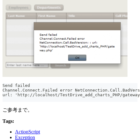
Send failed
Channel.Connect.Failed error NetConnection.Call.BadVers
url: 'http://localhost/TestDrive_add_charts_PHP/gateway
ご参考まで。
Tags:
ActionScript
Exception