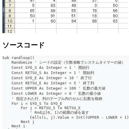
ソースコード
Sub randloop()
    Randomize ' シードの設定（引数省略でシステムタイマーの値）
    Const GYO_S As Integer = 1 ' 開始行
    Const RETSU_S As Integer = 1 ' 開始列
    Const GYO_E As Integer = 10 ' 終了行
    Const RETSU_E As Integer = 5 ' 終了列
    Const UPPER As Integer = 100 ' 乱数の最大値
    Const LOWER As Integer = 0 ' 乱数の最小値
    ' 指定された行、列のテーブル内のセルに乱数を格納
    For i = GYO_S To GYO_E
        For j = RETSU_S To RETSU_E
            ' Rndは[0, 1)の範囲の値を返す
            Cells(i, j).Value = Int((UPPER - LOWER + 1)
        Next j
    Next i