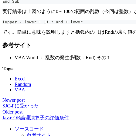
End Sub
実行結果は上図のように0～100の範囲の乱数（今回は整数）
(upper - lower + 1) * Rnd + lower
です。簡単に意味を説明しますと括弧内の+1はRndの戻り値の
参考サイト
VBA World ： 乱数の発生(関数：Rnd) その１
Tags:
Excel
Random
VBA
Newer post
SJC-Pに受かった
Older post
Java: OR論理演算子の評価条件
ソースコード
参考サイト