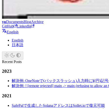
yu
Documents
Blog
Archive
GitHub
LinkedIn
English
English
日本語
Recent Posts
2023
解決例: OneNoteで(バックスラッシュ)入力時に¥(円)
解決例: ! [remote rejected] main -> main (refusing to allow an
2021
SafePalで生成したSolanaアドレスはSollet.ioで復元可能