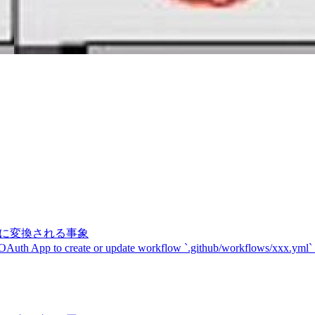
記号に変換される事象
 OAuth App to create or update workflow `.github/workflows/xxx.yml`