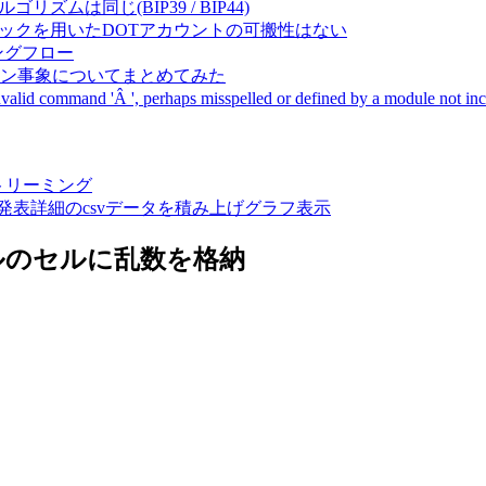
成アルゴリズムは同じ(BIP39 / BIP44)
Pal間で同一ニーモニックを用いたDOTアカウントの可搬性はない
ーキングフロー
サーバダウン事象についてまとめてみた
ommand 'Â ', perhaps misspelled or defined by a module not includ
動画ストリーミング
陽性患者発表詳細のcsvデータを積み上げグラフ表示
ーブルのセルに乱数を格納