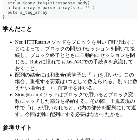
  str = Kconv.tosjis(response.body)
  a_tag_array = parse_array(str, "" )
  puts a_tag_array
}
学んだこと
Net::HTTP.startメソッドをブロックを用いて呼び出すこ
とによって、ブロックの間だけセッションを開いて接
続し、ブロック終了とともに自動的にセッションを閉
じる。Rubyに慣れてもJavaやCでの手続きを意識して
おくこと。
配列の結合には和集合(演算子は「|」)を用いた。この
場合、重複する要素は1つとして数えられる。別々に数
えたい場合は「+」演算子を用いる。
String#scanメソッドはブロックで用いるとブロック変
数にマッチした部分を格納する。その際、正規表現の
中で「()」が用いられると、()内の部分を配列にして返
す。今回は別に配列にする必要はなかったかも。
参考サイト