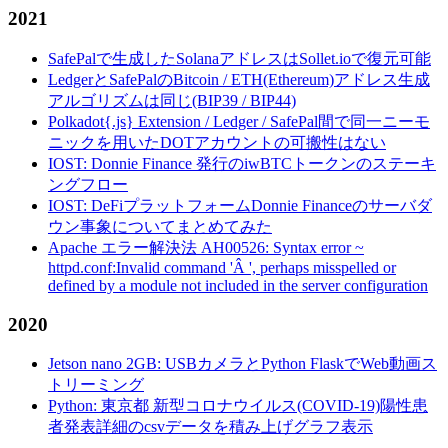
2021
SafePalで生成したSolanaアドレスはSollet.ioで復元可能
LedgerとSafePalのBitcoin / ETH(Ethereum)アドレス生成
アルゴリズムは同じ(BIP39 / BIP44)
Polkadot{.js} Extension / Ledger / SafePal間で同一ニーモ
ニックを用いたDOTアカウントの可搬性はない
IOST: Donnie Finance 発行のiwBTCトークンのステーキ
ングフロー
IOST: DeFiプラットフォームDonnie Financeのサーバダ
ウン事象についてまとめてみた
Apache エラー解決法 AH00526: Syntax error ~
httpd.conf:Invalid command 'Â ', perhaps misspelled or
defined by a module not included in the server configuration
2020
Jetson nano 2GB: USBカメラとPython FlaskでWeb動画ス
トリーミング
Python: 東京都 新型コロナウイルス(COVID-19)陽性患
者発表詳細のcsvデータを積み上げグラフ表示