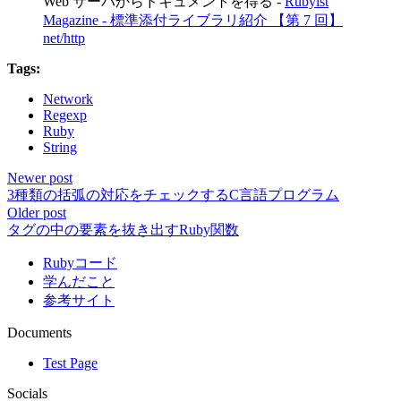
Web サーバからドキュメントを得る -
Rubyist
Magazine - 標準添付ライブラリ紹介 【第 7 回】
net/http
Tags:
Network
Regexp
Ruby
String
Newer post
3種類の括弧の対応をチェックするC言語プログラム
Older post
タグの中の要素を抜き出すRuby関数
Rubyコード
学んだこと
参考サイト
Documents
Test Page
Socials