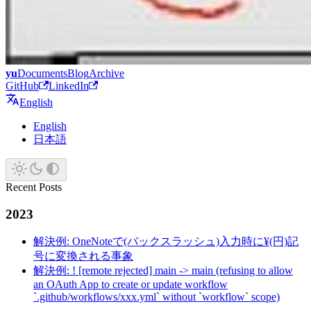
yu
Documents
Blog
Archive
GitHub
LinkedIn
English
English
日本語
Recent Posts
2023
解決例: OneNoteで(バックスラッシュ)入力時に¥(円)記
号に変換される事象
解決例: ! [remote rejected] main -> main (refusing to allow
an OAuth App to create or update workflow
`.github/workflows/xxx.yml` without `workflow` scope)