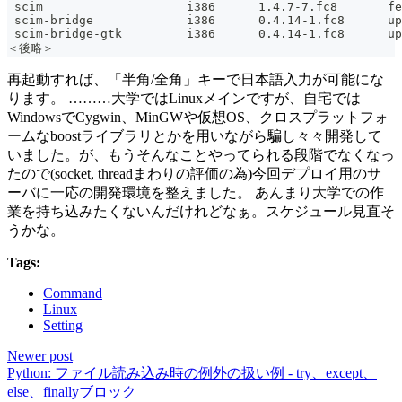
 scim                    i386      1.4.7-7.fc8       fe
 scim-bridge             i386      0.4.14-1.fc8      up
 scim-bridge-gtk         i386      0.4.14-1.fc8      up
＜後略＞
再起動すれば、「半角/全角」キーで日本語入力が可能にな
ります。 ………大学ではLinuxメインですが、自宅では
WindowsでCygwin、MinGWや仮想OS、クロスプラットフォ
ームなboostライブラリとかを用いながら騙し々々開発して
いました。が、もうそんなことやってられる段階でなくなっ
たので(socket, threadまわりの評価の為)今回デプロイ用のサ
ーバに一応の開発環境を整えました。 あんまり大学での作
業を持ち込みたくないんだけれどなぁ。スケジュール見直そ
うかな。
Tags:
Command
Linux
Setting
Newer post
Python: ファイル読み込み時の例外の扱い例 - try、except、
else、finallyブロック