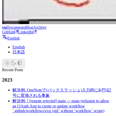
yu
Documents
Blog
Archive
GitHub
LinkedIn
English
English
日本語
Recent Posts
2023
解決例: OneNoteで(バックスラッシュ)入力時に¥(円)記
号に変換される事象
解決例: ! [remote rejected] main -> main (refusing to allow
an OAuth App to create or update workflow
`.github/workflows/xxx.yml` without `workflow` scope)