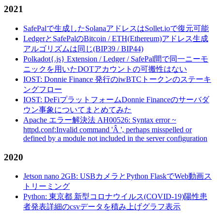
2021
SafePalで生成したSolanaアドレスはSollet.ioで復元可能
LedgerとSafePalのBitcoin / ETH(Ethereum)アドレス生成
アルゴリズムは同じ(BIP39 / BIP44)
Polkadot{.js} Extension / Ledger / SafePal間で同一ニーモ
ニックを用いたDOTアカウントの可搬性はない
IOST: Donnie Finance 発行のiwBTCトークンのステーキ
ングフロー
IOST: DeFiプラットフォームDonnie Financeのサーバダ
ウン事象についてまとめてみた
Apache エラー解決法 AH00526: Syntax error ~
httpd.conf:Invalid command 'Â ', perhaps misspelled or
defined by a module not included in the server configuration
2020
Jetson nano 2GB: USBカメラとPython FlaskでWeb動画ス
トリーミング
Python: 東京都 新型コロナウイルス(COVID-19)陽性患
者発表詳細のcsvデータを積み上げグラフ表示