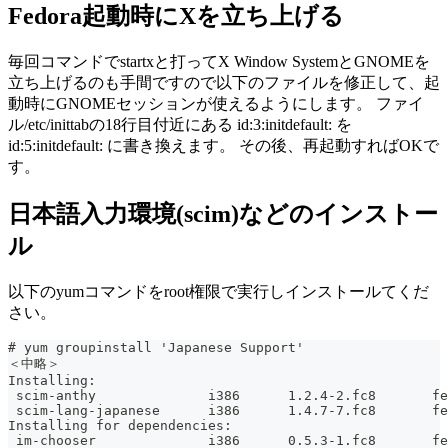
Fedora起動時にXを立ち上げる
毎回コマンドでstartxと打ってX Window SystemとGNOMEを
立ち上げるのも手間ですので以下のファイルを修正して、起
動時にGNOMEセッションが使えるようにします。 ファイ
ル/etc/inittabの18行目付近にある id:3:initdefault: を
id:5:initdefault: に書き換えます。 その後、再起動すればOKで
す。
日本語入力環境(scim)などのインストー
ル
以下のyumコマンドをroot権限で実行しインストールてくだ
さい。
# yum groupinstall 'Japanese Support'
＜中略＞
Installing:
 scim-anthy              i386      1.2.4-2.fc8       fe
 scim-lang-japanese      i386      1.4.7-7.fc8       fe
Installing for dependencies:
 im-chooser              i386      0.5.3-1.fc8       fe