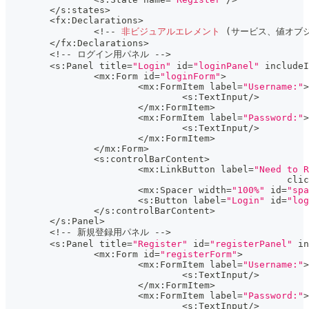
<
/
s
:
states
>
<
fx
:
Declarations
>
<
!
--
非ビジュアルエレメント
(
サービス、値オブ
<
/
fx
:
Declarations
>
<
!
--
 ログイン用パネル 
--
>
<
s
:
Panel title
=
"Login"
 id
=
"loginPanel"
 includeI
<
mx
:
Form id
=
"loginForm"
>
<
mx
:
FormItem label
=
"Username:"
>
<
s
:
TextInput
/
>
<
/
mx
:
FormItem
>
<
mx
:
FormItem label
=
"Password:"
>
<
s
:
TextInput
/
>
<
/
mx
:
FormItem
>
<
/
mx
:
Form
>
<
s
:
controlBarContent
>
<
mx
:
LinkButton label
=
"Need to R
						   cli
<
mx
:
Spacer width
=
"100%"
 id
=
"spa
<
s
:
Button label
=
"Login"
 id
=
"log
<
/
s
:
controlBarContent
>
<
/
s
:
Panel
>
<
!
--
 新規登録用パネル 
--
>
<
s
:
Panel title
=
"Register"
 id
=
"registerPanel"
 in
<
mx
:
Form id
=
"registerForm"
>
<
mx
:
FormItem label
=
"Username:"
>
<
s
:
TextInput
/
>
<
/
mx
:
FormItem
>
<
mx
:
FormItem label
=
"Password:"
>
<
s
:
TextInput
/
>