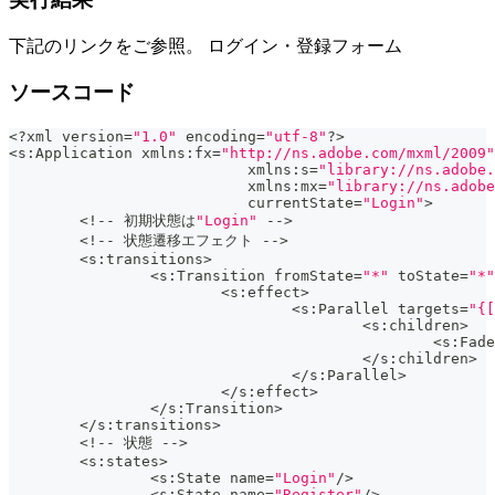
下記のリンクをご参照。 ログイン・登録フォーム
ソースコード
<
?
xml version
=
"1.0"
 encoding
=
"utf-8"
?
>
<
s
:
Application xmlns
:
fx
=
"http://ns.adobe.com/mxml/2009"
			   xmlns
:
s
=
"library://ns.adobe.
			   xmlns
:
mx
=
"library://ns.adobe
			   currentState
=
"Login"
>
<
!
--
 初期状態は
"Login"
--
>
<
!
--
 状態遷移エフェクト 
--
>
<
s
:
transitions
>
<
s
:
Transition fromState
=
"*"
 toState
=
"*"
<
s
:
effect
>
<
s
:
Parallel targets
=
"{[
<
s
:
children
>
<
s
:
Fade
<
/
s
:
children
>
<
/
s
:
Parallel
>
<
/
s
:
effect
>
<
/
s
:
Transition
>
<
/
s
:
transitions
>
<
!
--
 状態 
--
>
<
s
:
states
>
<
s
:
State name
=
"Login"
/
>
<
s
:
State name
=
"Register"
/
>