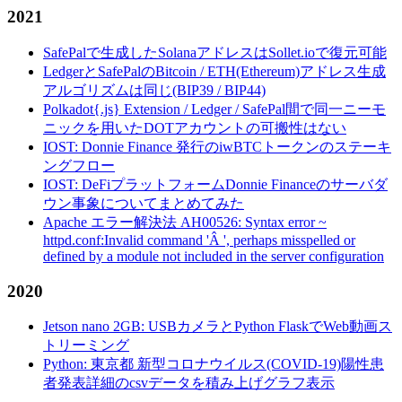
2021
SafePalで生成したSolanaアドレスはSollet.ioで復元可能
LedgerとSafePalのBitcoin / ETH(Ethereum)アドレス生成
アルゴリズムは同じ(BIP39 / BIP44)
Polkadot{.js} Extension / Ledger / SafePal間で同一ニーモ
ニックを用いたDOTアカウントの可搬性はない
IOST: Donnie Finance 発行のiwBTCトークンのステーキ
ングフロー
IOST: DeFiプラットフォームDonnie Financeのサーバダ
ウン事象についてまとめてみた
Apache エラー解決法 AH00526: Syntax error ~
httpd.conf:Invalid command 'Â ', perhaps misspelled or
defined by a module not included in the server configuration
2020
Jetson nano 2GB: USBカメラとPython FlaskでWeb動画ス
トリーミング
Python: 東京都 新型コロナウイルス(COVID-19)陽性患
者発表詳細のcsvデータを積み上げグラフ表示