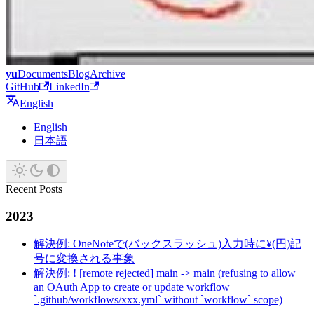
yu
Documents
Blog
Archive
GitHub
LinkedIn
English
English
日本語
Recent Posts
2023
解決例: OneNoteで(バックスラッシュ)入力時に¥(円)記
号に変換される事象
解決例: ! [remote rejected] main -> main (refusing to allow
an OAuth App to create or update workflow
`.github/workflows/xxx.yml` without `workflow` scope)