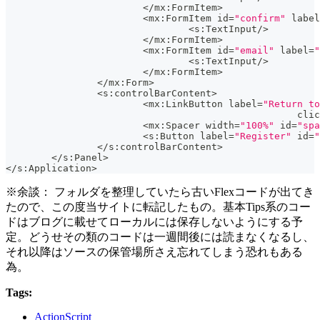
<
/
mx
:
FormItem
>
<
mx
:
FormItem id
=
"confirm"
 label
<
s
:
TextInput
/
>
<
/
mx
:
FormItem
>
<
mx
:
FormItem id
=
"email"
 label
=
"
<
s
:
TextInput
/
>
<
/
mx
:
FormItem
>
<
/
mx
:
Form
>
<
s
:
controlBarContent
>
<
mx
:
LinkButton label
=
"Return to
						   cli
<
mx
:
Spacer width
=
"100%"
 id
=
"spa
<
s
:
Button label
=
"Register"
 id
=
"
<
/
s
:
controlBarContent
>
<
/
s
:
Panel
>
<
/
s
:
Application
>
※余談： フォルダを整理していたら古いFlexコードが出てき
たので、この度当サイトに転記したもの。基本Tips系のコー
ドはブログに載せてローカルには保存しないようにする予
定。どうせその類のコードは一週間後には読まなくなるし、
それ以降はソースの保管場所さえ忘れてしまう恐れもある
為。
Tags:
ActionScript