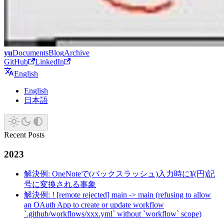
yu
Documents
Blog
Archive
GitHub
LinkedIn
English
English
日本語
Recent Posts
2023
解決例: OneNoteで(バックスラッシュ)入力時に¥(円)記
号に変換される事象
解決例: ! [remote rejected] main -> main (refusing to allow
an OAuth App to create or update workflow
`.github/workflows/xxx.yml` without `workflow` scope)