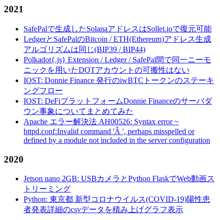
2021
SafePalで生成したSolanaアドレスはSollet.ioで復元可能
LedgerとSafePalのBitcoin / ETH(Ethereum)アドレス生成
アルゴリズムは同じ(BIP39 / BIP44)
Polkadot{.js} Extension / Ledger / SafePal間で同一ニーモ
ニックを用いたDOTアカウントの可搬性はない
IOST: Donnie Finance 発行のiwBTCトークンのステーキ
ングフロー
IOST: DeFiプラットフォームDonnie Financeのサーバダ
ウン事象についてまとめてみた
Apache エラー解決法 AH00526: Syntax error ~
httpd.conf:Invalid command 'Â ', perhaps misspelled or
defined by a module not included in the server configuration
2020
Jetson nano 2GB: USBカメラとPython FlaskでWeb動画ス
トリーミング
Python: 東京都 新型コロナウイルス(COVID-19)陽性患
者発表詳細のcsvデータを積み上げグラフ表示