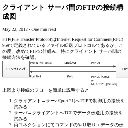
クライアント-サーバ間のFTPの接続構
成図
May 22, 2012
·
One min read
FTP(File Transfer Protocol)はInternet Request for Comment(RFC)
959で定義されているファイル転送プロトコルであるが、こ
の度、改めてFTPの仕組み、特にクライアント-サーバ間の
接続方法を確認。
上図より接続のフローを簡単に説明すると、
クライアント→サーバ(port 21)へTCPで制御用の接続を
試みる
サーバ→クライアントへTCPでデータ伝送用の接続を
試みる
両コネクションにてコマンドのやり取り＋データの伝