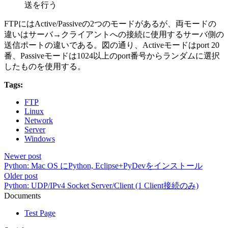
送を行う
FTPにはActive/Passiveの2つのモードがあるが、両モードの
違いはサーバ→クライアントへの接続に使用するサーバ側の
送信ポートの違いである。図の通り、Activeモードはport 20
番、Passiveモードは1024以上のport番号からランダムに選択
したものを使用する。
Tags:
FTP
Linux
Network
Server
Windows
Newer post
Python: Mac OS にPython, Eclipse+PyDevをインストール
Older post
Python: UDP/IPv4 Socket Server/Client (1 Client接続のみ)
Documents
Test Page