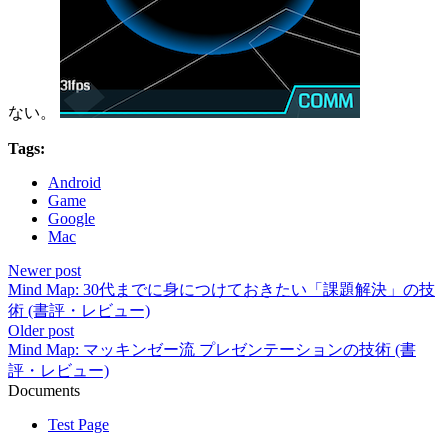
ない。
Tags:
Android
Game
Google
Mac
Newer post
Mind Map: 30代までに身につけておきたい「課題解決」の技
術 (書評・レビュー)
Older post
Mind Map: マッキンゼー流 プレゼンテーションの技術 (書
評・レビュー)
Documents
Test Page