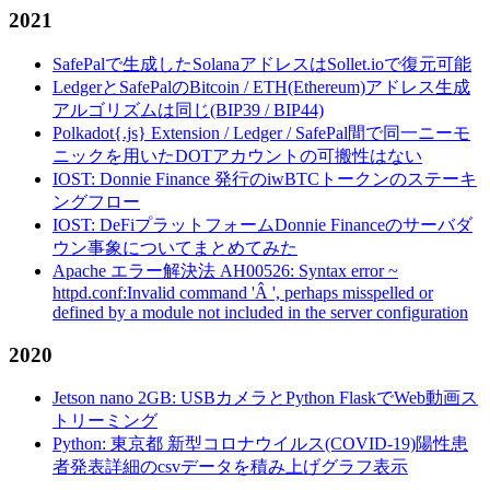
2021
SafePalで生成したSolanaアドレスはSollet.ioで復元可能
LedgerとSafePalのBitcoin / ETH(Ethereum)アドレス生成
アルゴリズムは同じ(BIP39 / BIP44)
Polkadot{.js} Extension / Ledger / SafePal間で同一ニーモ
ニックを用いたDOTアカウントの可搬性はない
IOST: Donnie Finance 発行のiwBTCトークンのステーキ
ングフロー
IOST: DeFiプラットフォームDonnie Financeのサーバダ
ウン事象についてまとめてみた
Apache エラー解決法 AH00526: Syntax error ~
httpd.conf:Invalid command 'Â ', perhaps misspelled or
defined by a module not included in the server configuration
2020
Jetson nano 2GB: USBカメラとPython FlaskでWeb動画ス
トリーミング
Python: 東京都 新型コロナウイルス(COVID-19)陽性患
者発表詳細のcsvデータを積み上げグラフ表示