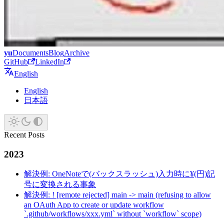
yu
Documents
Blog
Archive
GitHub
LinkedIn
English
English
日本語
Recent Posts
2023
解決例: OneNoteで(バックスラッシュ)入力時に¥(円)記
号に変換される事象
解決例: ! [remote rejected] main -> main (refusing to allow
an OAuth App to create or update workflow
`.github/workflows/xxx.yml` without `workflow` scope)