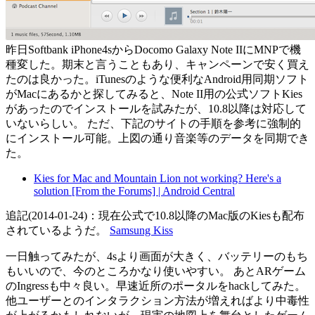
昨日Softbank iPhone4sからDocomo Galaxy Note IIにMNPで機
種変した。期末と言うこともあり、キャンペーンで安く買え
たのは良かった。iTunesのような便利なAndroid用同期ソフト
がMacにあるかと探してみると、Note II用の公式ソフトKies
があったのでインストールを試みたが、10.8以降は対応して
いないらしい。 ただ、下記のサイトの手順を参考に強制的
にインストール可能。上図の通り音楽等のデータを同期でき
た。
Kies for Mac and Mountain Lion not working? Here's a
solution [From the Forums] | Android Central
追記(2014-01-24)：現在公式で10.8以降のMac版のKiesも配布
されているようだ。
Samsung Kiss
一日触ってみたが、4sより画面が大きく、バッテリーのもち
もいいので、今のところかなり使いやすい。 あとARゲーム
のIngressも中々良い。早速近所のポータルをhackしてみた。
他ユーザーとのインタラクション方法が増えればより中毒性