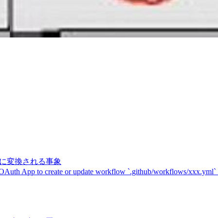
記号に変換される事象
 OAuth App to create or update workflow `.github/workflows/xxx.yml`