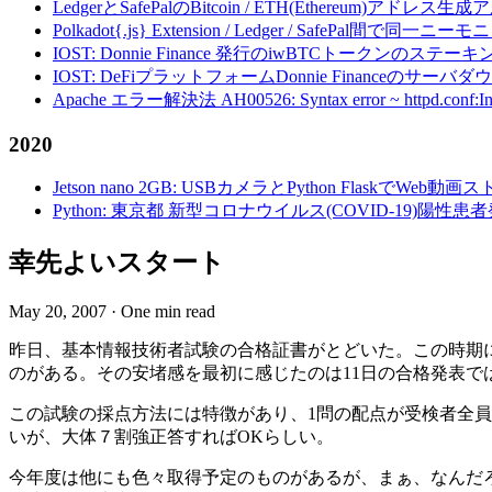
LedgerとSafePalのBitcoin / ETH(Ethereum)アドレス生
Polkadot{.js} Extension / Ledger / Safe
IOST: Donnie Finance 発行のiwBTCトークンのステ
IOST: DeFiプラットフォームDonnie Financeの
Apache エラー解決法 AH00526: Syntax error ~ httpd.conf:Invalid c
2020
Jetson nano 2GB: USBカメラとPython FlaskでWeb
Python: 東京都 新型コロナウイルス(COVID-19)
幸先よいスタート
May 20, 2007
·
One min read
昨日、基本情報技術者試験の合格証書がとどいた。この時期
のがある。その安堵感を最初に感じたのは11日の合格発表で
この試験の採点方法には特徴があり、1問の配点が受検者全員
いが、大体７割強正答すればOKらしい。
今年度は他にも色々取得予定のものがあるが、まぁ、なんだ