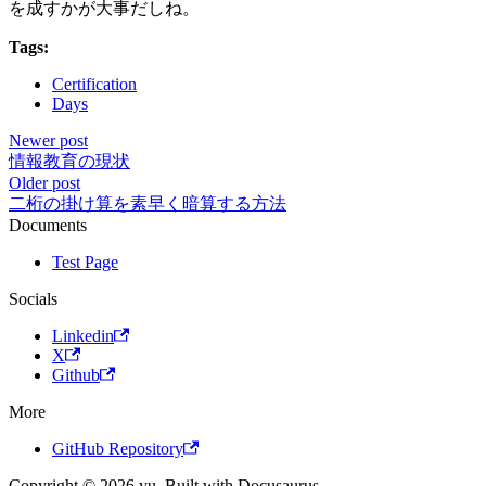
を成すかが大事だしね。
Tags:
Certification
Days
Newer post
情報教育の現状
Older post
二桁の掛け算を素早く暗算する方法
Documents
Test Page
Socials
Linkedin
X
Github
More
GitHub Repository
Copyright © 2026 yu. Built with Docusaurus.