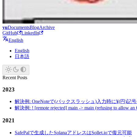
yu
Documents
Blog
Archive
GitHub
LinkedIn
English
English
日本語
Recent Posts
2023
解決例: OneNoteで(バックスラッシュ)入力時に¥(円)
解決例: ! [remote rejected] main -> main (refusing to allow an
2021
SafePalで生成したSolanaアドレスはSollet.ioで復元可能