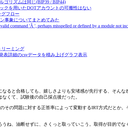
成アルゴリズムは同じ(BIP39 / BIP44)
Pal間で同一ニーモニックを用いたDOTアカウントの可搬性はない
ーキングフロー
サーバダウン事象についてまとめてみた
ommand 'Â ', perhaps misspelled or defined by a module not includ
動画ストリーミング
陽性患者発表詳細のcsvデータを積み上げグラフ表示
になると合格しても、嬉しさよりも安堵感が先行する、そんな
はなくて、試験後の自己採点後だった。
のその問題に対する正答率によって変動するIRT方式だとか
ろうね、油断せずに、さくっと取っていこう。取得が目的でな