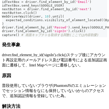
idTextBox 
=
 driver
.
find_element_by_id
(
'Email'
)
idTextBox
.
send_keys
(
GOOGLE_USER
)
nextButton 
=
 driver
.
find_element_by_id
(
'next'
)
nextButton
.
click
(
)
WebDriverWait
(
driver
,
10
)
.
until
(
  expected_conditions
.
visibility_of_element_located
(
(
By
)
driver
.
find_element_by_id
(
'Passwd'
)
.
send_keys
(
GOOGLE_PA
driver
.
find_element_by_id
(
'signIn'
)
.
click
(
)
capture
(
)
# 画面キャプチャを取得する関数(ここでは内容割愛)
発生事象
driver.find_element_by_id('signIn').click()ステップ後にアカウン
ト再設定用のメールアドレス及び電話番号による追加認証画
面に遷移して、Intel Mapページに遷移しない。
原因
普段使用していないブラウザ(PhantomJSのエミュレーション
でセッション情報をなにも保持していない)からのアクセス
で、追加認証情報を登録していた為。
解決方法