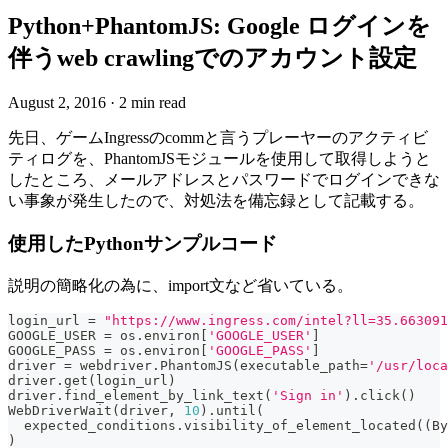
Python+PhantomJS: Google ログインを
伴うweb crawlingでのアカウント設定
August 2, 2016
·
2 min read
先日、ゲームIngressのcommと言うプレーヤーのアクティビ
ティログを、PhantomJSモジュールを使用して取得しようと
したところ、メールアドレスとパスワードでログインできな
い事象が発生したので、対処法を備忘録として記載する。
使用したPythonサンプルコード
説明の簡略化の為に、import文など省いている。
login_url 
=
"https://www.ingress.com/intel?ll=35.663091
GOOGLE_USER 
=
 os
.
environ
[
'GOOGLE_USER'
]
GOOGLE_PASS 
=
 os
.
environ
[
'GOOGLE_PASS'
]
driver 
=
 webdriver
.
PhantomJS
(
executable_path
=
'/usr/loca
driver
.
get
(
login_url
)
driver
.
find_element_by_link_text
(
'Sign in'
)
.
click
(
)
WebDriverWait
(
driver
,
10
)
.
until
(
  expected_conditions
.
visibility_of_element_located
(
(
By
)