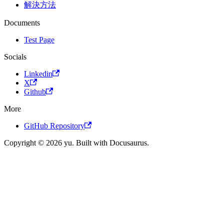
解決方法
Documents
Test Page
Socials
Linkedin
X
Github
More
GitHub Repository
Copyright © 2026 yu. Built with Docusaurus.