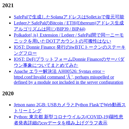
2021
SafePalで生成したSolanaアドレスはSollet.ioで復元可能
LedgerとSafePalのBitcoin / ETH(Ethereum)アドレス生成
アルゴリズムは同じ(BIP39 / BIP44)
Polkadot{.js} Extension / Ledger / SafePal間で同一ニーモ
ニックを用いたDOTアカウントの可搬性はない
IOST: Donnie Finance 発行のiwBTCトークンのステーキ
ングフロー
IOST: DeFiプラットフォームDonnie Financeのサーバダ
ウン事象についてまとめてみた
Apache エラー解決法 AH00526: Syntax error ~
httpd.conf:Invalid command 'Â ', perhaps misspelled or
defined by a module not included in the server configuration
2020
Jetson nano 2GB: USBカメラとPython FlaskでWeb動画ス
トリーミング
Python: 東京都 新型コロナウイルス(COVID-19)陽性患
者発表詳細のcsvデータを積み上げグラフ表示