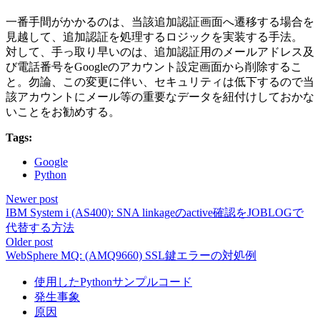
一番手間がかかるのは、当該追加認証画面へ遷移する場合を
見越して、追加認証を処理するロジックを実装する手法。
対して、手っ取り早いのは、追加認証用のメールアドレス及
び電話番号をGoogleのアカウント設定画面から削除するこ
と。勿論、この変更に伴い、セキュリティは低下するので当
該アカウントにメール等の重要なデータを紐付けしておかな
いことをお勧めする。
Tags:
Google
Python
Newer post
IBM System i (AS400): SNA linkageのactive確認をJOBLOGで
代替する方法
Older post
WebSphere MQ: (AMQ9660) SSL鍵エラーの対処例
使用したPythonサンプルコード
発生事象
原因