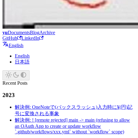
yu
Documents
Blog
Archive
GitHub
LinkedIn
English
English
日本語
Recent Posts
2023
解決例: OneNoteで(バックスラッシュ)入力時に¥(円)記
号に変換される事象
解決例: ! [remote rejected] main -> main (refusing to allow
an OAuth App to create or update workflow
`.github/workflows/xxx.yml` without `workflow` scope)