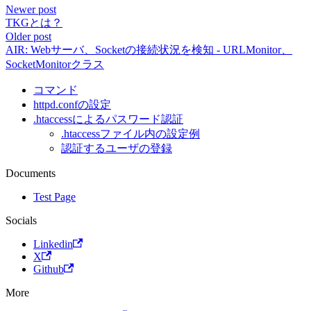
Newer post
TKGとは？
Older post
AIR: Webサーバ、Socketの接続状況を検知 - URLMonitor、
SocketMonitorクラス
コマンド
httpd.confの設定
.htaccessによるパスワード認証
.htaccessファイル内の設定例
認証するユーザの登録
Documents
Test Page
Socials
Linkedin
X
Github
More