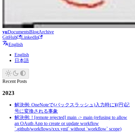
yu
Documents
Blog
Archive
GitHub
LinkedIn
English
English
日本語
Recent Posts
2023
解決例: OneNoteで(バックスラッシュ)入力時に¥(円)記
号に変換される事象
解決例: ! [remote rejected] main -> main (refusing to allow
an OAuth App to create or update workflow
`.github/workflows/xxx.yml` without `workflow` scope)