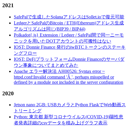
2021
SafePalで生成したSolanaアドレスはSollet.ioで復元可能
LedgerとSafePalのBitcoin / ETH(Ethereum)アドレス生成
アルゴリズムは同じ(BIP39 / BIP44)
Polkadot{.js} Extension / Ledger / SafePal間で同一ニーモ
ニックを用いたDOTアカウントの可搬性はない
IOST: Donnie Finance 発行のiwBTCトークンのステーキ
ングフロー
IOST: DeFiプラットフォームDonnie Financeのサーバダ
ウン事象についてまとめてみた
Apache エラー解決法 AH00526: Syntax error ~
httpd.conf:Invalid command 'Â ', perhaps misspelled or
defined by a module not included in the server configuration
2020
Jetson nano 2GB: USBカメラとPython FlaskでWeb動画ス
トリーミング
Python: 東京都 新型コロナウイルス(COVID-19)陽性患
者発表詳細のcsvデータを積み上げグラフ表示