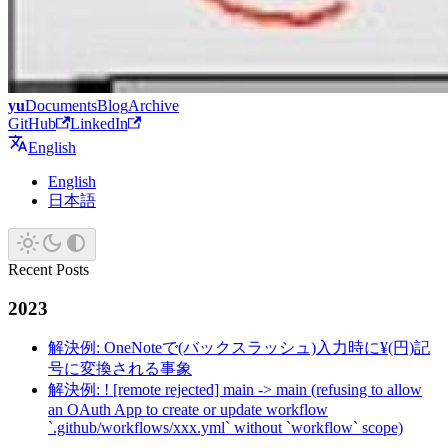
yu
Documents
Blog
Archive
GitHub
LinkedIn
English
English
日本語
Recent Posts
2023
解決例: OneNoteで(バックスラッシュ)入力時に¥(円)記
号に変換される事象
解決例: ! [remote rejected] main -> main (refusing to allow
an OAuth App to create or update workflow
`.github/workflows/xxx.yml` without `workflow` scope)