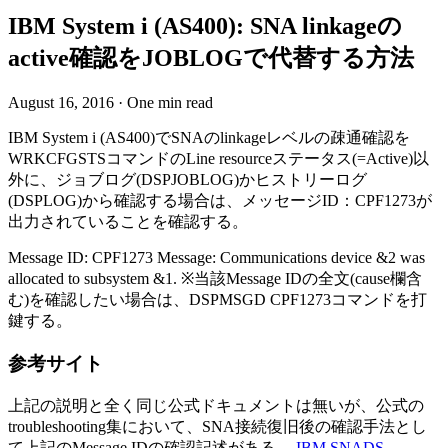
IBM System i (AS400): SNA linkageの
active確認をJOBLOGで代替する方法
August 16, 2016
·
One min read
IBM System i (AS400)でSNAのlinkageレベルの疎通確認を
WRKCFGSTSコマンドのLine resourceステータス(=Active)以
外に、ジョブログ(DSPJOBLOG)かヒストリーログ
(DSPLOG)から確認する場合は、メッセージID：CPF1273が
出力されていることを確認する。
Message ID: CPF1273 Message: Communications device &2 was
allocated to subsystem &1. ※当該Message IDの全文(cause欄含
む)を確認したい場合は、DSPMSGD CPF1273コマンドを打
鍵する。
参考サイト
上記の説明と全く同じ公式ドキュメントは無いが、公式の
troubleshooting集において、SNA接続復旧後の確認手法とし
て上記のMessage IDの確認記述がある。
IBM SNADS