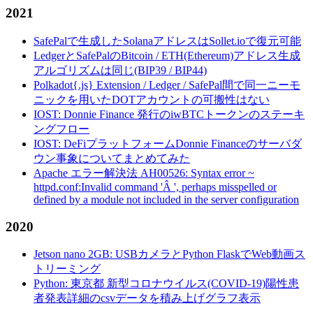
2021
SafePalで生成したSolanaアドレスはSollet.ioで復元可能
LedgerとSafePalのBitcoin / ETH(Ethereum)アドレス生成
アルゴリズムは同じ(BIP39 / BIP44)
Polkadot{.js} Extension / Ledger / SafePal間で同一ニーモ
ニックを用いたDOTアカウントの可搬性はない
IOST: Donnie Finance 発行のiwBTCトークンのステーキ
ングフロー
IOST: DeFiプラットフォームDonnie Financeのサーバダ
ウン事象についてまとめてみた
Apache エラー解決法 AH00526: Syntax error ~
httpd.conf:Invalid command 'Â ', perhaps misspelled or
defined by a module not included in the server configuration
2020
Jetson nano 2GB: USBカメラとPython FlaskでWeb動画ス
トリーミング
Python: 東京都 新型コロナウイルス(COVID-19)陽性患
者発表詳細のcsvデータを積み上げグラフ表示