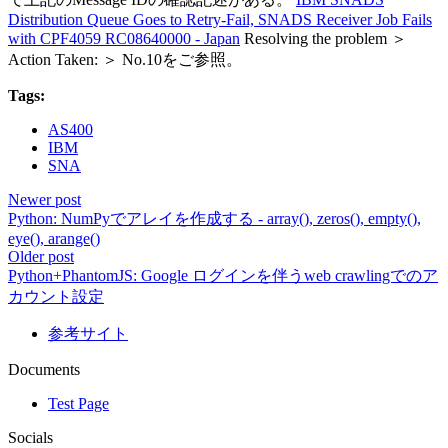
Distribution Queue Goes to Retry-Fail, SNADS Receiver Job Fails
with CPF4059 RC08640000 - Japan
Resolving the problem ＞
Action Taken: ＞ No.10をご参照。
Tags:
AS400
IBM
SNA
Newer post
Python: NumPyでアレイを作成する - array(), zeros(), empty(),
eye(), arange()
Older post
Python+PhantomJS: Google ログインを伴うweb crawlingでのア
カウント設定
参考サイト
Documents
Test Page
Socials