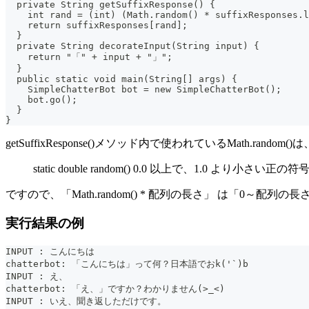
  private String getSuffixResponse() {
    int rand = (int) (Math.random() * suffixResponses.l
    return suffixResponses[rand];
  }
  private String decorateInput(String input) {
    return "「" + input + "」";
  }
  public static void main(String[] args) {
    SimpleChatterBot bot = new SimpleChatterBot();
    bot.go();
  }
}
getSuffixResponse()メソッド内で使われているMath.random()は
static double random() 0.0 以上で、1.0 より小さい
ですので、「Math.random() * 配列の長さ」 は「0～配列の
実行結果の例
INPUT : こんにちは
chatterbot: 「こんにちは」って何？日本語でおk('`)b
INPUT : え、
chatterbot: 「え、」ですか？わかりません(>_<)
INPUT : いえ、聞き返しただけです。