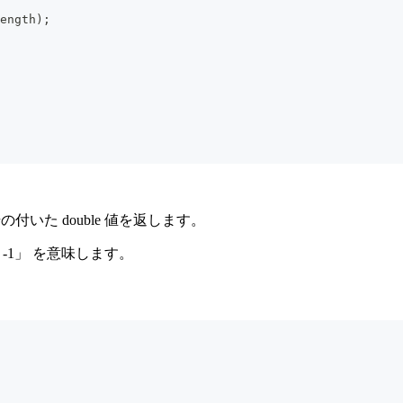
ength);
、
正の符号の付いた double 値を返します。
長さ-1」 を意味します。