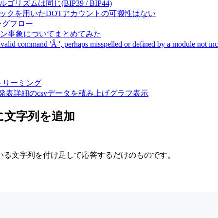
成アルゴリズムは同じ(BIP39 / BIP44)
Pal間で同一ニーモニックを用いたDOTアカウントの可搬性はない
ーキングフロー
サーバダウン事象についてまとめてみた
ommand 'Â ', perhaps misspelled or defined by a module not includ
動画ストリーミング
陽性患者発表詳細のcsvデータを積み上げグラフ表示
に文字列を追加
いる文字列を付け足して応答するだけのものです。