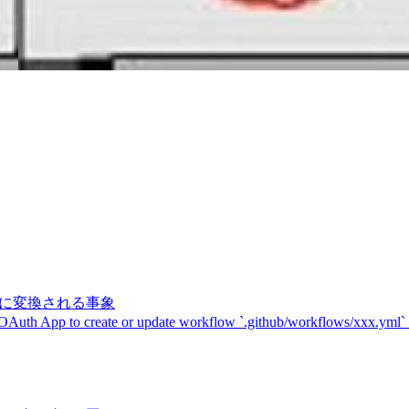
記号に変換される事象
 OAuth App to create or update workflow `.github/workflows/xxx.yml`