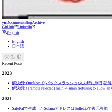
yu
Documents
Blog
Archive
GitHub
LinkedIn
English
English
日本語
Recent Posts
2023
解決例: OneNoteで(バックスラッシュ)入力時に¥(円)
解決例: ! [remote rejected] main -> main (refusing to allow an
2021
SafePalで生成したSolanaアドレスはSollet.ioで復元可能