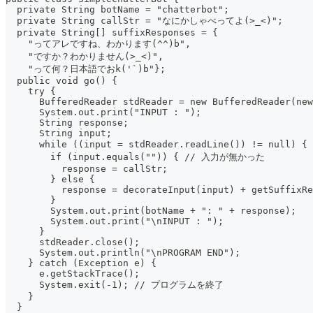
  private String botName = "chatterbot";
  private String callStr = "なにかしゃべってよ(>_<)";
  private String[] suffixResponses = {
    "ってアレですね、わかります(^^)b",
    "ですか？わかりません(>_<)",
    "って何？日本語でおk('`)b"};
  public void go() {
    try {
      BufferedReader stdReader = new BufferedReader(new
      System.out.print("INPUT : ");
      String response;
      String input;
      while ((input = stdReader.readLine()) != null
        if (input.equals("")) { // 入力が無かった
          response = callStr;
        } else {
          response = decorateInput(input) + getSuffixRe
        }
        System.out.print(botName + ": " + response);
        System.out.print("\nINPUT : ");
      }
      stdReader.close();
      System.out.println("\nPROGRAM END");
    } catch (Exception e) {
      e.getStackTrace();
      System.exit(-1); // プログラムを終了
    }
  }