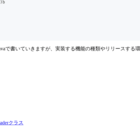
)b
はJavaで書いていきますが、実装する機能の種類やリリースす
eaderクラス