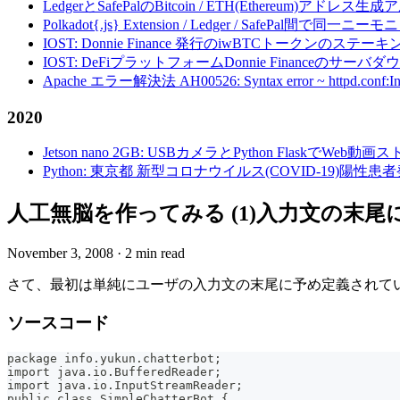
LedgerとSafePalのBitcoin / ETH(Ethereum)アドレス生
Polkadot{.js} Extension / Ledger / Safe
IOST: Donnie Finance 発行のiwBTCトークンのステ
IOST: DeFiプラットフォームDonnie Financeの
Apache エラー解決法 AH00526: Syntax error ~ httpd.conf:Invalid c
2020
Jetson nano 2GB: USBカメラとPython FlaskでWeb
Python: 東京都 新型コロナウイルス(COVID-19)
人工無脳を作ってみる (1)入力文の末尾
November 3, 2008
·
2 min read
さて、最初は単純にユーザの入力文の末尾に予め定義されて
ソースコード
package info.yukun.chatterbot;
import java.io.BufferedReader;
import java.io.InputStreamReader;
public class SimpleChatterBot {