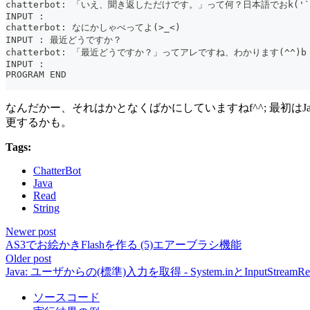
chatterbot: 「いえ、聞き返しただけです。」って何？日本語でおk('`
INPUT :
chatterbot: なにかしゃべってよ(>_<)
INPUT : 最近どうですか？
chatterbot: 「最近どうですか？」ってアレですね、わかります(^^)b
INPUT :
PROGRAM END
なんだかー、それはかとなくばかにしていますねf^^; 最初
更するかも。
Tags:
ChatterBot
Java
Read
String
Newer post
AS3でお絵かきFlashを作る (5)エアーブラシ機能
Older post
Java: ユーザからの(標準)入力を取得 - System.inとInputStreamR
ソースコード