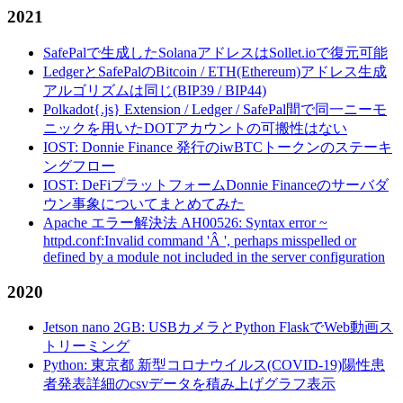
2021
SafePalで生成したSolanaアドレスはSollet.ioで復元可能
LedgerとSafePalのBitcoin / ETH(Ethereum)アドレス生成
アルゴリズムは同じ(BIP39 / BIP44)
Polkadot{.js} Extension / Ledger / SafePal間で同一ニーモ
ニックを用いたDOTアカウントの可搬性はない
IOST: Donnie Finance 発行のiwBTCトークンのステーキ
ングフロー
IOST: DeFiプラットフォームDonnie Financeのサーバダ
ウン事象についてまとめてみた
Apache エラー解決法 AH00526: Syntax error ~
httpd.conf:Invalid command 'Â ', perhaps misspelled or
defined by a module not included in the server configuration
2020
Jetson nano 2GB: USBカメラとPython FlaskでWeb動画ス
トリーミング
Python: 東京都 新型コロナウイルス(COVID-19)陽性患
者発表詳細のcsvデータを積み上げグラフ表示