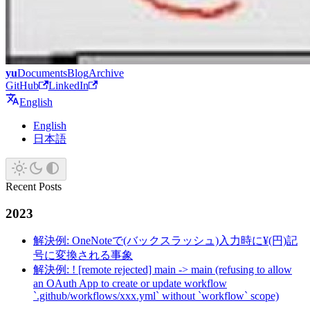
yu
Documents
Blog
Archive
GitHub
LinkedIn
English
English
日本語
Recent Posts
2023
解決例: OneNoteで(バックスラッシュ)入力時に¥(円)記
号に変換される事象
解決例: ! [remote rejected] main -> main (refusing to allow
an OAuth App to create or update workflow
`.github/workflows/xxx.yml` without `workflow` scope)