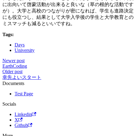
に出向いて啓蒙活動が出来ると良いな（草の根的な活動です
が）。大学と高校のつながりが密になれば、学生も進路決定
にも役立つし、結果として大学入学後の学生と大学教育との
ミスマッチも減るといいですね。
Tags:
Days
University
Newer post
EarthCoding
Older post
幸先よいスタート
Documents
Test Page
Socials
Linkedin
X
Github
More