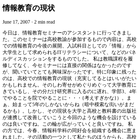
情報教育の現状
June 17, 2007
·
2 min read
今日は、情報教育セミナーのアシスタントに行ってきまし
た。このセミナーは高校教諭が参加するもので内容は、高校
での情報教育の今後の展開、入試科目としての「情報」から
大学生として求められるITリテラシーについて、などのパネ
ルディスカッションをするものでした。 私は教職課程を履
修してなく、今セミナーには直接の関係はなかったのです
が、聞いていてとても興味深かったです。特に印象に残った
のは、高校での情報教育の現状（充実してるとはいいがたい
かもしれません。そのしわ寄せがめぐりめぐって大学教育に
きているし、その分だけ研究界に入るのに遅れ、学部3、4年
でやることを院でやることに・・・{考えすぎかな}）。ま
ぁ、始まって5年のしかないからね（暗中模索な衒いがまだ
るかも）。しかし、その現状を大学と高校と教科書の出版社
が連携して改善していこうと今回のような機会を設けている
のは良いですね。この輪が広がっていくと良いですね。 私
の方では、今春、情報科学科の同好会を組織する機会に恵ま
れました。その活動の一つとして私たちのほうからも、高校