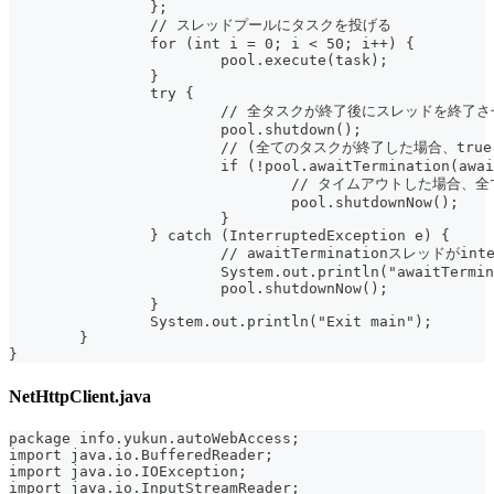
		};
		// スレッドプールにタスクを投げる
		for (int i = 0; i < 50; i++) {
			pool.execute(task);
		}
		try {
			// 全タスクが終了後にスレッドを終了
			pool.shutdown();
			// (全てのタスクが終了した場合、tr
			if (!pool.awaitTermination(aw
				// タイムアウトした場合
				pool.shutdownNow();
			}
		} catch (InterruptedException e) {
			// awaitTerminationスレッ
			System.out.println("awaitTerm
			pool.shutdownNow();
		}
		System.out.println("Exit main");
	}
}
NetHttpClient.java
package info.yukun.autoWebAccess;
import java.io.BufferedReader;
import java.io.IOException;
import java.io.InputStreamReader;