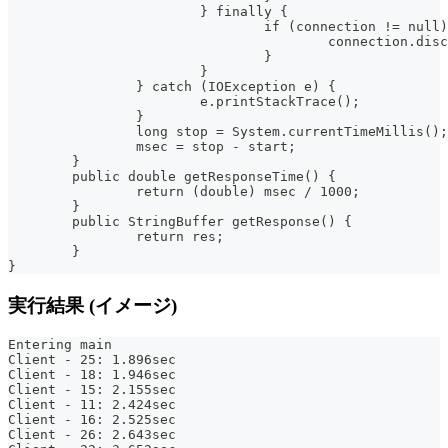
			} finally {
				if (connection != null
					connection.di
				}
			}
		} catch (IOException e) {
			e.printStackTrace();
		}
		long stop = System.currentTimeMillis();
		msec = stop - start;
	}
	public double getResponseTime() {
		return (double) msec / 1000;
	}
	public StringBuffer getResponse() {
		return res;
	}
}
実行結果 (イメージ)
Entering main
Client - 25: 1.896sec
Client - 18: 1.946sec
Client - 15: 2.155sec
Client - 11: 2.424sec
Client - 16: 2.525sec
Client - 26: 2.643sec