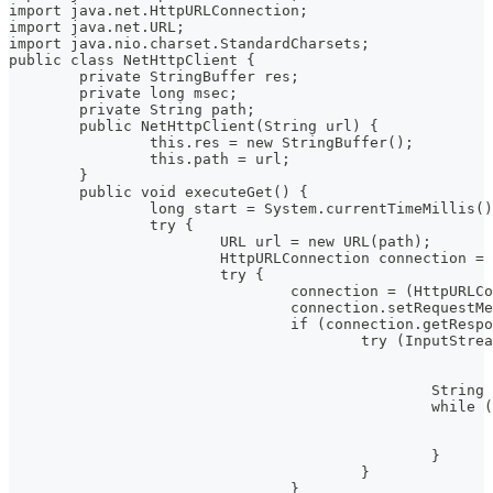
import java.net.HttpURLConnection;
import java.net.URL;
import java.nio.charset.StandardCharsets;
public class NetHttpClient {
	private StringBuffer res;
	private long msec;
	private String path;
	public NetHttpClient(String url) {
		this.res = new StringBuffer();
		this.path = url;
	}
	public void executeGet() {
		long start = System.currentTimeMillis(
		try {
			URL url = new URL(path);
			HttpURLConnection connection =
			try {
				connection = (HttpUR
				connection.setRequest
				if (connection.getRe
					try (InputS
						Stri
						w
						}
					}
				}