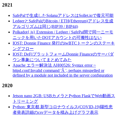
2021
SafePalで生成したSolanaアドレスはSollet.ioで復元可能
LedgerとSafePalのBitcoin / ETH(Ethereum)アドレス生成
アルゴリズムは同じ(BIP39 / BIP44)
Polkadot{.js} Extension / Ledger / SafePal間で同一ニーモ
ニックを用いたDOTアカウントの可搬性はない
IOST: Donnie Finance 発行のiwBTCトークンのステーキ
ングフロー
IOST: DeFiプラットフォームDonnie Financeのサーバダ
ウン事象についてまとめてみた
Apache エラー解決法 AH00526: Syntax error ~
httpd.conf:Invalid command 'Â ', perhaps misspelled or
defined by a module not included in the server configuration
2020
Jetson nano 2GB: USBカメラとPython FlaskでWeb動画ス
トリーミング
Python: 東京都 新型コロナウイルス(COVID-19)陽性患
者発表詳細のcsvデータを積み上げグラフ表示