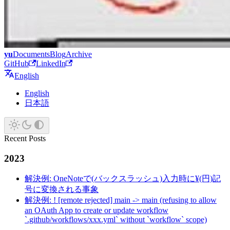
yu
Documents
Blog
Archive
GitHub
LinkedIn
English
English
日本語
Recent Posts
2023
解決例: OneNoteで(バックスラッシュ)入力時に¥(円)記
号に変換される事象
解決例: ! [remote rejected] main -> main (refusing to allow
an OAuth App to create or update workflow
`.github/workflows/xxx.yml` without `workflow` scope)