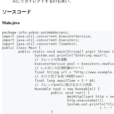
ルにリダイレクトするのも良い。
ソースコード
Main.java
package info.yukun.autoWebAccess;
import java.util.concurrent.ExecutorService;
import java.util.concurrent.Executors;
import java.util.concurrent.TimeUnit;
public class Main {
	public static void main(String[] args) throws 
		System.out.println("Entering main");
		// スレッドの作成数
		ExecutorService pool = Executors.newFi
		// レスポンス計測対象のページ
		final String url = "http://www.example
		// タスク完了を待つ時間(sec)
		final long awaitTime = 5 * 60;
		// スレッドpoolに投げるタスク内容
		Runnable task = new Runnable() {
			public void run() {
				NetHttpClient http = 
				http.executeGet();
				System.out.println("
						+ 
			}