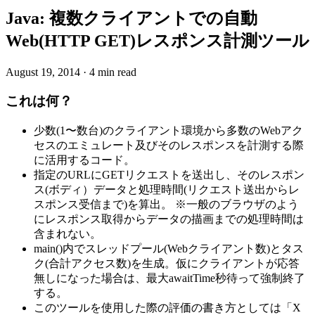
Java: 複数クライアントでの自動
Web(HTTP GET)レスポンス計測ツール
August 19, 2014
·
4 min read
これは何？
少数(1〜数台)のクライアント環境から多数のWebアク
セスのエミュレート及びそのレスポンスを計測する際
に活用するコード。
指定のURLにGETリクエストを送出し、そのレスポン
ス(ボディ）データと処理時間(リクエスト送出からレ
スポンス受信まで)を算出。 ※一般のブラウザのよう
にレスポンス取得からデータの描画までの処理時間は
含まれない。
main()内でスレッドプール(Webクライアント数)とタス
ク(合計アクセス数)を生成。仮にクライアントが応答
無しになった場合は、最大awaitTime秒待って強制終了
する。
このツールを使用した際の評価の書き方としては「X