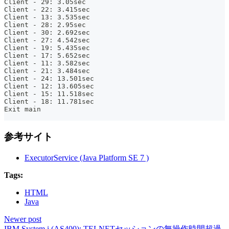
Client - 29: 3.05sec
Client - 22: 3.415sec
Client - 13: 3.535sec
Client - 28: 2.95sec
Client - 30: 2.692sec
Client - 27: 4.542sec
Client - 19: 5.435sec
Client - 17: 5.652sec
Client - 11: 3.582sec
Client - 21: 3.484sec
Client - 24: 13.501sec
Client - 12: 13.605sec
Client - 15: 11.518sec
Client - 18: 11.781sec
Exit main
参考サイト
ExecutorService (Java Platform SE 7 )
Tags:
HTML
Java
Newer post
IBM System i (AS400): TELNETセッションの無操作時間超過