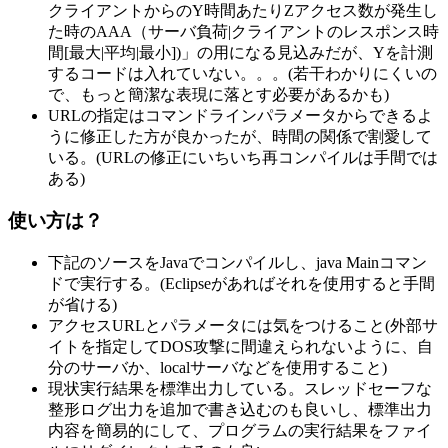
クライアントからのY時間あたりZアクセス数が発生し
た時のAAA（サーバ負荷|クライアントのレスポンス時
間[最大|平均|最小])」の用になる見込みだが、Yを計測
するコードは入れていない。。。(若干わかりにくいの
で、もっと簡潔な表現に落とす必要があるかも)
URLの指定はコマンドラインパラメータからできるよ
うに修正した方が良かったが、時間の関係で割愛して
いる。(URLの修正にいちいち再コンパイルは手間では
ある)
使い方は？
下記のソースをJavaでコンパイルし、java Mainコマン
ドで実行する。(Eclipseがあればそれを使用すると手間
が省ける)
アクセスURLとパラメータには気をつけること(外部サ
イトを指定してDOS攻撃に間違えられないように、自
分のサーバか、localサーバなどを使用すること)
現状実行結果を標準出力している。スレッドセーフな
整形ログ出力を追加で書き込むのも良いし、標準出力
内容を簡易的にして、プログラムの実行結果をファイ