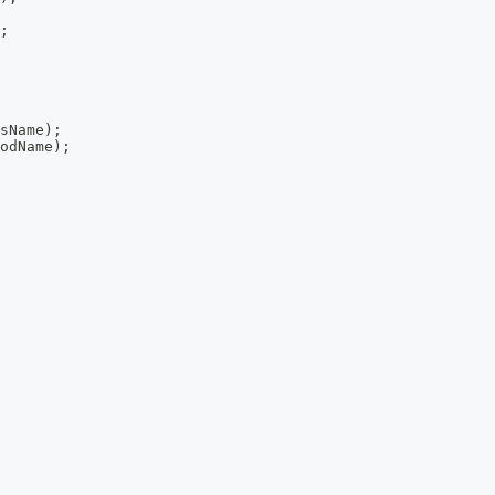
;
sName);
odName);