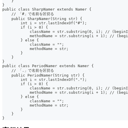
    }
}
public class SharpNamer extends Namer {
    // 「#」で名前を区切る
    public SharpNamer(String str) {
        int i = str.lastIndexOf("#");
        if (i > 0) {
            className = str.substring(0, i); // (beginI
            methodName = str.substring(i + 1); // (begi
        } else {
            className = "";
            methodName = str;
        }
    }
}
public class PeriodNamer extends Namer {
    // 「.」で名前を区切る
    public PeriodNamer(String str) {
        int i = str.lastIndexOf(".");
        if (i > 0) {
            className = str.substring(0, i); // (beginI
            methodName = str.substring(i + 1); // (begi
        } else {
            className = "";
            methodName = str;
        }
    }
}