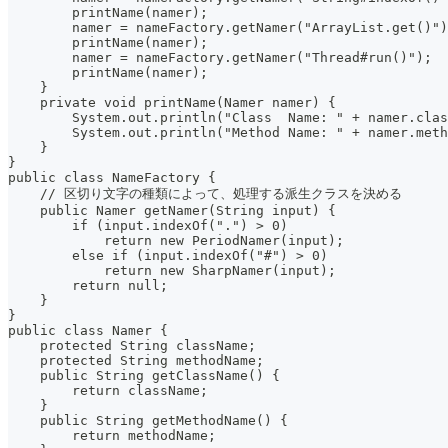
        printName(namer);
        namer = nameFactory.getNamer("ArrayList.get()")
        printName(namer);
        namer = nameFactory.getNamer("Thread#run()");
        printName(namer);
    }
    private void printName(Namer namer) {
        System.out.println("Class  Name: " + namer.clas
        System.out.println("Method Name: " + namer.meth
    }
}
public class NameFactory {
    // 区切り文字の種類によって、処理する派生クラスを決める
    public Namer getNamer(String input) {
        if (input.indexOf(".") > 0)
            return new PeriodNamer(input);
        else if (input.indexOf("#") > 0)
            return new SharpNamer(input);
        return null;
    }
}
public class Namer {
    protected String className;
    protected String methodName;
    public String getClassName() {
        return className;
    }
    public String getMethodName() {
        return methodName;