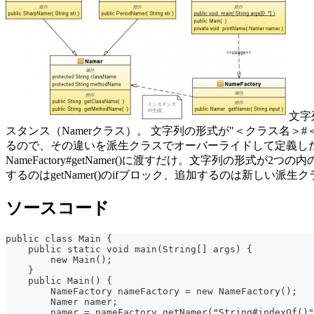
文字
スタンス（Namerクラス）。 文字列の形式が"＜クラス名
るので、その違いを派生クラスでオーバーライドして定義した
NameFactory#getNamer()に渡すだけ。文字列の形
するのはgetNamer()のifブロック、追加するのは新しい派生
ソースコード
public class Main {
    public static void main(String[] args) {
        new Main();
    }
    public Main() {
        NameFactory nameFactory = new NameFactory();
        Namer namer;
        namer = nameFactory.getNamer("String#indexOf()"