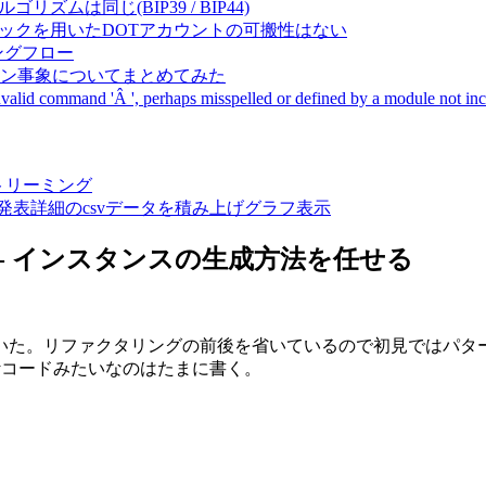
成アルゴリズムは同じ(BIP39 / BIP44)
Pal間で同一ニーモニックを用いたDOTアカウントの可搬性はない
ーキングフロー
サーバダウン事象についてまとめてみた
ommand 'Â ', perhaps misspelled or defined by a module not includ
動画ストリーミング
陽性患者発表詳細のcsvデータを積み上げグラフ表示
ctory - インスタンスの生成方法を任せる
いた。リファクタリングの前後を省いているので初見ではパタ
yコードみたいなのはたまに書く。