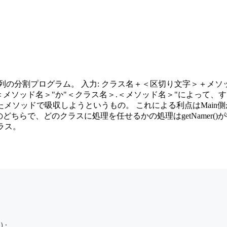
列の分割プログラム。 入力: クラス名＋＜区切り文字＞＋メソ
＞#＜メソッド名＞"か"＜クラス名＞.＜メソッド名＞"によっ
メソッドで吸収しようというもの。 これによる利点はMain
式が2つの内のどちらで、どのクラスに処理を任せるかの処理はgetNa
クラス。
);