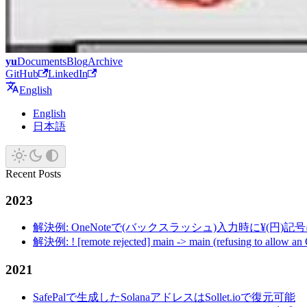
yu
Documents
Blog
Archive
GitHub
LinkedIn
English
English
日本語
Recent Posts
2023
解決例: OneNoteで(バックスラッシュ)入力時に¥(円)
解決例: ! [remote rejected] main -> main (refusing to allow an
2021
SafePalで生成したSolanaアドレスはSollet.ioで復元可能