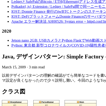
LedgerとSafePalのBitcoin / ETH(Ethereum)アドレス生
Polkadot{.js} Extension / Ledger / Safe
IOST: Donnie Finance 発行のiwBTCトークンのステ
IOST: DeFiプラットフォームDonnie Financeの
Apache エラー解決法 AH00526: Syntax error ~ httpd.conf:Invalid c
2020
Jetson nano 2GB: USBカメラとPython FlaskでWeb
Python: 東京都 新型コロナウイルス(COVID-19)
Java, デザインパターン: Simple Fa
March 15, 2009
·
3 min read
以前デザインパターンの理解の確認がてら簡単なコードを書
マ設定が良くなかったので少々説明し難い。今回のようなTo
クラス図