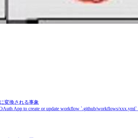
記号に変換される事象
 OAuth App to create or update workflow `.github/workflows/xxx.yml`