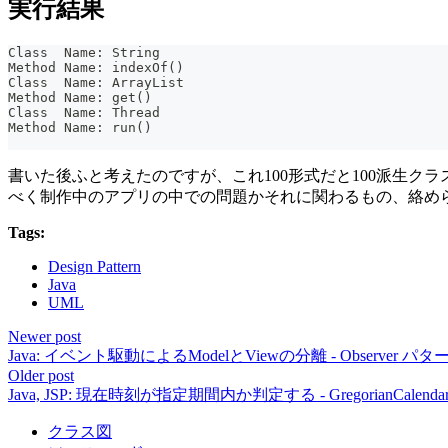
実行結果
Class  Name: String
Method Name: indexOf()
Class  Name: ArrayList
Method Name: get()
Class  Name: Thread
Method Name: run()
書いた後ふと考えたのですが、これ100形式だと100派生クラ
べく制作中のアプリの中での問題かそれに関わるもの、絡め
Tags:
Design Pattern
Java
UML
Newer post
Java: イベント駆動によるModelとViewの分離 - Observer パタ
Older post
Java, JSP: 現在時刻が指定期間内か判定する - GregorianCalendar#b
クラス図