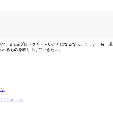
スで、if-elseブロックもえらいことになるなぁ。こういう時
られるものを取り上げていきたい。
ーン
efore、after