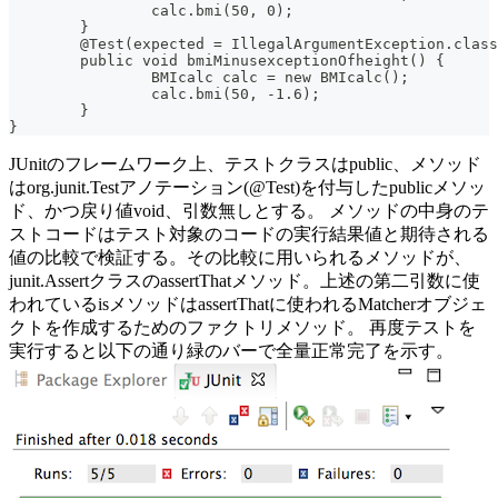
		calc.bmi(50, 0);
	}
	@Test(expected = IllegalArgumentException.clas
	public void bmiMinusexceptionOfheight() {
		BMIcalc calc = new BMIcalc();
		calc.bmi(50, -1.6);
	}
}
JUnitのフレームワーク上、テストクラスはpublic、メソッド
はorg.junit.Testアノテーション(@Test)を付与したpublicメソッ
ド、かつ戻り値void、引数無しとする。 メソッドの中身のテ
ストコードはテスト対象のコードの実行結果値と期待される
値の比較で検証する。その比較に用いられるメソッドが、
junit.AssertクラスのassertThatメソッド。上述の第二引数に使
われているisメソッドはassertThatに使われるMatcherオブジェ
クトを作成するためのファクトリメソッド。 再度テストを
実行すると以下の通り緑のバーで全量正常完了を示す。