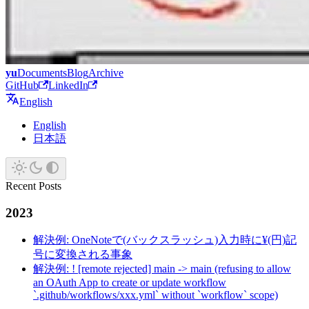
yu
Documents
Blog
Archive
GitHub
LinkedIn
English
English
日本語
Recent Posts
2023
解決例: OneNoteで(バックスラッシュ)入力時に¥(円)記
号に変換される事象
解決例: ! [remote rejected] main -> main (refusing to allow
an OAuth App to create or update workflow
`.github/workflows/xxx.yml` without `workflow` scope)