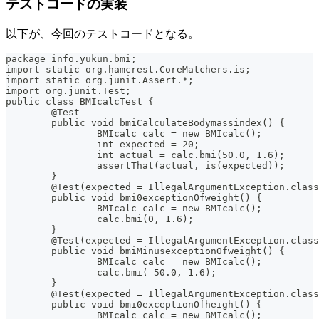
テストコードの実装
以下が、今回のテストコードとなる。
package info.yukun.bmi;
import static org.hamcrest.CoreMatchers.is;
import static org.junit.Assert.*;
import org.junit.Test;
public class BMIcalcTest {
	@Test
	public void bmiCalculateBodymassindex() {
		BMIcalc calc = new BMIcalc();
		int expected = 20;
		int actual = calc.bmi(50.0, 1.6);
		assertThat(actual, is(expected));
	}
	@Test(expected = IllegalArgumentException.clas
	public void bmi0exceptionOfweight() {
		BMIcalc calc = new BMIcalc();
		calc.bmi(0, 1.6);
	}
	@Test(expected = IllegalArgumentException.clas
	public void bmiMinusexceptionOfweight() {
		BMIcalc calc = new BMIcalc();
		calc.bmi(-50.0, 1.6);
	}
	@Test(expected = IllegalArgumentException.clas
	public void bmi0exceptionOfheight() {
		BMIcalc calc = new BMIcalc();