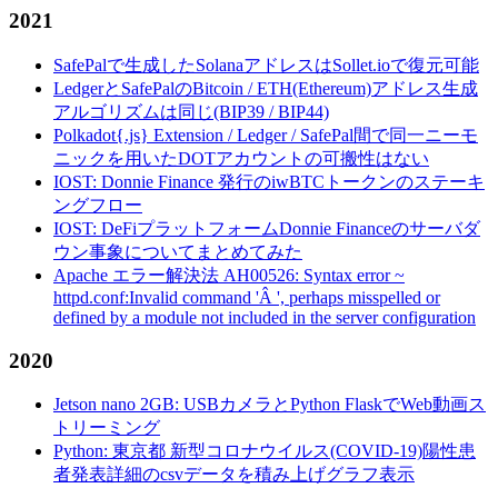
2021
SafePalで生成したSolanaアドレスはSollet.ioで復元可能
LedgerとSafePalのBitcoin / ETH(Ethereum)アドレス生成
アルゴリズムは同じ(BIP39 / BIP44)
Polkadot{.js} Extension / Ledger / SafePal間で同一ニーモ
ニックを用いたDOTアカウントの可搬性はない
IOST: Donnie Finance 発行のiwBTCトークンのステーキ
ングフロー
IOST: DeFiプラットフォームDonnie Financeのサーバダ
ウン事象についてまとめてみた
Apache エラー解決法 AH00526: Syntax error ~
httpd.conf:Invalid command 'Â ', perhaps misspelled or
defined by a module not included in the server configuration
2020
Jetson nano 2GB: USBカメラとPython FlaskでWeb動画ス
トリーミング
Python: 東京都 新型コロナウイルス(COVID-19)陽性患
者発表詳細のcsvデータを積み上げグラフ表示