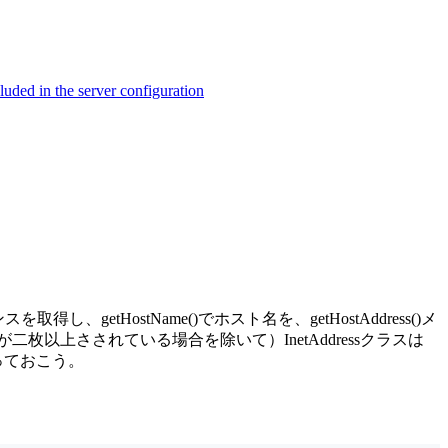
ed in the server configuration
取得し、getHostName()でホスト名を、getHostAddress()メ
以上さされている場合を除いて）InetAddressクラスは
っておこう。