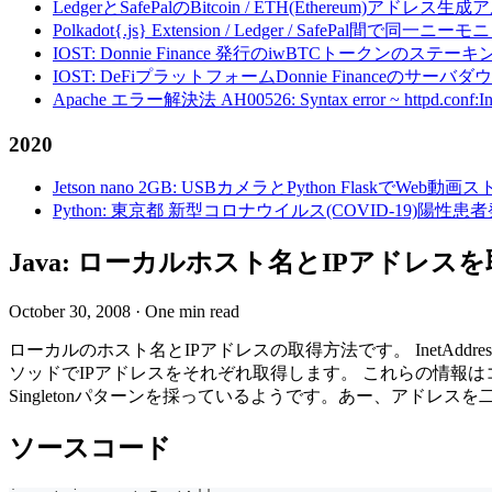
LedgerとSafePalのBitcoin / ETH(Ethereum)アドレス生
Polkadot{.js} Extension / Ledger / Safe
IOST: Donnie Finance 発行のiwBTCトークンのステ
IOST: DeFiプラットフォームDonnie Financeの
Apache エラー解決法 AH00526: Syntax error ~ httpd.conf:Invalid c
2020
Jetson nano 2GB: USBカメラとPython FlaskでWeb
Python: 東京都 新型コロナウイルス(COVID-19)
Java: ローカルホスト名とIPアドレスを取得 - I
October 30, 2008
·
One min read
ローカルのホスト名とIPアドレスの取得方法です。 InetAddress.get
ソッドでIPアドレスをそれぞれ取得します。 これらの情報はコ
Singletonパターンを採っているようです。あー、アド
ソースコード