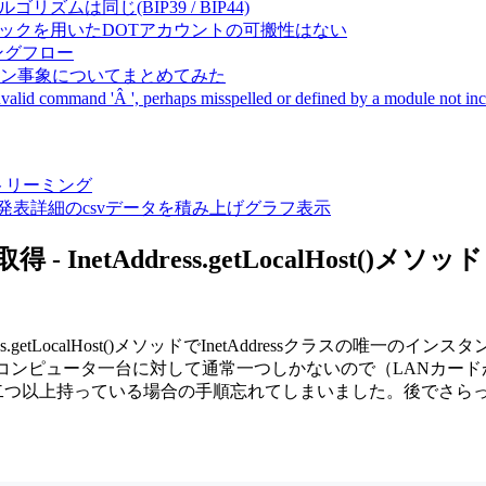
成アルゴリズムは同じ(BIP39 / BIP44)
Pal間で同一ニーモニックを用いたDOTアカウントの可搬性はない
ーキングフロー
サーバダウン事象についてまとめてみた
ommand 'Â ', perhaps misspelled or defined by a module not includ
動画ストリーミング
陽性患者発表詳細のcsvデータを積み上げグラフ表示
netAddress.getLocalHost()メソッド
LocalHost()メソッドでInetAddressクラスの唯一のインスタンスを
ンピュータ一台に対して通常一つしかないので（LANカードが二枚
レスを二つ以上持っている場合の手順忘れてしまいました。後でさら