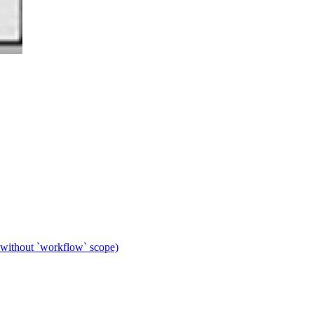
 without `workflow` scope)