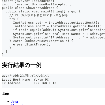
import java.net.InetAddress;
import java.net.UnknownHostException;
public class ShowInetAddress {
  public static void main(String[] args) {
    // ローカルホスト名とIPアドレスを取得
    try {
      InetAddress addr = InetAddress.getLocalHost();
      InetAddress addr2 = InetAddress.getLocalHost();
      if (addr.equals(addr2)) System.out.println("
      System.out.println("Local Host Name: " + addr.get
      System.out.println("IP Address     : " + addr.get
    } catch (UnknownHostException e) {
      e.printStackTrace();
    }
  }
}
実行結果の一例
addrとaddr2は同じインスタンス
Local Host Name: Yukun-PC
IP Address     : 192.168.1.10
Tags:
Java