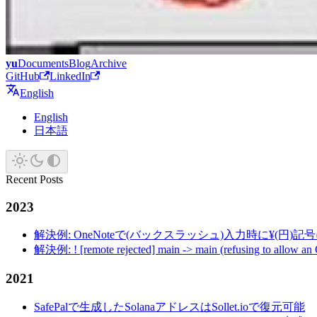
yu
Documents
Blog
Archive
GitHub
LinkedIn
English
English
日本語
Recent Posts
2023
解決例: OneNoteで(バックスラッシュ)入力時に¥(円)
解決例: ! [remote rejected] main -> main (refusing to allow an
2021
SafePalで生成したSolanaアドレスはSollet.ioで復元可能