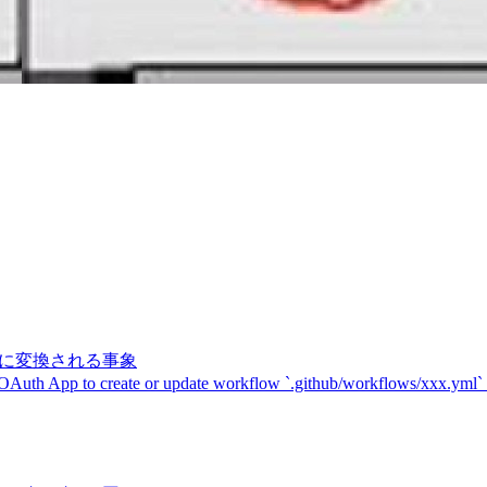
記号に変換される事象
 OAuth App to create or update workflow `.github/workflows/xxx.yml`