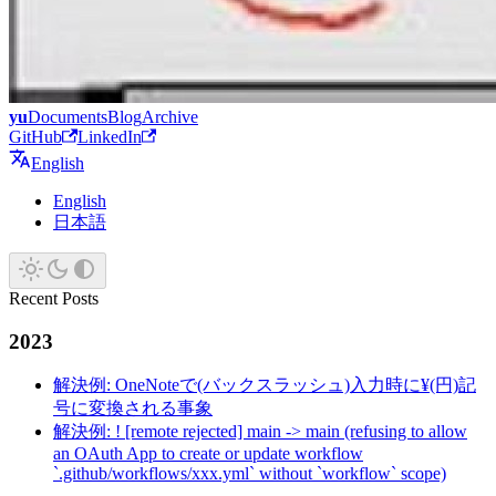
yu
Documents
Blog
Archive
GitHub
LinkedIn
English
English
日本語
Recent Posts
2023
解決例: OneNoteで(バックスラッシュ)入力時に¥(円)記
号に変換される事象
解決例: ! [remote rejected] main -> main (refusing to allow
an OAuth App to create or update workflow
`.github/workflows/xxx.yml` without `workflow` scope)