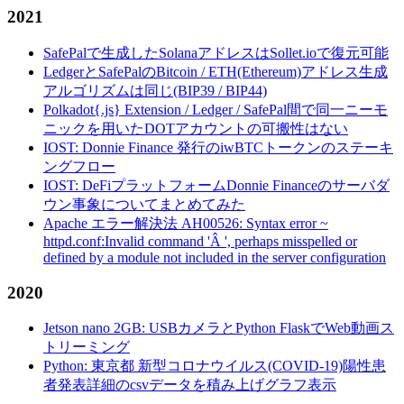
2021
SafePalで生成したSolanaアドレスはSollet.ioで復元可能
LedgerとSafePalのBitcoin / ETH(Ethereum)アドレス生成
アルゴリズムは同じ(BIP39 / BIP44)
Polkadot{.js} Extension / Ledger / SafePal間で同一ニーモ
ニックを用いたDOTアカウントの可搬性はない
IOST: Donnie Finance 発行のiwBTCトークンのステーキ
ングフロー
IOST: DeFiプラットフォームDonnie Financeのサーバダ
ウン事象についてまとめてみた
Apache エラー解決法 AH00526: Syntax error ~
httpd.conf:Invalid command 'Â ', perhaps misspelled or
defined by a module not included in the server configuration
2020
Jetson nano 2GB: USBカメラとPython FlaskでWeb動画ス
トリーミング
Python: 東京都 新型コロナウイルス(COVID-19)陽性患
者発表詳細のcsvデータを積み上げグラフ表示