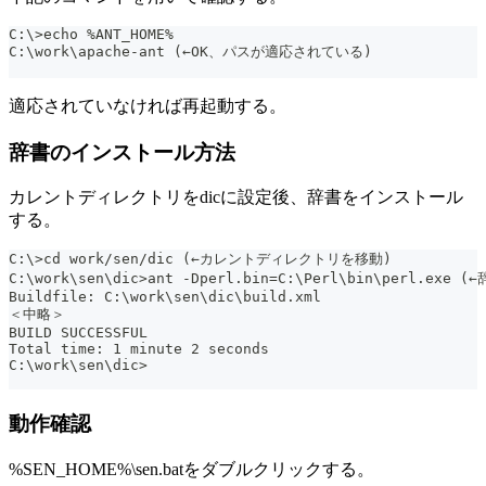
C:\>echo %ANT_HOME%
C:\work\apache-ant (←OK、パスが適応されている)
適応されていなければ再起動する。
辞書のインストール方法
カレントディレクトリをdicに設定後、辞書をインストール
する。
C:\>cd work/sen/dic (←カレントディレクトリを移動)
C:\work\sen\dic>ant -Dperl.bin=C:\Perl\bin\perl.ex
Buildfile: C:\work\sen\dic\build.xml
＜中略＞
BUILD SUCCESSFUL
Total time: 1 minute 2 seconds
C:\work\sen\dic>
動作確認
%SEN_HOME%\sen.batをダブルクリックする。