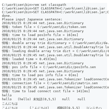
C:\work\sen\bin>rem set classpath
C:\work\sen\bin>SET CLASSPATH=C:\work\sen\lib\sen.jar
C:\work\sen\bin>SET CLASSPATH=C:\work\sen\lib\sen.jar;
done.
Please input Japanese sentence:
2010/03/25 0:29:44 net.java.sen.Dictionary 
情報: token file = C:\work\sen\dic/token.sen
2010/03/25 0:29:44 net.java.sen.Dictionary 
情報: time to load posInfo file = 16[ms]
2010/03/25 0:29:44 net.java.sen.Dictionary 
情報: double array trie dictionary = C:\work\sen\dic/da
2010/03/25 0:29:44 net.java.sen.util.DoubleArrayTrie lo
情報: loading double array trie dict = C:\work\sen\dic/
2010/03/25 0:29:45 net.java.sen.util.DoubleArrayTrie lo
情報: loaded time = 0.453[ms]
2010/03/25 0:29:45 net.java.sen.Dictionary 
情報: pos info file = C:\work\sen\dic/posInfo.sen
2010/03/25 0:29:45 net.java.sen.Dictionary 
情報: time to load pos info file = 0[ms]
2010/03/25 0:29:45 net.java.sen.Tokenizer loadConnectCo
情報: connection file = C:\work\sen\dic\matrix.sen
2010/03/25 0:29:45 net.java.sen.Tokenizer loadConnectCo
情報: time to load connect cost file = 141[ms]
hello
hello   (hello) 未知語(0,5,5)   null    null
こんにちは
こんにちは      (こんにちは)    感動詞(0,5,5)   コンニチハ  