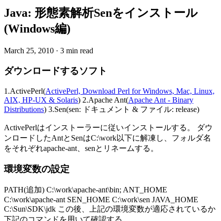
Java: 形態素解析Senをインストール
(Windows編)
March 25, 2010
·
3 min read
ダウンロードするソフト
1.ActivePerl(
ActivePerl, Download Perl for Windows, Mac, Linux,
AIX, HP-UX & Solaris
) 2.Apache Ant(
Apache Ant - Binary
Distributions
) 3.Sen(sen: ドキュメント & ファイル: release)
ActivePerlはインストーラーに従いインストールする。 ダウ
ンロードしたAntとSenはC:\work以下に解凍し、フォルダ名
をそれぞれapache-ant、senとリネームする。
環境変数の設定
PATH(追加) C:\work\apache-ant\bin; ANT_HOME
C:\work\apache-ant SEN_HOME C:\work\sen JAVA_HOME
C:\Sun\SDK\jdk この後、上記の環境変数が適応されているか
下記のコマンドを用いて確認する。