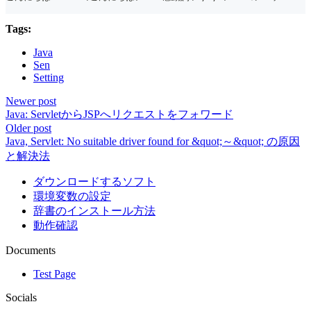
Tags:
Java
Sen
Setting
Newer post
Java: ServletからJSPへリクエストをフォワード
Older post
Java, Servlet: No suitable driver found for &quot;～&quot; の原因
と解決法
ダウンロードするソフト
環境変数の設定
辞書のインストール方法
動作確認
Documents
Test Page
Socials