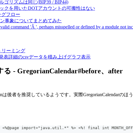
成アルゴリズムは同じ(BIP39 / BIP44)
Pal間で同一ニーモニックを用いたDOTアカウントの可搬性はない
ーキングフロー
サーバダウン事象についてまとめてみた
ommand 'Â ', perhaps misspelled or defined by a module not includ
動画ストリーミング
陽性患者発表詳細のcsvデータを積み上げグラフ表示
regorianCalendar#before、after
ますが、Sunは後者を推奨しているようです。実際GregorianCal
 <%@page import="java.util.*" %> <%! final int MONTH_OFF