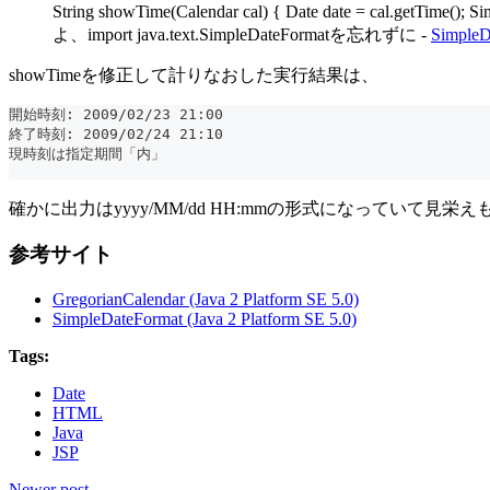
String showTime(Calendar cal) { Date date = cal.getTim
よ、import java.text.SimpleDateFormatを忘れずに -
Simp
showTimeを修正して計りなおした実行結果は、
開始時刻: 2009/02/23 21:00
終了時刻: 2009/02/24 21:10
現時刻は指定期間「内」
確かに出力はyyyy/MM/dd HH:mmの形式になっていて見栄
参考サイト
GregorianCalendar (Java 2 Platform SE 5.0)
SimpleDateFormat (Java 2 Platform SE 5.0)
Tags:
Date
HTML
Java
JSP
Newer post