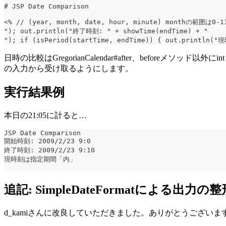
# JSP Date Comparison
<% // (year, month, date, hour, minute) monthの範囲は0-11
"); out.println("終了時刻: " + showTime(endTime) + "  
"); if (isPeriod(startTime, endTime)) { out.prin
日時の比較はGregorianCalendar#after、beforeメソッド以
の入力から受け取るようにします。
実行結果例
本日の21:05に計ると…
JSP Date Comparison
開始時刻: 2009/2/23 9:0
終了時刻: 2009/2/23 9:10
現時刻は指定期間「内」
追記: SimpleDateFormatによる出力の整
d_kamiさんに改良していただきました。ありがとうございます(^