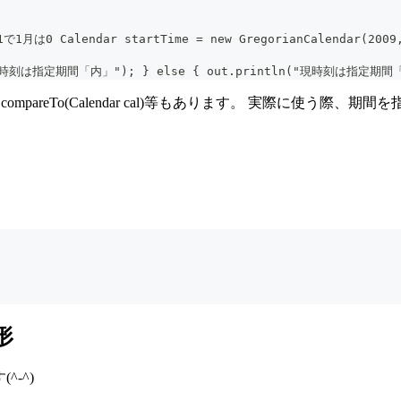
で1月は0 Calendar startTime = new GregorianCalendar(2009, 
tln("現時刻は指定期間「内」"); } else { out.println("現時刻は指定期間
外にint compareTo(Calendar cal)等もあります。 実際に使う際
形
-^)