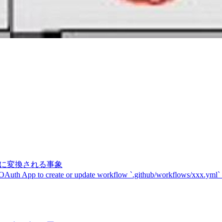
記号に変換される事象
 OAuth App to create or update workflow `.github/workflows/xxx.yml`