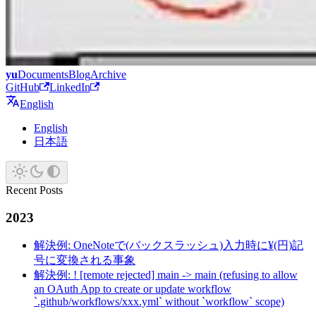
yu
Documents
Blog
Archive
GitHub
LinkedIn
English
English
日本語
Recent Posts
2023
解決例: OneNoteで(バックスラッシュ)入力時に¥(円)記
号に変換される事象
解決例: ! [remote rejected] main -> main (refusing to allow
an OAuth App to create or update workflow
`.github/workflows/xxx.yml` without `workflow` scope)