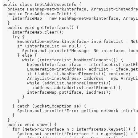
public class InetAddressesInfo {
  private HashMap<networkInterface, ArrayList<inetAddre
  public InetAddressesInfo() {
    interfaceMap = new HashMap<networkInterface, Array
  }
  public void getInterfaces() {
    interfaceMap.clear();
    try {
      Enumeration<networkInterface> interfaceList = Net
      if (interfaceList == null) {
        System.out.println("Message: No interfaces foun
      } else {
        while (interfaceList.hasMoreElements()) {
          NetworkInterface iface = interfaceList.nextEl
          Enumeration<inetAddress> addrList = iface.get
          if (!addrList.hasMoreElements()) continue;
          ArrayList<inetAddress> iaddress = new ArrayLi
          while (addrList.hasMoreElements())
            iaddress.add(addrList.nextElement());
          interfaceMap.put(iface, iaddress);
        }
      }
    } catch (SocketException se) {
      System.out.println("Error getting network interfa
    }
  }
  public void show() {
    for (NetworkInterface n : interfaceMap.keySet()) {
      System.out.println("Interface " + n.getName() + "