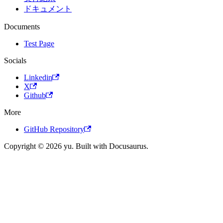
ドキュメント
Documents
Test Page
Socials
Linkedin
X
Github
More
GitHub Repository
Copyright © 2026 yu. Built with Docusaurus.