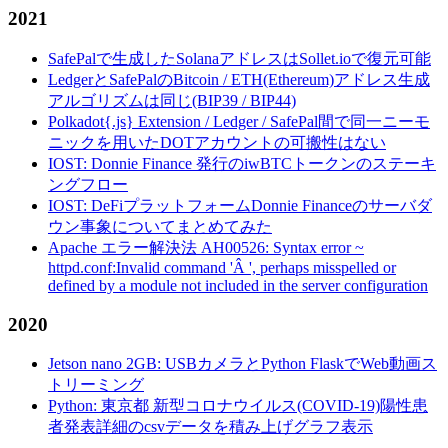
2021
SafePalで生成したSolanaアドレスはSollet.ioで復元可能
LedgerとSafePalのBitcoin / ETH(Ethereum)アドレス生成
アルゴリズムは同じ(BIP39 / BIP44)
Polkadot{.js} Extension / Ledger / SafePal間で同一ニーモ
ニックを用いたDOTアカウントの可搬性はない
IOST: Donnie Finance 発行のiwBTCトークンのステーキ
ングフロー
IOST: DeFiプラットフォームDonnie Financeのサーバダ
ウン事象についてまとめてみた
Apache エラー解決法 AH00526: Syntax error ~
httpd.conf:Invalid command 'Â ', perhaps misspelled or
defined by a module not included in the server configuration
2020
Jetson nano 2GB: USBカメラとPython FlaskでWeb動画ス
トリーミング
Python: 東京都 新型コロナウイルス(COVID-19)陽性患
者発表詳細のcsvデータを積み上げグラフ表示