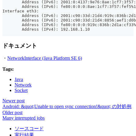
	Address (IPv6): 2001:0:4137:9e76:8ae:1cf7:3f57
	Address (IPv6): fe80:0:0:0:8ae:1cf7:3f57:fef5%
Interface eth3:
	Address (IPv6): 2001:c90:33d:21d4:919c:836b:2d
	Address (IPv6): 2001:c90:33d:21d4:8856:aef1:d0
	Address (IPv6): fe80:0:0:0:919c:836b:2d1a:cf33
	Address (IPv4): 192.168.1.10
ドキュメント
・
NetworkInterface (Java Platform SE 6)
Tags:
Java
Network
Socket
Newer post
Android: &quot;Unable to open sync connection!&quot; の対処例
Older post
Many interrupted jobs
ソースコード
実行結果