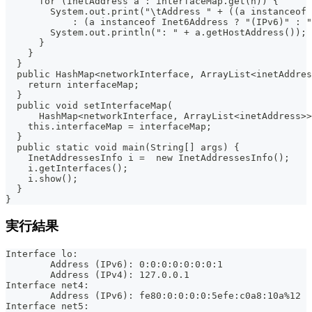
      for (InetAddress a : interfaceMap.get(n)) {
        System.out.print("\tAddress " + ((a instanceof 
            : (a instanceof Inet6Address ? "(IPv6)" : "
        System.out.println(": " + a.getHostAddress());
      }
    }
  }
  public HashMap<networkInterface, ArrayList<inetAddres
    return interfaceMap;
  }
  public void setInterfaceMap(
      HashMap<networkInterface, ArrayList<inetAddress>>
    this.interfaceMap = interfaceMap;
  }
  public static void main(String[] args) {
    InetAddressesInfo i =  new InetAddressesInfo();
    i.getInterfaces();
    i.show();
  }
}
実行結果
Interface lo:
	Address (IPv6): 0:0:0:0:0:0:0:1
	Address (IPv4): 127.0.0.1
Interface net4:
	Address (IPv6): fe80:0:0:0:0:5efe:c0a8:10a%12
Interface net5: