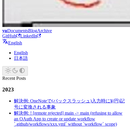
yu
Documents
Blog
Archive
GitHub
LinkedIn
English
English
日本語
Recent Posts
2023
解決例: OneNoteで(バックスラッシュ)入力時に¥(円)記
号に変換される事象
解決例: ! [remote rejected] main -> main (refusing to allow
an OAuth App to create or update workflow
`.github/workflows/xxx.yml` without `workflow` scope)