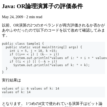
Java: OR論理演算子の評価条件
May 24, 2009
·
2 min read
以前、OR演算の2つのオペランドが両方評価されるか否かが
あやふやだったので以下のコードを以て改めて確認してみま
す。
public class Sample1 {
  public static void main(String[] args) {
    int i = 5, j = 10, k =15;
    if ((i++ < j) | (k-- > j))
      System.out.println("values of i: " + i + " values
    if ((i < j) || (--k > j))
      System.out.println("values of k: " + k);
  }
}
実行結果は
values of i: 6 values of k: 14
values of k: 14
となります。 1つめのif文で使われている演算子はビット論