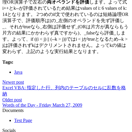
理OR演算子で左右の
両オペランドを評価
します。よって式
i++とk--が評価されているため結果はvalues of i: 6 values of k:
14となります。 2つめのif文で使われているのは短絡論理OR
演算子で、評価順序は||の_左側のオペランドを先ず評価し
_、それがtrueなら_右側は評価せず_(ORは片方が真ならもう
片方の結果にかかわらず真ですから)、_falseなら評価_しま
す。よって、if ((i < j) || (--k > j))ではi < jがtrueとなるため--k >
jは評価されずkはデクリメントされません。よってkの値は
変わらず、上記のような実行結果となります。
Tags:
Java
Newer post
Excel VBA: 指定した行、列内のテーブルのセルに乱数を格
納
Older post
Words of the Day - Friday March 27, 2009
Documents
Test Page
Socials