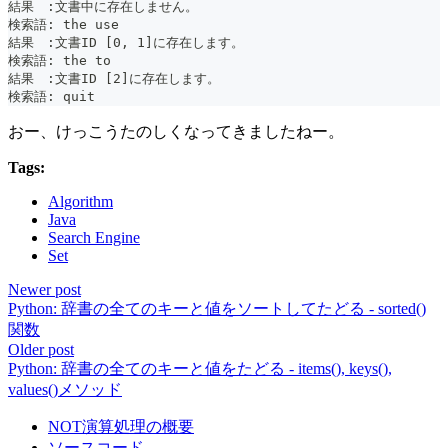
結果　:文書中に存在しません。
検索語: the use
結果　:文書ID [0, 1]に存在します。
検索語: the to
結果　:文書ID [2]に存在します。
検索語: quit
おー、けっこうたのしくなってきましたねー。
Tags:
Algorithm
Java
Search Engine
Set
Newer post
Python: 辞書の全てのキーと値をソートしてたどる - sorted()
関数
Older post
Python: 辞書の全てのキーと値をたどる - items(), keys(),
values()メソッド
NOT演算処理の概要
ソースコード