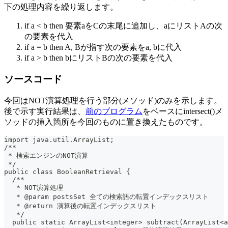
下の処理内容を繰り返します。
if a < b then 要素aをCの末尾に追加し、aにリストAの次
の要素を代入
if a = b then A, Bが指す次の要素をa, bに代入
if a > b then bにリストBの次の要素を代入
ソースコード
今回はNOT演算処理を行う部分(メソッド)のみを示します。
後で示す実行結果は、
前のブログラム
をベースにintersect()メ
ソッドの挿入箇所を今回のものに置き換えたものです。
import java.util.ArrayList;
/**
 * 検索エンジンのNOT演算
 */
public class BooleanRetrieval {
  /**
   * NOT演算処理
   * @param postsSet 全ての検索語の転置インデックスリスト
   * @return 演算後の転置インデックスリスト
   */
  public static ArrayList<integer> subtract(ArrayList<a