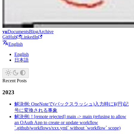
yu
Documents
Blog
Archive
GitHub
LinkedIn
English
English
日本語
Recent Posts
2023
解決例: OneNoteで(バックスラッシュ)入力時に¥(円)記
号に変換される事象
解決例: ! [remote rejected] main -> main (refusing to allow
an OAuth App to create or update workflow
`.github/workflows/xxx.yml` without `workflow` scope)