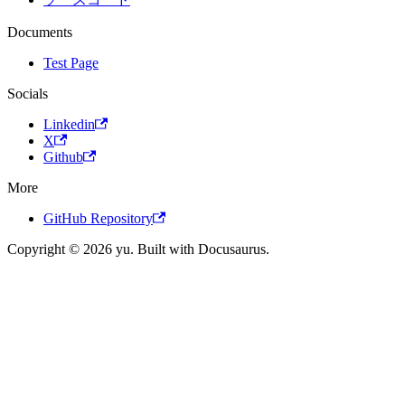
Documents
Test Page
Socials
Linkedin
X
Github
More
GitHub Repository
Copyright © 2026 yu. Built with Docusaurus.