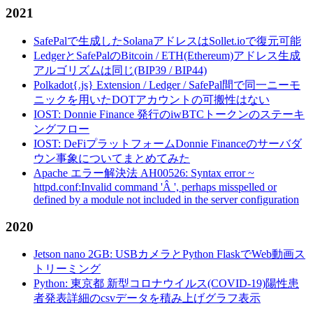
2021
SafePalで生成したSolanaアドレスはSollet.ioで復元可能
LedgerとSafePalのBitcoin / ETH(Ethereum)アドレス生成
アルゴリズムは同じ(BIP39 / BIP44)
Polkadot{.js} Extension / Ledger / SafePal間で同一ニーモ
ニックを用いたDOTアカウントの可搬性はない
IOST: Donnie Finance 発行のiwBTCトークンのステーキ
ングフロー
IOST: DeFiプラットフォームDonnie Financeのサーバダ
ウン事象についてまとめてみた
Apache エラー解決法 AH00526: Syntax error ~
httpd.conf:Invalid command 'Â ', perhaps misspelled or
defined by a module not included in the server configuration
2020
Jetson nano 2GB: USBカメラとPython FlaskでWeb動画ス
トリーミング
Python: 東京都 新型コロナウイルス(COVID-19)陽性患
者発表詳細のcsvデータを積み上げグラフ表示