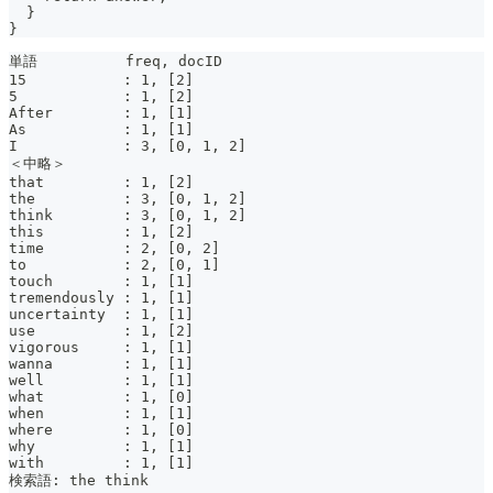
  }
}
単語          freq, docID
15           : 1, [2]
5            : 1, [2]
After        : 1, [1]
As           : 1, [1]
I            : 3, [0, 1, 2]
＜中略＞
that         : 1, [2]
the          : 3, [0, 1, 2]
think        : 3, [0, 1, 2]
this         : 1, [2]
time         : 2, [0, 2]
to           : 2, [0, 1]
touch        : 1, [1]
tremendously : 1, [1]
uncertainty  : 1, [1]
use          : 1, [2]
vigorous     : 1, [1]
wanna        : 1, [1]
well         : 1, [1]
what         : 1, [0]
when         : 1, [1]
where        : 1, [0]
why          : 1, [1]
with         : 1, [1]
検索語: the think