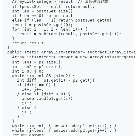
    ArrayList<integer> result; // 最終演算結果
    if (postsSet == null) return null;
    int len = postsSet.size();
    if (len == 0) return null;
    else if (len == 1) return postsSet.get(0);
    result = postsSet.get(0);
    for (int i = 1; i < len; i++) {
      result = subtract(result, postsSet.get(i));
    }
    return result;
  }
  public static ArrayList<integer> subtract(ArrayList<i
    ArrayList<integer> answer = new ArrayList<intege
    int len1 = p1.size();
    int len2 = p2.size();
    int i=0, j=0;
    while (i<len1 && j<len2) {
      int diff = p1.get(i) - p2.get(j);
      if (diff == 0) {
        i++; j++;
      } else if (diff < 0) {
        answer.add(p1.get(i));
        i++;
      } else {
        j++;
      }
    }
    while (i<len1) { answer.add(p1.get(i++)); }
    while (j<len2) { answer.add(p2.get(j++)); }
    return answer;