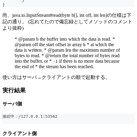
	}
}
尚、java.io.InputStream#read(byte b[], int off, int len)の仕様は下
記の通り。 (忘れてたので備忘録としてメソッドのコメント
より抜粋)
* @param b the buffer into which the data is read. *
@param off the start offset in array
* at which the
b
data is written. * @param len the maximum number of
bytes to read. * @return the total number of bytes read
into the buffer, or *
if there is no more data because
-1
the end of * the stream has been reached.
使い方はサーバ→クライアントの順で起動する。
実行結果
サーバ側
接続中：/127.0.0.1:53562
クライアント側