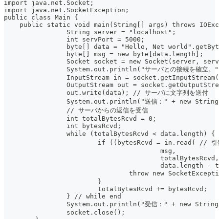
import java.net.Socket;
import java.net.SocketException;
public class Main {
    public static void main(String[] args) throws IOExc
		String server = "localhost";
		int servPort = 5000;
		byte[] data = "Hello, Net world".getBy
		byte[] msg = new byte[data.length];
		Socket socket = new Socket(server, ser
		System.out.println("サーバとの接続を確立。"
		InputStream in = socket.getInputStream
		OutputStream out = socket.getOutputStr
		out.write(data); // サーバに文字列を送付
		System.out.println("送信：" + new String
		// サーバからの返信を受信
		int totalBytesRcvd = 0;
		int bytesRcvd;
		while (totalBytesRcvd < data.lengt
			if ((bytesRcvd = in.read
					msg,
					totalBytesRcvd,
					data.length
				throw new SocketExc
			}
			totalBytesRcvd += bytesRcvd;
		} // while end
		System.out.println("受信：" + new String
		socket.close();