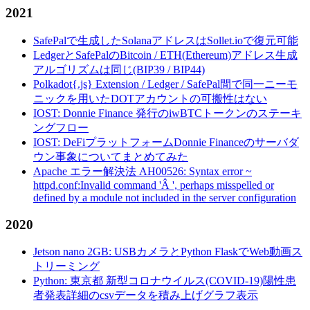
2021
SafePalで生成したSolanaアドレスはSollet.ioで復元可能
LedgerとSafePalのBitcoin / ETH(Ethereum)アドレス生成
アルゴリズムは同じ(BIP39 / BIP44)
Polkadot{.js} Extension / Ledger / SafePal間で同一ニーモ
ニックを用いたDOTアカウントの可搬性はない
IOST: Donnie Finance 発行のiwBTCトークンのステーキ
ングフロー
IOST: DeFiプラットフォームDonnie Financeのサーバダ
ウン事象についてまとめてみた
Apache エラー解決法 AH00526: Syntax error ~
httpd.conf:Invalid command 'Â ', perhaps misspelled or
defined by a module not included in the server configuration
2020
Jetson nano 2GB: USBカメラとPython FlaskでWeb動画ス
トリーミング
Python: 東京都 新型コロナウイルス(COVID-19)陽性患
者発表詳細のcsvデータを積み上げグラフ表示