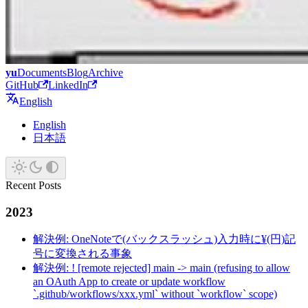
yu
Documents
Blog
Archive
GitHub
LinkedIn
English
English
日本語
Recent Posts
2023
解決例: OneNoteで(バックスラッシュ)入力時に¥(円)記
号に変換される事象
解決例: ! [remote rejected] main -> main (refusing to allow
an OAuth App to create or update workflow
`.github/workflows/xxx.yml` without `workflow` scope)