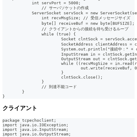
	    int servPort = 5000;
		// サーバソケットの作成
	    ServerSocket servSock = new ServerSocket(s
		int recvMsgSize; // 受信メッセージサイズ
		byte[] receiveBuf = new byte[BUFSIZ
		// クライアントからの接続を待ち受けるループ
		while (true) {
			Socket clntSock = servSoc
			SocketAddress clientAddress =
			System.out.println("接続中：" + 
			InputStream in = clntSock.getI
			OutputStream out = clntSock.ge
			while ((recvMsgSize = in.read
				out.write(receiveBuf,
			}
			clntSock.close();
		}
		// 到達不能コード
	}
}
クライアント
package tcpechoclient;
import java.io.IOException;
import java.io.InputStream;
import java.io.OutputStream;