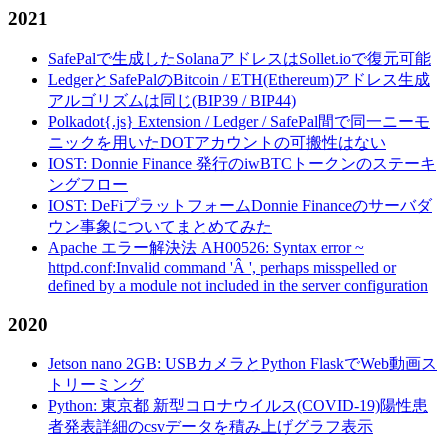
2021
SafePalで生成したSolanaアドレスはSollet.ioで復元可能
LedgerとSafePalのBitcoin / ETH(Ethereum)アドレス生成
アルゴリズムは同じ(BIP39 / BIP44)
Polkadot{.js} Extension / Ledger / SafePal間で同一ニーモ
ニックを用いたDOTアカウントの可搬性はない
IOST: Donnie Finance 発行のiwBTCトークンのステーキ
ングフロー
IOST: DeFiプラットフォームDonnie Financeのサーバダ
ウン事象についてまとめてみた
Apache エラー解決法 AH00526: Syntax error ~
httpd.conf:Invalid command 'Â ', perhaps misspelled or
defined by a module not included in the server configuration
2020
Jetson nano 2GB: USBカメラとPython FlaskでWeb動画ス
トリーミング
Python: 東京都 新型コロナウイルス(COVID-19)陽性患
者発表詳細のcsvデータを積み上げグラフ表示