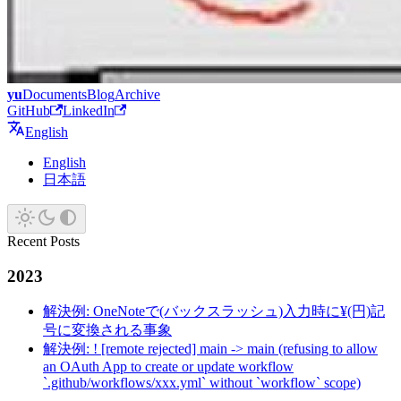
yu
Documents
Blog
Archive
GitHub
LinkedIn
English
English
日本語
Recent Posts
2023
解決例: OneNoteで(バックスラッシュ)入力時に¥(円)記
号に変換される事象
解決例: ! [remote rejected] main -> main (refusing to allow
an OAuth App to create or update workflow
`.github/workflows/xxx.yml` without `workflow` scope)