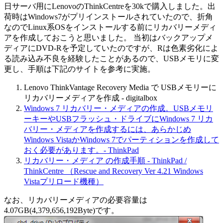
日サーバ用にLenovoのThinkCentreを30kで購入しました。出
荷時はWindows7がプリインストールされていたので、折角
なのでLinux系OSをインストールする前にリカバリーメディ
アを作成しておこうと思いました。 当初はバックアップメ
ディアにDVD-Rを予定していたのですが、Rは色素劣化によ
る読み込み不良を経験したことがあるので、USBメモリに変
更し、手順は下記のサイトを参考に実施。
Lenovo ThinkVantage Recovery Media で USBメモリーに
リカバリーメディアを作成 - digitalbox
Windows 7 リカバリー・メディアの作成。USBメモリ
ーキーやUSBフラッシュ・ドライブにWindows 7 リカ
バリー・メディアを作成するには、あらかじめ
Windows VistaかWindows 7でパーティションを作成して
おく必要があります。- ThinkPad
リカバリー・メディア の作成手順 - ThinkPad /
ThinkCentre （Rescue and Recovery Ver 4.21 Windows
Vistaプリロード機種）
なお、リカバリーメディアの必要容量は
4.07GB(4,379,656,192Byte)です。