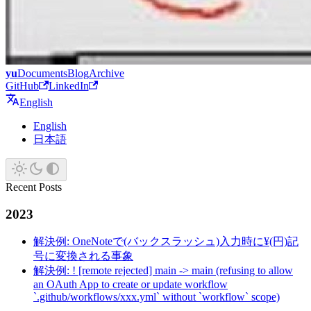
yu
Documents
Blog
Archive
GitHub
LinkedIn
English
English
日本語
Recent Posts
2023
解決例: OneNoteで(バックスラッシュ)入力時に¥(円)記
号に変換される事象
解決例: ! [remote rejected] main -> main (refusing to allow
an OAuth App to create or update workflow
`.github/workflows/xxx.yml` without `workflow` scope)