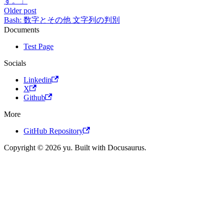
す。」
Older post
Bash: 数字とその他 文字列の判別
Documents
Test Page
Socials
Linkedin
X
Github
More
GitHub Repository
Copyright © 2026 yu. Built with Docusaurus.