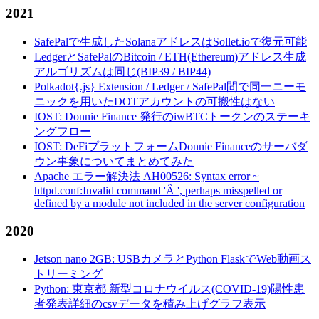
2021
SafePalで生成したSolanaアドレスはSollet.ioで復元可能
LedgerとSafePalのBitcoin / ETH(Ethereum)アドレス生成
アルゴリズムは同じ(BIP39 / BIP44)
Polkadot{.js} Extension / Ledger / SafePal間で同一ニーモ
ニックを用いたDOTアカウントの可搬性はない
IOST: Donnie Finance 発行のiwBTCトークンのステーキ
ングフロー
IOST: DeFiプラットフォームDonnie Financeのサーバダ
ウン事象についてまとめてみた
Apache エラー解決法 AH00526: Syntax error ~
httpd.conf:Invalid command 'Â ', perhaps misspelled or
defined by a module not included in the server configuration
2020
Jetson nano 2GB: USBカメラとPython FlaskでWeb動画ス
トリーミング
Python: 東京都 新型コロナウイルス(COVID-19)陽性患
者発表詳細のcsvデータを積み上げグラフ表示