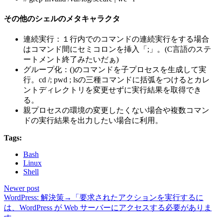
その他のシェルのメタキャラクタ
連続実行：１行内でのコマンドの連続実行をする場合
はコマンド間にセミコロンを挿入「;」。(C言語のステ
ートメント終了みたいだぁ)
グループ化：()のコマンドを子プロセスを生成して実
行。cd /; pwd ; lsの三種コマンドに括弧をつけるとカレ
ントディレクトリを変更せずに実行結果を取得でき
る。
親プロセスの環境の変更したくない場合や複数コマン
ドの実行結果を出力したい場合に利用。
Tags:
Bash
Linux
Shell
Newer post
WordPress: 解決策→「要求されたアクションを実行するに
は、WordPress が Web サーバーにアクセスする必要がありま