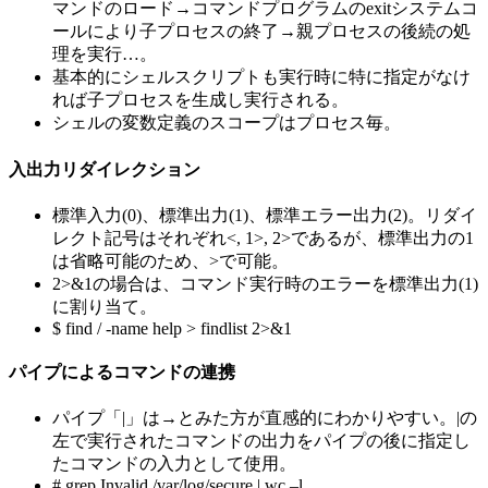
マンドのロード→コマンドプログラムのexitシステムコ
ールにより子プロセスの終了→親プロセスの後続の処
理を実行…。
基本的にシェルスクリプトも実行時に特に指定がなけ
れば子プロセスを生成し実行される。
シェルの変数定義のスコープはプロセス毎。
入出力リダイレクション
標準入力(0)、標準出力(1)、標準エラー出力(2)。リダイ
レクト記号はそれぞれ<, 1>, 2>であるが、標準出力の1
は省略可能のため、>で可能。
2>&1の場合は、コマンド実行時のエラーを標準出力(1)
に割り当て。
$ find / -name help > findlist 2>&1
パイプによるコマンドの連携
パイプ「|」は→とみた方が直感的にわかりやすい。|の
左で実行されたコマンドの出力をパイプの後に指定し
たコマンドの入力として使用。
# grep Invalid /var/log/secure | wc –l