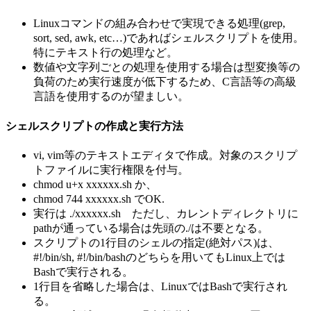
Linuxコマンドの組み合わせで実現できる処理(grep,
sort, sed, awk, etc…)であればシェルスクリプトを使用。
特にテキスト行の処理など。
数値や文字列ごとの処理を使用する場合は型変換等の
負荷のため実行速度が低下するため、C言語等の高級
言語を使用するのが望ましい。
シェルスクリプトの作成と実行方法
vi, vim等のテキストエディタで作成。対象のスクリプ
トファイルに実行権限を付与。
chmod u+x xxxxxx.sh か、
chmod 744 xxxxxx.sh でOK.
実行は ./xxxxxx.sh ただし、カレントディレクトリに
pathが通っている場合は先頭の./は不要となる。
スクリプトの1行目のシェルの指定(絶対パス)は、
#!/bin/sh, #!/bin/bashのどちらを用いてもLinux上では
Bashで実行される。
1行目を省略した場合は、LinuxではBashで実行され
る。