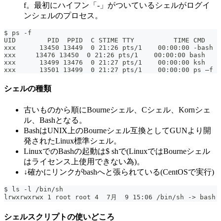
f。最初にハイフン「-」がついているシェルがログイ
ンシェルのプロセス。
$ ps -f
UID        PID  PPID  C STIME TTY          TIME CMD
xxx      13450 13449  0 21:26 pts/1    00:00:00 -bash
xxx     13476 13450  0 21:26 pts/1    00:00:00 bash
xxx      13499 13476  0 21:27 pts/1    00:00:00 ksh
xxx      13501 13499  0 21:27 pts/1    00:00:00 ps –f
シェルの種類
古いものから順にBourneシェル、Cシェル、Kornシェ
ル、Bashとなる。
BashはUNIX上のBourneシェル互換としてGUNより開
発されたLinux標準シェル。
LinuxでのBashの起動は$ shで(LinuxではBourneシェル
はライセンス上使用できない為)。
↓確かにリンクがbashへと張られている(CentOSで実行)
$ ls -l /bin/sh
lrwxrwxrwx 1 root root 4  7月  9 15:06 /bin/sh -> bash
シェルスクリプトの使いどころ